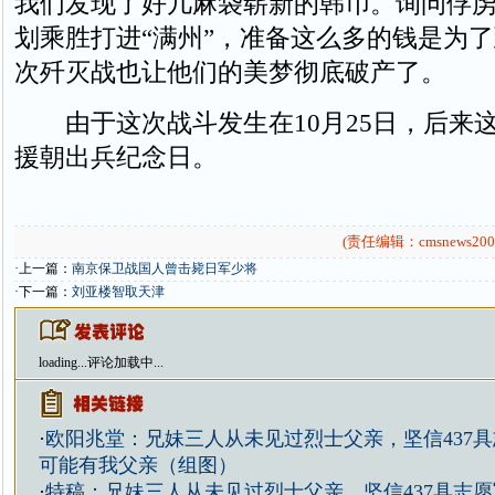
我们发现了好几麻袋崭新的韩币。询问俘
划乘胜打进“满州”，准备这么多的钱是为了
次歼灭战也让他们的美梦彻底破产了。
由于这次战斗发生在10月25日，后来
援朝出兵纪念日。
(责任编辑：cmsnews200
·上一篇：
南京保卫战国人曾击毙日军少将
·下一篇：
刘亚楼智取天津
loading...
评论加载中...
·
欧阳兆堂：兄妹三人从未见过烈士父亲，坚信437
可能有我父亲（组图）
·
特稿：兄妹三人从未见过烈士父亲，坚信437具志