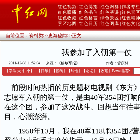
红色视频
红色博览
红色网群
作者专
|
|
|
红色联播
红色书信
红色演讲
红色景
|
|
|
红色收藏
红色格言
绿色景区
红色精
|
|
|
景区地图
红色日历
红色图库
红色文
|
|
|
当前位置：
资料类
>>
史海秘闻
>>
正文
我参加了入朝第一仗
2011-12-08 11:52:04
来源：《解放军报》
作者：管庆林
【字号
大
中
小
】
【
打印
】
【
投稿
】
【
纠错
】
【
论坛
】
【收藏】
E-mail推荐:
前段时间热播的历史题材电视剧《东方》
志愿军入朝的第一仗，是由40军354团打
在这个团，参加了这次战斗。回想当年往
目，心潮澎湃。
1950年10月，我在40军118师354团2