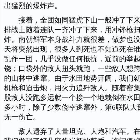
出猛烈的爆炸声。
接着，全团如同猛虎下山一般冲了下来
排战士随着连队一齐冲了下来，用冲锋枪
炸。南朝鲜军本身战斗力就很差，做梦也
天将突然出现，很多人到死也不知道死在
乱作一团，几乎没做任何抵抗，近前的举
饶；口袋外的敌人扭头就跑，一些敌人想
的山林中逃窜。由于水田地势开阔，我们
机枪和迫击炮，用火力追歼敌人。随着密
股敌人没跑多远就一个接一个地栽倒在水
多小时，除了少数侥幸逃窜外，第6联队大
无一伤亡。
敌人遗弃了大量坦克、大炮和汽车。在