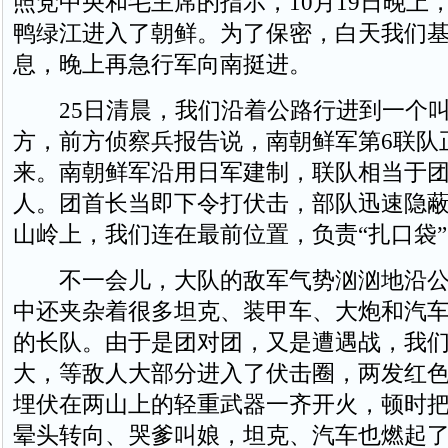
照党中央和毛主席的指示，10月19日晚上，
鸭绿江进入了朝鲜。为了保密，白天我们
息，晚上再急行军向南挺进。
25日清晨，我们沿着公路行进到一个叫“
方，前方侦察兵报告说，南朝鲜军第6联队
来。南朝鲜军沿用日军建制，联队相当于
人。团首长当即下令打伏击，部队迅速隐
山岭上，我们连在最前位置，负责“扎口袋”
不一会儿，大队的敌军气势汹汹地沿公
中还夹杂着很多坦克、装甲车、大炮和汽车
的长队。由于是团对团，又是遭遇战，我
大，等敌人大部分进入了伏击圈，两发红
埋伏在两山上的轻重武器一齐开火，顿时
晕头转向、哭爹叫娘，坦克、汽车也燃起