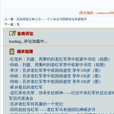
(责任编辑：cmsnews200
·上一篇：
抗战老战士林上元——个人命运与国家命运休戚相关
·下一篇：无
loading...
评论加载中...
·
红笔杆：刘建、周秉钧到老红军李中权家中吊唁（组图）
·
特稿：刘建、周秉钧到老红军李中权家中吊唁（组图）
·
李洋：百岁老红军李中权因病逝世 享年100岁（图）
·
特稿：百岁老红军李中权因病逝世 享年100岁（图）
·
特稿：百岁老红军李中权因病逝世 享年100岁（图）
·
家乡最后的老红军
·
追忆革命先辈，传承长征精神——纪念中央红军长征出发8
军后代座谈会
·
百岁老红军何其廉的一个世纪
·
回民娃娃当红军——老红军马有德回忆峥嵘岁月