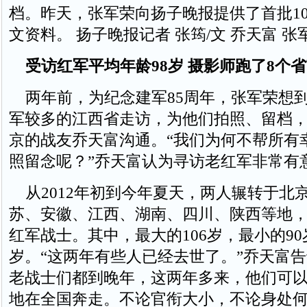
档。昨天，张军荣向扬子晚报提供了首批1
文资料。 扬子晚报记者 张筠/文 乔天富 张
受访红军平均年龄98岁 摄影师跑了8个
两年前，为纪念建军85周年，张军荣想
军较多的江西省走访，为他们拍照、留档
京的战友乔天富沟通。“我们为何不帮所有
照留念呢？”乔天富认为寻访老红军非常有
从2012年初到今年夏天，两人辗转于北
苏、安徽、江西、湖南、四川、陕西等地，
红军战士。其中，最大的106岁，最小的90
岁。“这两年有些人已经去世了。”乔天富
老战士们都到晚年，这两年多来，他们可
地在全国奔走。不论官衔大小，不论身处