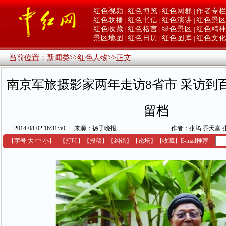
红色视频
红色博览
红色网群
作者专
|
|
|
红色联播
红色书信
红色演讲
红色景
|
|
|
红色收藏
红色格言
绿色景区
红色精
|
|
|
景区地图
红色日历
红色图库
红色文
|
|
|
当前位置：
新闻类
>>
红色人物
>>
正文
南京军旅摄影家两年走访8省市 采访到
留档
2014-08-02 16:31:50
来源：扬子晚报
作者：张筠 乔天富 
【字号
大
中
小
】
【
打印
】
【
投稿
】
【
纠错
】
【
论坛
】
【收藏】
E-mail推荐: