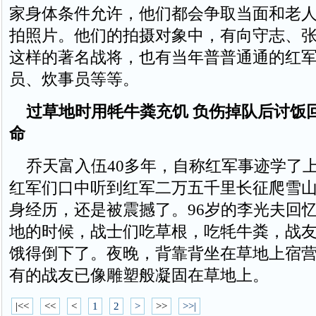
家身体条件允许，他们都会争取当面和老
拍照片。他们的拍摄对象中，有向守志、
这样的著名战将，也有当年普普通通的红
员、炊事员等等。
过草地时用牦牛粪充饥 负伤掉队后讨饭
命
乔天富入伍40多年，自称红军事迹学了
红军们口中听到红军二万五千里长征爬雪
身经历，还是被震撼了。96岁的李光夫回
地的时候，战士们吃草根，吃牦牛粪，战
饿得倒下了。夜晚，背靠背坐在草地上宿
有的战友已像雕塑般凝固在草地上。
|<<
<<
<
1
2
>
>>
>>|