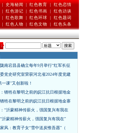
|
史海秘闻
|
红色教育
|
红色恋情
|
红色游记
|
红色书画
|
红色访谈
|
红色歌舞
|
红色环球
|
红色题词
|
红色人物
|
红色文物
|
红色头条
：
陇南宕昌县确立每年9月举行“红军长征
委党史研究室荣获河北省2024年度党建
第一课”又创新啦！
：牺牲在黎明之前的皖江抗日根据地金
牺牲在黎明之前的皖江抗日根据地金寨
：“沂蒙精神传薪火，强国复兴有我在
“沂蒙精神传薪火，强国复兴有我在”
家风：教育子女“雪中送炭惟吾愿”（