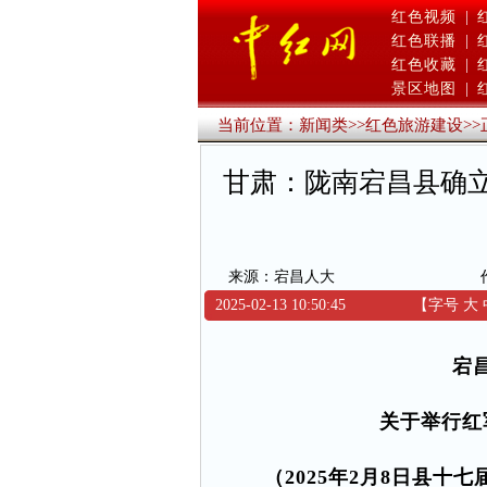
红色视频
|
红色联播
|
红色收藏
|
景区地图
|
当前位置：
新闻类
>>
红色旅游建设
>>
甘肃：陇南宕昌县确立
来源：宕昌人大
2025-02-13 10:50:45
【字号
大
宕
关于举行红
（2025年2月8日县