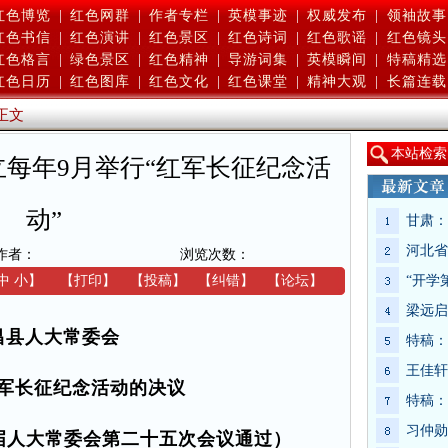
红色博览
|
红色网群
|
作者专栏
|
英模事迹
|
权威发布
|
领袖故事
红色书信
|
红色演讲
|
红色景区
|
红色诗词
|
红色歌谣
|
红色镜头
红色格言
|
绿色景区
|
红色精神
|
导游词集
|
英模瞬间
|
特稿精选
红色日历
|
红色图库
|
红色文化
|
红色课堂
|
精神大观
|
长篇连载
正文
本
站检索
每年9月举行“红军长征纪念活
动”
甘肃：
河北省
作者：
浏览次数：
中
小
】
【
打印
】
【
投稿
】
【
纠错
】
【
论坛
】
“开学
梁远启
昌县人大常委会
特稿：
王佳轩
军长征纪念活动的决议
特稿：
习仲勋
十七届人大常委会第二十五次会议通过）