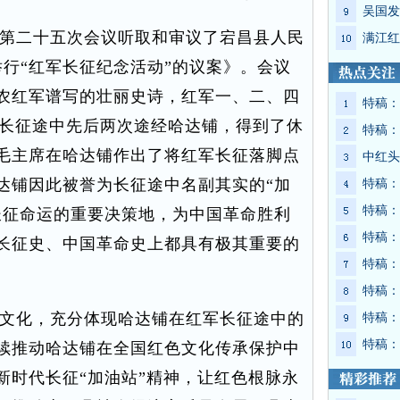
吴国发
第二十五次会议听取和审议了宕昌县人民
满江红
行“红军长征纪念活动”的议案》。会议
农红军谱写的壮丽史诗，红军一、二、四
特稿：
36年长征途中先后两次途经哈达铺，得到了休
特稿：
毛主席在哈达铺作出了将红军长征落脚点
中红头
达铺因此被誉为长征途中名副其实的“加
特稿：
特稿：
长征命运的重要决策地，为中国革命胜利
特稿：
长征史、中国革命史上都具有极其重要的
特稿：
特稿：
文化，充分体现哈达铺在红军长征途中的
特稿：
特稿：
续推动哈达铺在全国红色文化传承保护中
新时代长征“加油站”精神，让红色根脉永