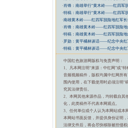
·
肖锋：南雄举行“黄木岭——红四军
·
特稿：南雄举行“黄木岭——红四军
·
南雄黄木岭——红四军脱险地红军长
·
肖锋：南雄黄木岭——红四军脱险地
·
特稿：南雄黄木岭——红四军脱险地
·
罗勋：黄平橘林谈话——纪念中央红
·
特稿：黄平橘林谈话——纪念中央红
中国红色旅游网版权与免责声明：
1、凡本网注明“来源：中红网”或“
音频视频稿件，版权均属中红网所有
围内使用，在下载使用时必须注明“
究其法律责任。
2、本网其他来源作品，均转载自其
化，此类稿件不代表本网观点。
3、任何单位或个人认为本网站或本
本网站书面反馈，并提供身份证明，
法律文件后，将会尽快移除被控侵权