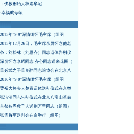
：佛教创始人释迦牟尼
·幸福航母颂
2015年“9·9”深情缅怀毛主席（组图
2015年12月26日，毛主席亲属怀念他老
条：刘松林（刘思齐）同志遗体告别仪
深切怀念李昭同志 齐心同志送来花圈（
董必武之子董良翮同志追悼会在北京八
2016年“9·9”深情缅怀毛主席（组图
粟裕大将夫人楚青遗体送别仪式在京举
张洁清同志告别仪式在北京八宝山革命
首都各界数千人送别万里同志（组图）
张震将军送别会在京举行（组图）