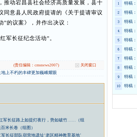
，推动宕昌县社会经济高质量发展，县十
特稿：
议同意县人民政府提请的《关于提请审议
特稿：
特稿：
动”的议案》，并作出决议：
特稿：
“红军长征纪念活动”。
特稿：
特稿：
特稿：
(责任编辑：cmsnews2007)
关闭窗口
特稿：
土地上不朽的丰碑更加巍峨耀眼
特稿：
特稿：
，红军长征路上如提灯夜行，势如破竹……（组
法百米长卷（组图）
军长征部队宿营地遗址‘老区精神教育基地’