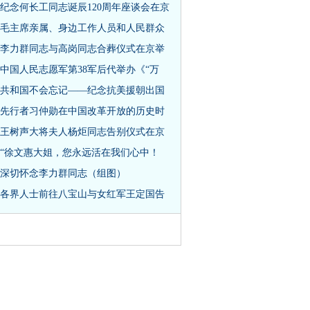
纪念何长工同志诞辰120周年座谈会在京
毛主席亲属、身边工作人员和人民群众
李力群同志与高岗同志合葬仪式在京举
中国人民志愿军第38军后代举办《“万
共和国不会忘记——纪念抗美援朝出国
先行者习仲勋在中国改革开放的历史时
王树声大将夫人杨炬同志告别仪式在京
“徐文惠大姐，您永远活在我们心中！
深切怀念李力群同志（组图）
各界人士前往八宝山与女红军王定国告