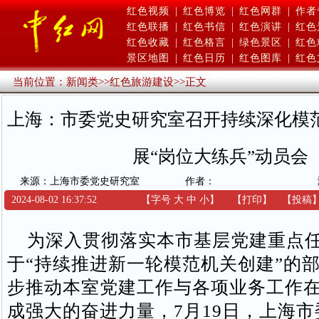
红色视频
|
红色博览
|
红色网群
|
作者
红色联播
|
红色书信
|
红色演讲
|
红色
红色收藏
|
红色格言
|
绿色景区
|
红色
景区地图
|
红色日历
|
红色图库
|
红色
当前位置：
新闻类
>>
红色旅游建设
>>
正文
上海：市委党史研究室召开持续深化模
展“岗位大练兵”动员会
来源：上海市委党史研究室
作者：
2024-08-02 16:37:52
【字号
大
中
小
】
【
打印
】
【
投稿
为深入贯彻落实本市基层党建重点任
于“持续推进新一轮模范机关创建”的
步推动本室党建工作与各项业务工作
成强大的奋进力量，7月19日，上海