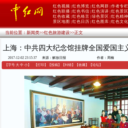
红色视频
红色博览
红色网群
作者专
|
|
|
红色联播
红色书信
红色演讲
红色景
|
|
|
红色收藏
红色格言
绿色景区
红色精
|
|
|
景区地图
红色日历
红色图库
红色文
|
|
|
当前位置：
新闻类
>>
红色旅游建设
>>
正文
上海：中共四大纪念馆挂牌全国爱国主
2017-12-02 23:15:37
来源：解放日报
作者：周楠
【字号
大
中
小
】
【
打印
】
【
投稿
】
【
纠错
】
【收藏】
【
论坛
】