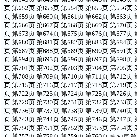
页
第652页
第653页
第654页
第655页
第656页
页
第659页
第660页
第661页
第662页
第663页
页
第666页
第667页
第668页
第669页
第670页
页
第673页
第674页
第675页
第676页
第677页
页
第680页
第681页
第682页
第683页
第684页
页
第687页
第688页
第689页
第690页
第691页
页
第694页
第695页
第696页
第697页
第698页
页
第701页
第702页
第703页
第704页
第705页
页
第708页
第709页
第710页
第711页
第712页
页
第715页
第716页
第717页
第718页
第719页
页
第722页
第723页
第724页
第725页
第726页
页
第729页
第730页
第731页
第732页
第733页
页
第736页
第737页
第738页
第739页
第740页
页
第743页
第744页
第745页
第746页
第747页
页
第750页
第751页
第752页
第753页
第754页
页
第757页
第758页
第759页
第760页
第
第761页