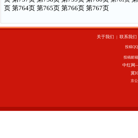
页
第764页
第765页
第766页
第767页
关于我们
联系我们
|
投稿QQ：
投稿邮
中红网
冀I
京公网