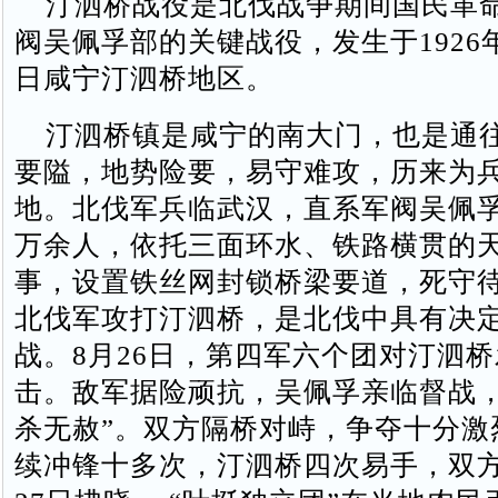
汀泗桥战役是北伐战争期间国民革
阀吴佩孚部的关键战役，发生于1926年
日咸宁汀泗桥地区。
汀泗桥镇是咸宁的南大门，也是通
要隘，地势险要，易守难攻，历来为
地。北伐军兵临武汉，直系军阀吴佩
万余人，依托三面环水、铁路横贯的
事，设置铁丝网封锁桥梁要道，死守待
北伐军攻打汀泗桥，是北伐中具有决
战。8月26日，第四军六个团对汀泗
击。敌军据险顽抗，吴佩孚亲临督战，
杀无赦”。双方隔桥对峙，争夺十分激
续冲锋 十多次，汀泗桥四次易手，双