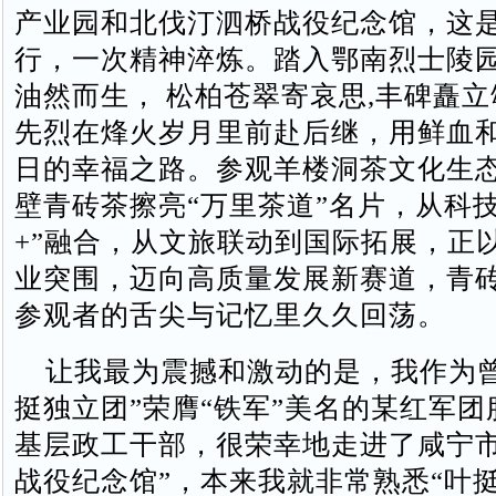
产业园和北伐汀泗桥战役纪念馆，这
行，一次精神淬炼。踏入鄂南烈士陵
油然而生， 松柏苍翠寄哀思,丰碑矗
先烈在烽火岁月里前赴后继，用鲜血
日的幸福之路。参观羊楼洞茶文化生
壁青砖茶擦亮“万里茶道”名片，从科技
+”融合，从文旅联动到国际拓展，正
业突围，迈向高质量发展新赛道，青
参观者的舌尖与记忆里久久回荡。
让我最为震撼和激动的是，我作为曾
挺独立团”荣膺“铁军”美名的某红军
基层政工干部，很荣幸地走进了咸宁市
战役纪念馆”，本来我就非常熟悉“叶