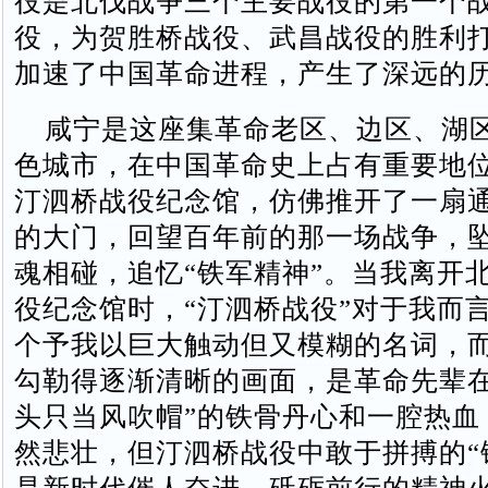
役是北伐战争三个主要战役的第一个
役，为贺胜桥战役、武昌战役的胜利
加速了中国革命进程，产生了深远的
咸宁是这座集革命老区、边区、湖
色城市，在中国革命史上占有重要地
汀泗桥战役纪念馆，仿佛推开了一扇
的大门，回望百年前的那一场战争，
魂相碰，追忆“铁军精神”。当我离开
役纪念馆时，“汀泗桥战役”对于我而
个予我以巨大触动但又模糊的名词，
勾勒得逐渐清晰的画面，是革命先辈在
头只当风吹帽”的铁骨丹心和一腔热血
然悲壮，但汀泗桥战役中敢于拼搏的“