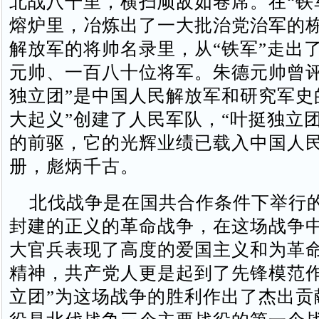
北战八千里，横扫顽敌如卷席。在“铁
熔炉里，冶炼出了一大批治党治军的
解放军的将帅名录里，从“铁军”走出
元帅、一百八十位将军。朱德元帅曾评
独立团”是中国人民解放军和研究军史的
大起义”创建了人民军队，“叶挺独立
的前驱，它的光辉业绩已载入中国人
册，彪炳千古。
北伐战争是在国共合作条件下举行
封建的正义的革命战争，在这场战争
大官兵表现了高度的爱国主义和为革
精神，共产党人更是起到了先锋模范作
立团”为这场战争的胜利作出了杰出贡