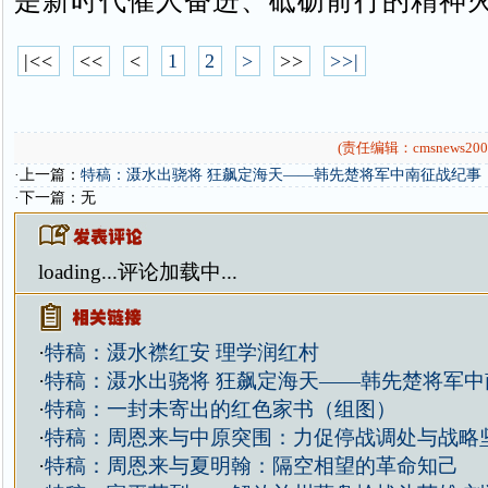
是新时代催人奋进、砥砺前行的精神
|<<
<<
<
1
2
>
>>
>>|
(责任编辑：cmsnews200
·上一篇：
特稿：滠水出骁将 狂飙定海天——韩先楚将军中南征战纪事
·下一篇：无
loading...
评论加载中...
·
特稿：滠水襟红安 理学润红村
·
特稿：滠水出骁将 狂飙定海天——韩先楚将军中
·
特稿：一封未寄出的红色家书（组图）
·
特稿：周恩来与中原突围：力促停战调处与战略
·
特稿：周恩来与夏明翰：隔空相望的革命知己