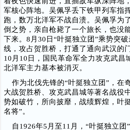
着夜色快速前进，直插敌军纵深阵地
军核心阵地。吴佩孚丢下铁甲列车指
跑，数万北洋军不战自溃。吴佩孚为
倒之势，亲自枪毙了一个旅长，也没
下来。8月30日“叶挺独立团”乘势突
线，攻占贺胜桥，打通了通向武汉的门户
10月10日，国民革命军全力攻克武昌
北洋军主力基本被消灭。
作为北伐先锋的“叶挺独立团”，在
大战贺胜桥、攻克武昌城等著名战役
势如破竹，所向披靡，战绩辉煌，叶挺
名将”。
自1926年5月至11月，“叶挺独立团