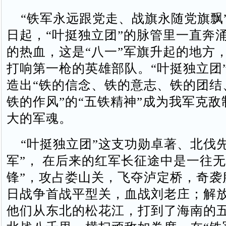
“铁军永远跟党走、战旗永随党旗飘
日起，“叶挺独立团”的脉管里一直奔
的热血，这是“八一”军旗升起的地方
打响第一枪的英雄部队。“叶挺独立团”
造出“铁的信念、铁的意志、铁的团结
铁的作风”的“五铁精神”成为我军克
大的军魂。
“叶挺独立团”这支功勋卓著、北伐先
军”， 在后来的红军长征途中是一往无
锋”，攻占娄山关，飞夺泸定桥，奇袭
日战争首战平型关，血战刘老庄；解
他们从东北的松花江，打到了海南的