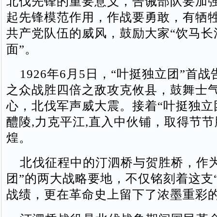
北伐先锋的重要意义，告诫部队要加
起先锋模范作用，作战要勇敢，有牺
共产党队伍的威风，鼓励大家“饮马长
面”。
1926年6月5日，“叶挺独立团”首
之众战胜四倍之敌攻克攸县，鼓舞士
心，北伐军声威大震。接着“叶挺独立
醴陵,力克平江,直入中伙铺，取得节
煌。
北伐征程中的汀泗桥与贺胜桥，作为
团”的两大战略要地，不仅铭刻着这支
战绩，更在革命史上留下了浓墨重彩