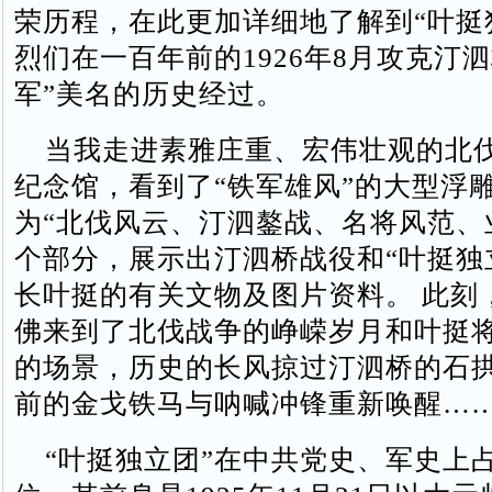
荣历程，在此更加详细地了解到“叶挺
烈们在一百年前的1926年8月攻克汀
军”美名的历史经过。
当我走进素雅庄重、宏伟壮观的北
纪念馆，看到了“铁军雄风”的大型浮
为“北伐风云、汀泗鏊战、名将风范、
个部分，展示出汀泗桥战役和“叶挺独
长叶挺的有关文物及图片资料。 此刻
佛来到了北伐战争的峥嵘岁月和叶挺
的场景，历史的长风掠过汀泗桥的石
前的金戈铁马与呐喊冲锋重新唤醒…
“叶挺独立团”在中共党史、军史上