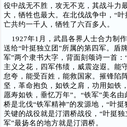
役中战无不胜，攻无不克，其战斗力
大，牺牲也最大。在北伐战争中，“叶
亡共约一千人，牺牲了六百多人。
1927年1月，武昌各界人士合力制作
送给“叶挺独立团”所属的第四军。盾
军”两个隶书大字，背面刻颂诗一首：
主义之花，四军伟绩，威震迩遐。能
怠夸，能受百姓，能救国家。摧锋陷
坚，革命抱负，如铁之肩，功用如铁
愿寿如铁，垂忆万年”。“铁军”美名
桥是北伐“铁军精神”的发源地，“叶挺
关键的战役就是汀泗桥战役，“叶挺独
军”最扬名的地方就是汀泗桥。