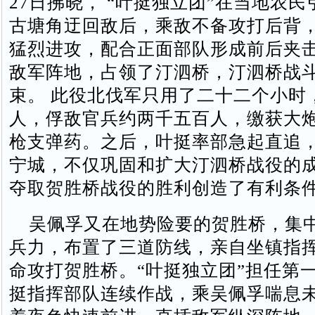
27日拂晓， “叶挺独立团”在当地农
古塘角迂回敌后，乘敌不备攻打后背
猛烈进攻，配合正面部队形成前后夹
敌军阵地，占领了汀泗桥，汀泗桥战
束。 此役北伐军只用了二十二个小时
人，俘敌官兵约两千五百人，缴获大
枪支弹药。之后，叶挺率部急起直追
宁城，不仅巩固和扩大汀泗桥战役的
夺取贺胜桥战役的胜利创造了有利条
吴佩孚又在地势险要的贺胜桥，集
兵力，布置了三道防线，亲自坐镇指
命攻打贺胜桥。“叶挺独立团”担任第
挺指挥部队连续作战，乘吴佩孚喘息