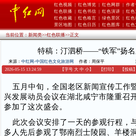
红色视频
|
红色博览
|
红色网群
|
作者
红色联播
|
红色书信
|
红色演讲
|
红色
红色收藏
|
红色格言
|
绿色景区
|
红色
景区地图
|
红色日历
|
红色图库
|
红色
当前位置：
新闻类
>>
红色联播
>>
正文
特稿：汀泗桥——“铁军”扬
来源：
中红网-中国红色文化旅游网
作者：周保平
2026-05-15 13:24:59
【字号
大
中
小
】
【
打印
】
【
投稿
五月中旬，全国老区新闻宣传工作
兴发展动员会议在湖北咸宁市隆重召
参加了这次盛会。
此次会议安排了一天的参观行程，
多人先后参观了鄂南烈士陵园、羊楼