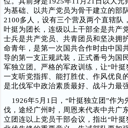
位。其前身是1925年11月21日以大
为基础、以共产党员为骨干建立的部
2100多人，设有三个营及两个直辖队
叶挺为团长，连级以上干部全是共产党
士兵是共产党员、共青团员和坚决拥
命青年，是第一次国共合作时由中国
导的第一支正规武装，正式番号为国
军独立团。严格的军政训练，让“叶挺
一支听党指挥、能打胜仗、作风优良
是北伐军中政治素质最好、战斗力最
1926年5月1日，“叶挺独立团”作
伐，途经广州时，周恩来代表中共广
立团连以上党员干部会议，指出“叶挺