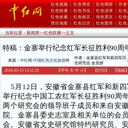
红色视频
|
红色博览
|
红色网群
|
作者
红色联播
|
红色书信
|
红色演讲
|
红色
红色收藏
|
红色格言
|
绿色景区
|
红色
景区地图
|
红色日历
|
红色图库
|
红色
当前位置：
新闻类
>>
红色联播
>>
正文
特稿：金寨举行纪念红军长征胜利90周
作者：金寨县红军和新四军历
来源：
中红网-中国红色文化旅游网
史研究会 金党妍
2026-05-13 13:52:20
【字号
大
中
小
】
【
打印
】
【
投稿
5月12日，安徽省金寨县红军和新四
举行纪念中国工农红军长征胜利90周
两个研究会的领导班子成员和来自安
院、金寨县委史志室及相关单位的会
会。安徽省文史研究馆特约研究员、