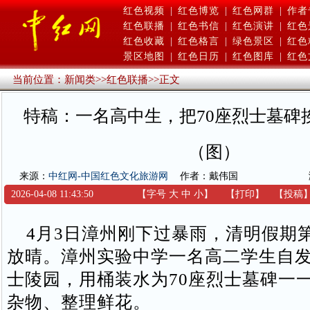
红色视频
|
红色博览
|
红色网群
|
作者
红色联播
|
红色书信
|
红色演讲
|
红色
红色收藏
|
红色格言
|
绿色景区
|
红色
景区地图
|
红色日历
|
红色图库
|
红色
当前位置：
新闻类
>>
红色联播
>>
正文
特稿：一名高中生，把70座烈士墓碑
（图）
来源：
中红网-中国红色文化旅游网
作者：戴伟国
2026-04-08 11:43:50
【字号
大
中
小
】
【
打印
】
【
投稿
4月3日漳州刚下过暴雨，清明假期
放晴。漳州实验中学一名高二学生自
士陵园，用桶装水为70座烈士墓碑一
杂物、整理鲜花。