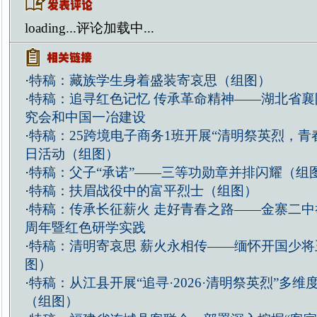
loading...
评论加载中...
·
特稿：藏族学生身着盛装寄哀思（组图）
·
特稿：追寻红色记忆 传承革命精神——湖北省襄
究会和中国一冶建设
·
特稿：25跨境电子商务1班开展“清明祭英烈，青
日活动（组图）
·
特稿：父子“承诺”——三等功勋章并排闪耀（组
·
特稿：扶眉战役中的富平烈士（组图）
·
特稿：传承长征薪火 走好青春之路——金寨二中
周年暨红色研学实践
·
特稿：清明寄哀思 薪火永相传——缅怀开国少将
图）
·
特稿：从江县开展“追寻·2026·清明祭英烈”多
（组图）