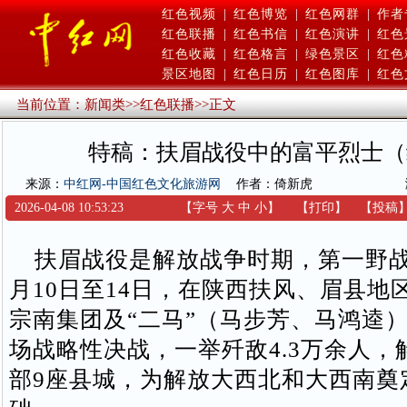
红色视频
|
红色博览
|
红色网群
|
作者
红色联播
|
红色书信
|
红色演讲
|
红色
红色收藏
|
红色格言
|
绿色景区
|
红色
景区地图
|
红色日历
|
红色图库
|
红色
当前位置：
新闻类
>>
红色联播
>>
正文
特稿：扶眉战役中的富平烈士（
来源：
中红网-中国红色文化旅游网
作者：倚新虎
2026-04-08 10:53:23
【字号
大
中
小
】
【
打印
】
【
投稿
扶眉战役是解放战争时期，第一野战军
月10日至14日，在陕西扶风、眉县地
宗南集团及“二马”（马步芳、马鸿逵
场战略性决战，一举歼敌4.3万余人，
部9座县城，为解放大西北和大西南奠