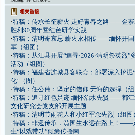
loading...
评论加载中...
·
特稿：传承长征薪火 走好青春之路——金
胜利90周年暨红色研学实践
·
特稿：清明寄哀思 薪火永相传——缅怀开
军（组图）
·
特稿：从江县开展“追寻·2026·清明祭英烈
活动（组图）
·
特稿：福建省连城县客联会：部署深入挖掘
化”（图）
·
特稿：任公伟：坚定的信仰 无悔的选择（组
·
特稿：追寻红色足迹 缅怀治水先贤——都
文化研究会党支部开展主题
·
特稿：清明节雨花人和小红军念先烈（组图
·
特稿：非遗传承，翁国生永远在路上！——
生“以戏带功”倾囊传授南