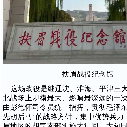
扶眉战役纪念馆
这场战役是继辽沈、淮海、平津三大
北战场上规模最大、影响最深远的一
由彭德怀司令员统一指挥，贯彻毛泽东
先胡后马”的战略方针，集中优势兵力
眉地区的胡宗南部实施大迂回、大包