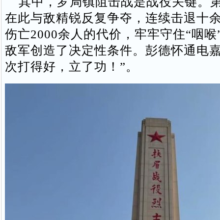
其中，‌罗局镇阻击战‌是战役关键。第
在此与敌精锐反复争夺，连续击退十
伤亡2000余人的代价，牢牢守住“咽喉
敌军创造了决定性条件。彭德怀通电嘉
次打得好，立了功！”。