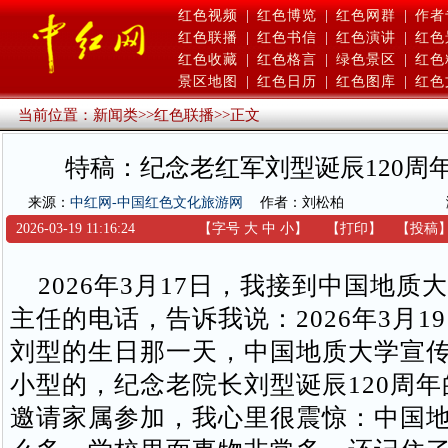
红色视频
|
红色博览
|
红色网群
|
作者
红色联播
|
红色书信
|
红色演讲
|
红色
红色收藏
|
红色格言
|
绿色景区
|
红色
景区地图
|
红色日历
|
红色图库
|
红色
当前位置：
新闻类
>>
红色联播
>>
正文
特稿：纪念老红军刘型诞辰120周
来源：
中红网-中国红色文化旅游网
作者：刘松柏
2026-03-19 11:16:24
【字号
大
中
小
】
【
打印
】
【
投稿
2026年3月17日，我接到中国地质
主任的电话，告诉我说：2026年3月1
刘型的生日那一天，中国地质大学宣
小型的，纪念老院长刘型诞辰120周
邀请家属参加，我心里很震惊：中国