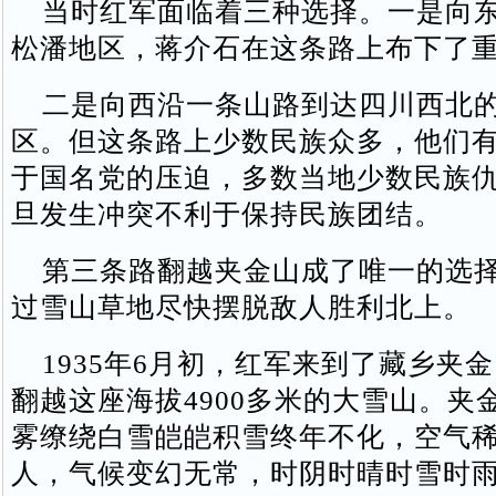
当时红军面临着三种选择。一是向东
松潘地区，蒋介石在这条路上布下了
二是向西沿一条山路到达四川西北的
区。但这条路上少数民族众多，他们
于国名党的压迫，多数当地少数民族
旦发生冲突不利于保持民族团结。
第三条路翻越夹金山成了唯一的选择
过雪山草地尽快摆脱敌人胜利北上。
1935年6月初，红军来到了藏乡夹
翻越这座海拔4900多米的大雪山。夹
雾缭绕白雪皑皑积雪终年不化，空气
人，气候变幻无常，时阴时晴时雪时