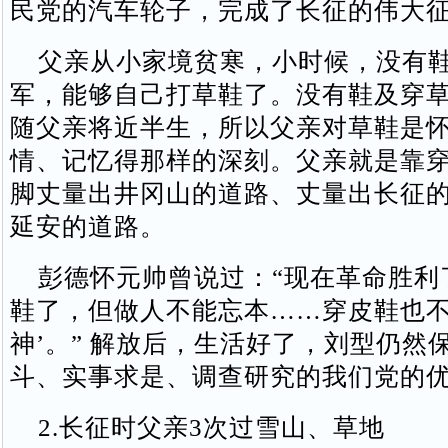
民党的汽车轮子，完成了长征的伟大
父亲从小家境贫寒，小时候，没有鞋
军，能够自己打草鞋了。没有鞋及穿
随父亲将近半生，所以父亲对草鞋是
情、记忆得那样的深刻。父亲就是靠
脚丈量出井冈山的道路、丈量出长征
延安的道路。
彭德怀元帅曾说过：“现在革命胜利
鞋了，但做人不能忘本……穿皮鞋也不
神’。” 解放后，生活好了，刘型仍然
斗、实事求是、调查研究的我们党的
2.长征时父亲3次过雪山、草地