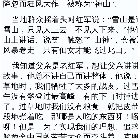
降忽而狂风大作，被称为“神山”。
当地群众摇着头对红军说：“雪山是
雪山，只见人上去，不见人下来。”他
山上讲话、说笑，触怒了‘山神’，会
风暴卷走，只有仙女才能飞过此山。”
我知道父亲是老红军，想让父亲讲讲
故事。他总不讲自己而讲整体，他说：
草地时，我们牺牲了太多的战友。过
午没有攀登过最高峰，有的下山时掉
了。过草地时我们没有粮食，就把皮
段地煮着吃，那哪是人吃的东西呀！
呀！但是，为了实现我们的理想、追
解放全中国的劳苦大众而奋斗着、克