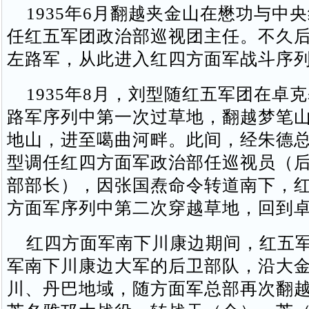
1935年6月翻越夹金山在懋功与中
任红五军团政治部巡视团主任。不久
左路军，从此进入红四方面军战斗序
1935年8月，刘型随红五军团在卓
路军序列中第一次过草地，翻越梦笔
地山，进至噶曲河畔。此间，经朱德
型调任红四方面军政治部任巡视员（
部部长），因张国焘命令转道南下，
方面军序列中第二次穿越草地，回到
红四方面军南下川康边期间，红五军
军南下川康边大军的后卫部队，沿大
川、丹巴地域，随方面军总部再次翻