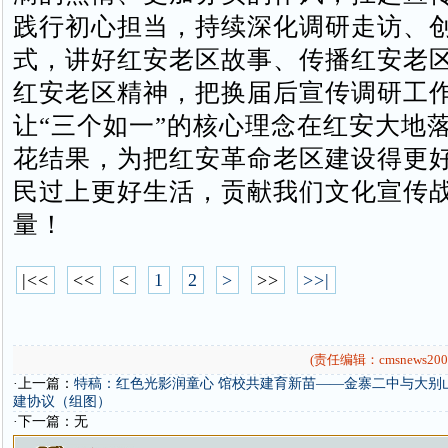
践行初心担当，持续深化调研走访、
式，讲好红安老区故事、传播红安老
红安老区精神，把换届后宣传调研工
让“三个如一”的核心理念在红安大地
花结果，为把红安革命老区建设得更
民过上更好生活，贡献我们文化宣传
量！
|<<
<<
<
1
2
>
>>
>>|
(责任编辑：cmsnews200
·上一篇：
特稿：红色光影润童心 馆校共建育新苗——金寨二中与大别
建协议（组图）
·下一篇：无