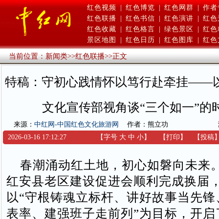
红色视频
|
红色博览
|
红色网群
|
作者
红色联播
|
红色书信
|
红色演讲
|
红色
红色收藏
|
红色格言
|
绿色景区
|
红色
景区地图
|
红色日历
|
红色图库
|
红色
当前位置：
新闻类
>>
红色联播
>>
正文
特稿：守初心践情怀以笃行赴牵挂——
文化宣传部视角谈“三个如一”的
来源：
中红网-中国红色文化旅游网
作者：熊立功
2026-03-16 17:12:27
【字号
大
中
小
】
【
打印
】
【
投稿
春潮涌动红土地，初心如磐向未来。2
红安县老区建设促进会顺利完成换届
以“守根铸魂立标杆、讲好故事当先锋
表率、建强班子走前列”为目标，开启