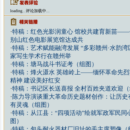
loading...
评论加载中...
·
特稿：红色光影润童心 馆校共建育新苗—
别山红色电影展览馆达成共
·
特稿：艺术赋能融湾发展 “多彩赣州·水韵湾
家写生学术行在赣州举
·
特稿：塘马战斗书证考（组图）
·
特稿：烽火滠水 英雄岭上——缅怀革命先烈
精神 建设美好红安
·
特稿：书记区长送喜报 全村百姓夹道欢迎（
·
陈力导演谈重大革命历史题材创作：让历史
有灵魂（组图）
·
特稿：从江县：“四项活动”绘就军政军民同
图）
·
特稿：包头耐火器材厂旧址的毛主席塑像（