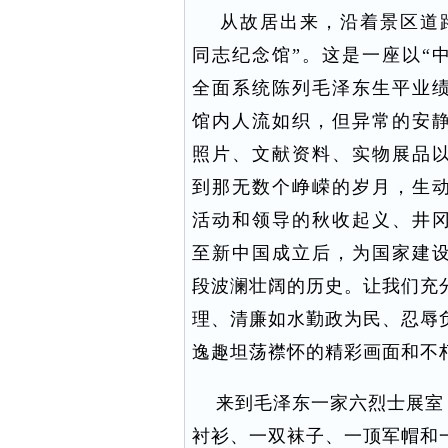
从故居出来，沿着景区道路
同志纪念馆”。这是一座以“
全面系统陈列毛泽东生平业
馆内人流如织，但异常的安
照片、文献资料、实物展品
到那无数个峥嵘的岁月，生
活动和领导的秋收起义、井
至新中国成立后，为国家建
段波澜壮阔的历史。让我们充
理、清廉如水勤政为民、忍辱
逸趣坦荡襟怀的精彩画面和不
来到毛泽东一家六烈士展室，
衬衫、一双袜子、一顶军帽和