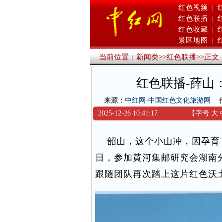
红色视频
|
红色联播
|
红色收藏
|
景区地图
|
当前位置：
新闻类
>>
红色联播
>>
正文
红色联播-薛山
来源：
中红网-中国红色文化旅游网
2025-12-26 10:41:17
【字号
大
韶山，这个小山冲，因孕育了
日，参加黄河集邮研究会湖南
跟随团队再次踏上这片红色沃