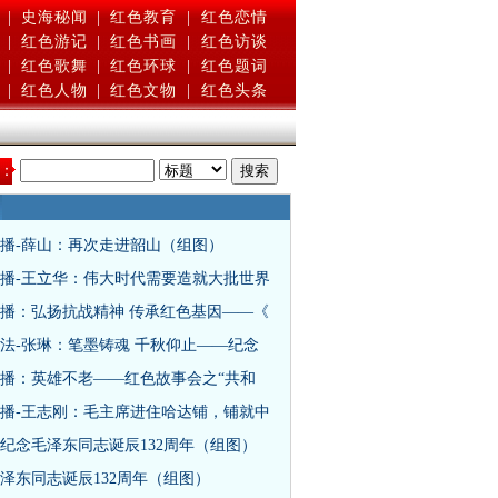
|
史海秘闻
|
红色教育
|
红色恋情
|
红色游记
|
红色书画
|
红色访谈
|
红色歌舞
|
红色环球
|
红色题词
|
红色人物
|
红色文物
|
红色头条
：
播-薛山：再次走进韶山（组图）
播-王立华：伟大时代需要造就大批世界
播：弘扬抗战精神 传承红色基因——《
法-张琳：笔墨铸魂 千秋仰止——纪念
播：英雄不老——红色故事会之“共和
播-王志刚：毛主席进住哈达铺，铺就中
纪念毛泽东同志诞辰132周年（组图）
泽东同志诞辰132周年（组图）