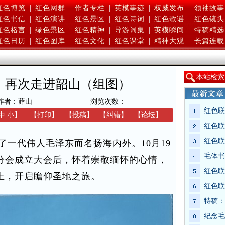
红色博览
|
红色网群
|
作者专栏
|
英模事迹
|
权威发布
|
领袖故事
红色书信
|
红色演讲
|
红色景区
|
红色诗词
|
红色歌谣
|
红色镜头
红色格言
|
绿色景区
|
红色精神
|
导游词集
|
英模瞬间
|
特稿精选
红色日历
|
红色图库
|
红色文化
|
红色课堂
|
精神大观
|
长篇连载
本
站检索
：再次走进韶山（组图）
作者：薛山
浏览次数：
红色联
中
小
】
【
打印
】
【
投稿
】
【
纠错
】
【
论坛
】
红色联
红色联
一代伟人毛泽东而名扬海内外。10月19
毛体书
分会成立大会后，怀着崇敬缅怀的心情，
红色联
土，开启瞻仰圣地之旅。
红色联
特稿：
纪念毛