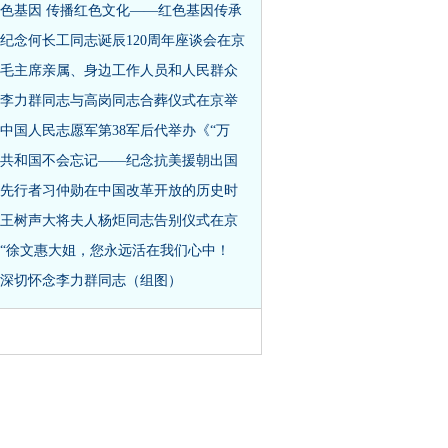
色基因 传播红色文化——红色基因传承
纪念何长工同志诞辰120周年座谈会在京
毛主席亲属、身边工作人员和人民群众
李力群同志与高岗同志合葬仪式在京举
中国人民志愿军第38军后代举办《“万
共和国不会忘记——纪念抗美援朝出国
先行者习仲勋在中国改革开放的历史时
王树声大将夫人杨炬同志告别仪式在京
“徐文惠大姐，您永远活在我们心中！
深切怀念李力群同志（组图）