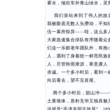
雾水，倾欣车外青山绿水，灵
我们首站来到了伟人的故居
我被眼底无数人头攒动，不知
伍一幕所惊异——哇，这么多
大家急速集合排队有序随着众
们这一乐邮老年团队外，有抱
人，遇到了身着统一鲜亮民族
人，尽管秋雨淅沥，寒意袭人
赤诚。一个多小时后，看到一处
向后看去，望不见首尾。
两个多小时后，韶山冲——
土黄墙体，质朴无华又独具魅
这就是“毛泽东同志故居”，18