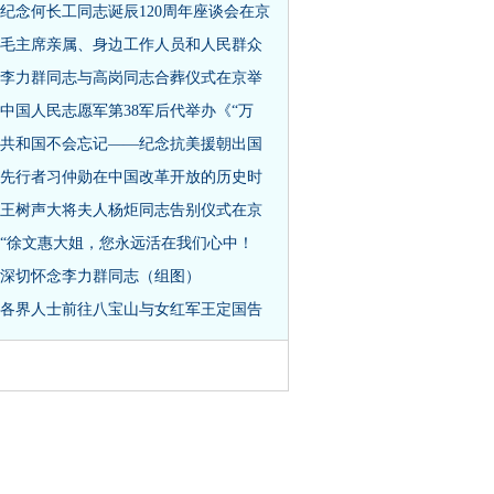
纪念何长工同志诞辰120周年座谈会在京
毛主席亲属、身边工作人员和人民群众
李力群同志与高岗同志合葬仪式在京举
中国人民志愿军第38军后代举办《“万
共和国不会忘记——纪念抗美援朝出国
先行者习仲勋在中国改革开放的历史时
王树声大将夫人杨炬同志告别仪式在京
“徐文惠大姐，您永远活在我们心中！
深切怀念李力群同志（组图）
各界人士前往八宝山与女红军王定国告