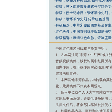
·
特稿：铁路舟桥搏激流 驰骋江河保
·
特稿：苏区南雄市多形式开展红色文
·
特稿：烈士纪念日：缅怀革命先烈，
·
特稿：缅怀革命先烈 传承红色基因
·
特稿精选：中華宋慶齡國際基金會主
·
红色头条：中国首部抗美援朝陆海空
·
特稿精选：赓续红色血脉，诗咏盛世
中国红色旅游网版权与免责声明：
1、凡本网注明“来源：中红网”或“
音频视频稿件，版权均属中红网所有
围内使用，在下载使用时必须注明“
究其法律责任。
2、本网其他来源作品，均转载自其
化，此类稿件不代表本网观点。
3、任何单位或个人认为本网站或本
本网站书面反馈，并提供身份证明，
法律文件后，将会尽快移除被控侵权
4、如因作品内容、版权和其他问题需要与本