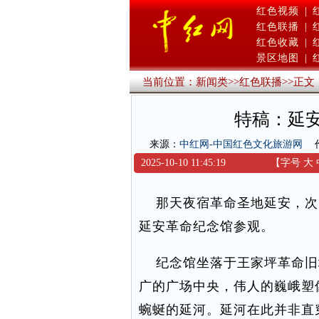
红色视频
|
红色联播
|
红色收藏
|
景区地图
|
当前位置：
新闻类
>>
红色联播
>>
正文
特稿：延
来源：
中红网-中国红色文化旅游网
2025-10-10 11:45:19
【字号
大
那天夜宿革命圣地延安，次
延安革命纪念馆参观。
纪念馆坐落于王家坪革命旧
广的广场中央，伟人的巍峨塑
蜿蜒的延河。延河在此并非直