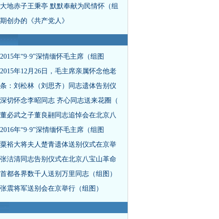
大地赤子王秉亭 默默奉献为民情怀（组
期创办的《共产党人》
2015年“9·9”深情缅怀毛主席（组图
2015年12月26日，毛主席亲属怀念他老
条：刘松林（刘思齐）同志遗体告别仪
深切怀念李昭同志 齐心同志送来花圈（
董必武之子董良翮同志追悼会在北京八
2016年“9·9”深情缅怀毛主席（组图
粟裕大将夫人楚青遗体送别仪式在京举
张洁清同志告别仪式在北京八宝山革命
首都各界数千人送别万里同志（组图）
张震将军送别会在京举行（组图）