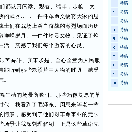
特稿：
们都认真阅读、观看、端详，步枪、大
特稿：
获的武器……一件件革命文物将大家的思
特稿：
战士们在战场上浴血奋战的激烈场面历历
特稿：
命峥嵘岁月。一件件珍贵文物，见证了烽
特稿：
生活，震撼了我们每个游客的心灵。
特稿：
特稿：
艰苦奋斗、实事求是、全心全意为人民服
特稿：
佛能听到那些老照片中人物的呼吸，感受
特稿：
志。
特稿：
幅生动的场景所吸引。那些蜡像复原的革
时代。我看到了毛泽东、周恩来等老一辈
的情景，感受到了他们对革命事业的无限
些场景让我深刻理解到，正是这些革命先