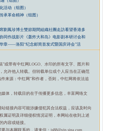
畅通（组图）
化活动（组图）
传承革命精神（组图）
席劉鳳珍博士雙節期間組織社團走訪看望香港多
协同作战影片《轰炸大和岛》电影剧本研讨会和
华章——洛阳“纪念邮简首发式暨国庆诗会”活
特稿”或带有中红网LOGO、水印的所有文字、图片和
，允许他人转载。但转载单位或个人应当在正确范
稿件来源：中红网”和作者，否则，中红网将依法追
他媒体，转载目的在于传播更多信息，丰富网络文
网站链接内容可能涉嫌侵犯其合法权益，应该及时向
权属证明及详细侵权情况证明，本网站在收到上述
的内容或链接。
网联系的，请来信：js88@vip.sina.com