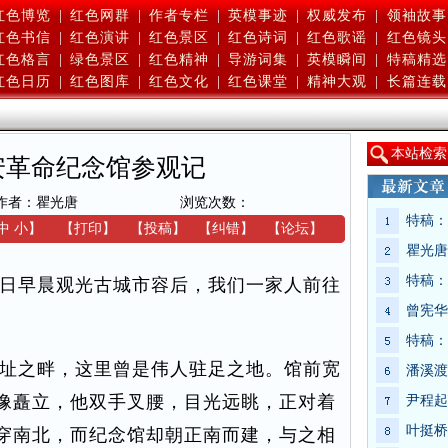
红色博览
|
红色网群
|
作者专栏
|
英模事迹
|
权威发布
|
领袖故事
红色书信
|
红色演讲
|
红色景区
|
红色诗词
|
红色歌谣
|
红色镜头
红色格言
|
绿色景区
|
红色精神
|
导游词集
|
英模瞬间
|
特稿精选
红色日历
|
红色图库
|
红色文化
|
红色课堂
|
精神大观
|
长篇连载
本
站检索
安革命纪念馆参观记
作者：瞿光唐
浏览次数：
特稿：
中
小
】
【
打印
】
【
投稿
】
【
纠错
】
【
论坛
】
瞿光唐
特稿：
日早晨观光古城市容后，我们一家人前往
曾宪华
特稿：
址之畔，这里曾是伟人驻足之地。馆前宽
潘溪渡
像矗立，他双手叉腰，目光远眺，正对着
尹程起
叶挺桥
穿南北，而纪念馆却朝正南而建，与之相