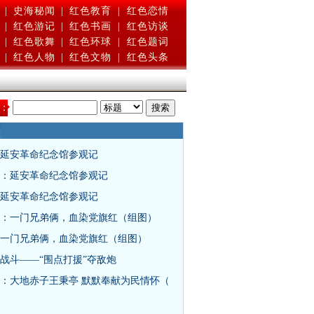
|
史海秘闻
|
红色教育
|
红色恋情
|
红色游记
|
红色书画
|
红色访谈
|
红色歌舞
|
红色环球
|
红色题词
|
红色人物
|
红色文物
|
红色头条
：
延安革命纪念馆参观记
：延安革命纪念馆参观记
延安革命纪念馆参观记
：一门兄弟俩，血染党旗红（组图）
一门兄弟俩，血染党旗红（组图）
战斗——“围点打援”夺敌炮
：大地赤子王秉亭 默默奉献为民情怀（