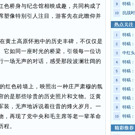
特稿：
红色桥身与纪念馆相映成趣，共同构成了
抗战时
席塑像特别引人注目，游客先在此瞻仰并
特稿：
在黄土高原怀抱中的历史丰碑，不仅仅是
特稿：
。它如同一座时光的桥梁，引领每一位访
中红头
行一场无声的对话，感受那段波澜壮阔的
特稿：
特稿：
特稿：
的红色砖墙上，映照出一种庄严肃穆的氛
特稿：
帘的是那些珍贵的历史照片和文物。泛黄
特稿：
军装，无声地诉说着往昔的烽火岁月。一
特稿：
物，再现了党中央和毛主席等老一辈革命
特稿：
历程。