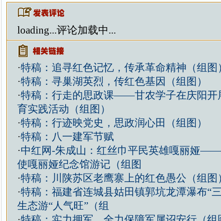
loading...
评论加载中...
·
特稿：追寻红色记忆，传承革命精神（组图
·
特稿：寻巢湖英烈，传红色基因（组图）
·
特稿：行走的思政课——甘农学子在庆阳开
育实践活动（组图）
·
特稿：行迹映党史，思政润心田（组图）
·
特稿：八一建军节赋
·
中红网-朱成山：红丝巾平民英雄嘎丽娅—
使嘎丽娅纪念馆游记（组图
·
特稿：川陕苏区老鹰寨上的红色愚公（组图
·
特稿：福建省连城县姑田镇郭坑龙潭瀑布“三
生态游“人气旺”（组
·
特稿：实力拥军，全力保障军属诏安行（组