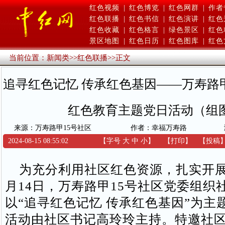
红色视频
|
红色博览
|
红色网群
|
作者
红色联播
|
红色书信
|
红色演讲
|
红色
红色收藏
|
红色格言
|
绿色景区
|
红色
景区地图
|
红色日历
|
红色图库
|
红色
当前位置：
新闻类
>>
红色联播
>>
正文
追寻红色记忆 传承红色基因——万寿路
红色教育主题党日活动（组
来源：万寿路甲15号社区
作者：幸福万寿路
2024-08-15 08:55:02
【字号
大
中
小
】
【
打印
】
【
投稿
为充分利用社区红色资源，扎实开展
月14日，万寿路甲15号社区党委组织
以“追寻红色记忆 传承红色基因”为主
活动由社区书记高玲玲主持。特邀社