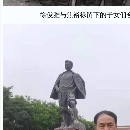
徐俊雅与焦裕禄留下的子女们