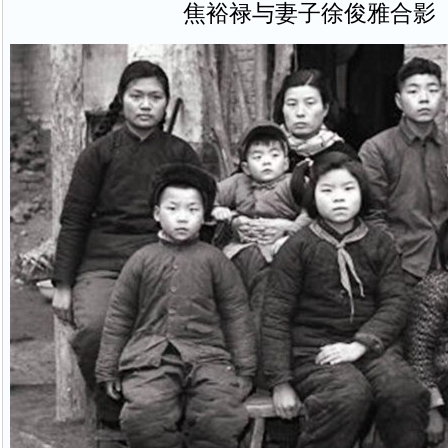
焦裕禄与妻子徐俊雅合影