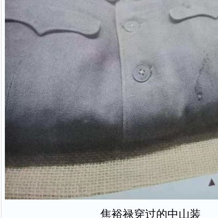
焦裕禄穿过的中山装