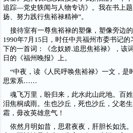
追踪—党史轶闻与人物专访》。我在书上题
扬、努力践行焦裕禄精神”。
接待室有一尊焦裕禄的塑像，塑像旁边的
1990年7月15日，时任中共福州市委书记
下的一首词：《念奴娇.追思焦裕禄》，该词
日的《福州晚报》上。
“中夜，读《人民呼唤焦裕禄》一文，是
思萦系……
魂飞万里，盼归来，此水此山此地。百姓
泪焦桐成雨。生也沙丘，死也沙丘，父老生
霜，毋改英雄意气！
依然月明如昔，思君夜夜，肝胆长如洗。