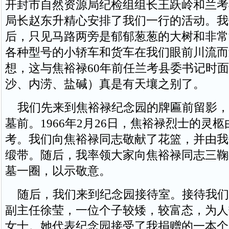
开封市自然资源局纪检组组长王跃岭和兰考
局长赵东升精心安排了我们一行的活动。我
后，只见马路两旁是郁郁葱葱的大树和非常
各种型号的小轿车和货车在我们眼前川流而
想，这与焦裕禄60年前任兰考县委书记时面
沙、内涝、盐碱）真是有天壤之别了。
我们先来到焦裕禄纪念园的牌匾前留影，
墓前。1966年2月26日，焦裕禄烈士的灵
考。我们向焦裕禄同志敬献了花篮，并由我
缎带。随后，我率领大家向焦裕禄同志三鞠
墓一圈，以示敬意。
随后，我们来到纪念园接待室。接待我们
副主任徐莹，一位个子较矮，较富态，为人
女士。她代表纪念园接受了我捐赠的一本个