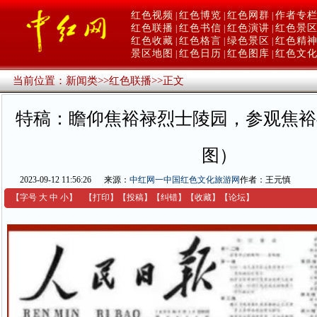
红色视频
红色博览
红色网群
作者专
|
|
|
红色联播
红色书信
红色演讲
红色景
|
|
|
红色收藏
红色格言
绿色景区
红色精
|
|
|
景区地图
红色日历
红色图库
红色文
|
|
|
当前位置：
新闻类
>>
红色联播
>>
正文
特稿：瞻仰焦裕禄烈士陵园，参观焦裕
图）
2023-09-12 11:56:26
来源：
中红网一中国红色文化旅游网
作者：王元慎
【字号
大
中
小
】
【
打印
】
【
投稿
】
【
纠错
】
【收藏】
【
论坛
】