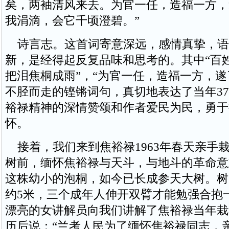
矣，两袖清风来去。为官一任，造福一方，
我涓滴，会它千顷澄碧。”
诗言志。这首词寄意深远，感情真挚，语
新，是经得起反复品味和思考的。其中“百
把泪焦桐成雨”，“为官一任，造福一方，遂
不胫而走的铿锵词句，真切地表达了当年3
裕禄精神的深情赞颂和作者爱民为民，勇于
怀。
接着，我们来到焦裕禄1963年春天亲手
树前，缅怀焦裕禄与天斗，与地斗的革命意
这株幼小的泡桐，如今已长成参天大树。树高
约5米，三个成年人伸开双臂才能勉强合抱
漂亮的女讲解员向我们讲解了焦裕禄当年栽
历后说：“兰考人民为了缅怀焦裕禄同志，