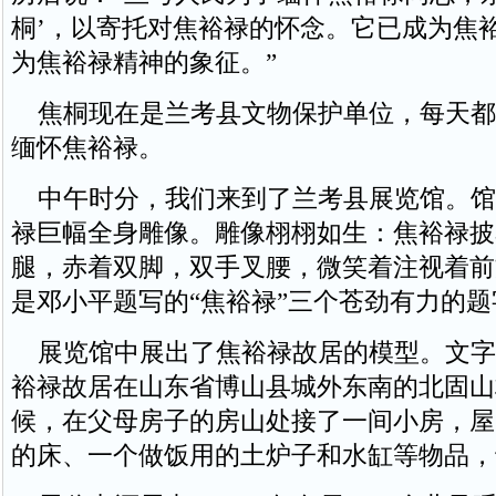
桐’，以寄托对焦裕禄的怀念。它已成为焦
为焦裕禄精神的象征。”
焦桐现在是兰考县文物保护单位，每天都
缅怀焦裕禄。
中午时分，我们来到了兰考县展览馆。馆
禄巨幅全身雕像。雕像栩栩如生：焦裕禄披
腿，赤着双脚，双手叉腰，微笑着注视着前
是邓小平题写的“焦裕禄”三个苍劲有力的题
展览馆中展出了焦裕禄故居的模型。文字
裕禄故居在山东省博山县城外东南的北固山
候，在父母房子的房山处接了一间小房，屋
的床、一个做饭用的土炉子和水缸等物品，