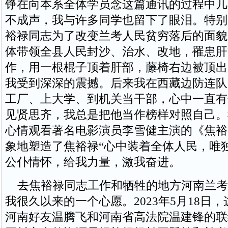
铮在向本系全体学员念这篇通讯的过程中几
不成声，我与许多同学也留下了眼泪。特别
裕禄同志为了改变兰考人民贫穷落后的面貌
体带领全县人民封沙、治水、改地，罹患肝
作，用一根棍子顶着肝部，藤椅右边被顶出
我受到深深的震撼。后来我在西藏边防连队
工厂、上大学、到机关当干部，心中一直有
见贤思齐，我总是把他当作榜样对照自己。
心情观看著名电影演员李雪健主演的《焦裕
象地塑造了焦裕禄“心中装着全体人民，唯
公仆情怀，给我力量，激我奋进。
去焦裕禄同志工作和牺牲的地方河南兰考
我很久以来的一个心愿。2023年5月18日
河南好友温腾飞和河南省高法院温建锋的联