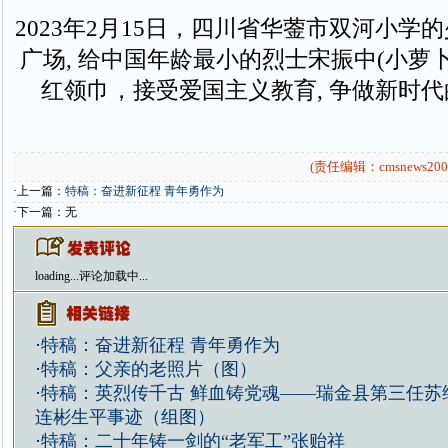
2023年2月15日，四川省华蓥市双河小学
广场, 给中国年龄最小的烈士宋振中(小萝
红领巾，接受爱国主义教育, 争做新时代
(责任编辑：cmsnews200
·上一篇：
特稿：奋进新征程 青年勇作为
·下一篇：无
loading...
评论加载中...
·
特稿：奋进新征程 青年勇作为
·
特稿：父亲的老照片（图）
·
特稿：英烈传千古 鲜血铸党魂——瑞金县第三任苏
连彬生平事迹（组图）
·
特稿：二十年铸一剑的“老军工”张贻祥