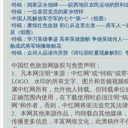
·
特稿：闻家店永佃碑——皖西地区农民运动的胜利
·
特稿：一位基层党员的家乡情怀
·
中国人民解放军空军的七个“第一”（组图）
·
特稿：赓续红色血脉 初心从这里出发——房车人一路
居（组图）
·
特稿：学习英雄事迹 高举英雄旗帜 争做英雄传人
杨成武将军铜像敬献花
·
特稿：众诗人品读许庆胜《诗坛胡松夏现象解剖》专著
中国红色旅游网版权与免责声明：
1、凡本网注明“来源：中红网”或“特稿”或
LOGO、水印的所有文字、图片和音频视频
属中红网所有，允许他人转载。但转载单位
正确范围内使用，在下载使用时必须注明“
网”和作者，否则，中红网将依法追究其法
2、本网其他来源作品，均转载自其他媒体
传播更多信息，丰富网络文化，此类稿件不