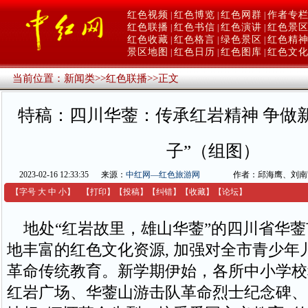
红色视频
红色博览
红色网群
作者专
|
|
|
红色联播
红色书信
红色演讲
红色景
|
|
|
红色收藏
红色格言
绿色景区
红色精
|
|
|
景区地图
红色日历
红色图库
红色文
|
|
|
当前位置：
新闻类
>>
红色联播
>>
正文
特稿：四川华蓥：传承红岩精神 争做
子”（组图）
2023-02-16 12:33:35
来源：
中红网—红色旅游网
作者：邱海鹰、刘南
【字号
大
中
小
】
【
打印
】
【
投稿
】
【
纠错
】
【收藏】
【
论坛
】
地处“红岩故里，雄山华蓥”的四川省华蓥市
地丰富的红色文化资源, 加强对全市青少年
革命传统教育。新学期伊始，各所中小学校
红岩广场、华蓥山游击队革命烈士纪念碑、