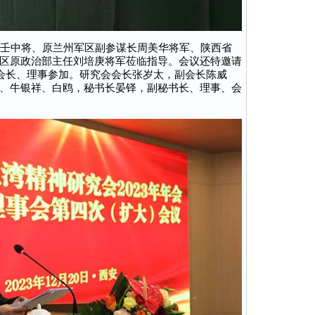
壬中将、原兰州军区副参谋长周美华将军、陕西省
区原政治部主任刘培庚将军莅临指导。会议还特邀请
副会长、理事参加。研究会会长张岁太，副会长陈威
、牛银祥、白鸥，秘书长晏铎，副秘书长、理事、会