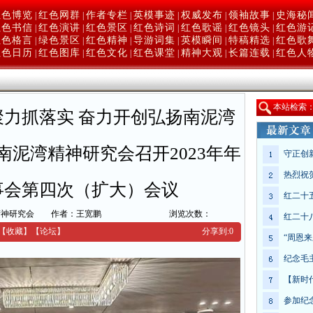
红色博览
红色网群
作者专栏
英模事迹
权威发布
领袖故事
史海秘
|
|
|
|
|
|
红色书信
红色演讲
红色景区
红色诗词
红色歌谣
红色镜头
红色游
|
|
|
|
|
|
红色格言
绿色景区
红色精神
导游词集
英模瞬间
特稿精选
红色歌
|
|
|
|
|
|
红色日历
红色图库
红色文化
红色课堂
精神大观
长篇连载
红色人
|
|
|
|
|
|
本
站检索
聚力抓落实 奋力开创弘扬南泥湾
泥湾精神研究会召开2023年年
守正创
热烈祝
事会第四次（扩大）会议
红二十
精神研究会
作者：王宽鹏
浏览次数：
红二十
【收藏】
【
论坛
】
分享到:
0
“周恩
纪念毛
【新时
参加纪