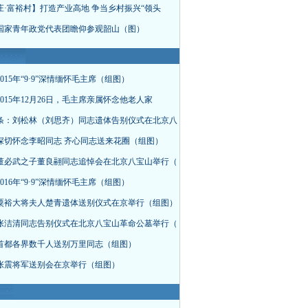
庄·富裕村】打造产业高地 争当乡村振兴“领头
国家青年政党代表团瞻仰参观韶山（图）
015年“9·9”深情缅怀毛主席（组图）
015年12月26日，毛主席亲属怀念他老人家
条：刘松林（刘思齐）同志遗体告别仪式在北京八
深切怀念李昭同志 齐心同志送来花圈（组图）
董必武之子董良翮同志追悼会在北京八宝山举行（
016年“9·9”深情缅怀毛主席（组图）
粟裕大将夫人楚青遗体送别仪式在京举行（组图）
张洁清同志告别仪式在北京八宝山革命公墓举行（
首都各界数千人送别万里同志（组图）
张震将军送别会在京举行（组图）