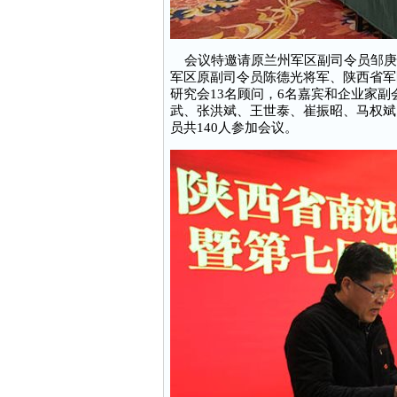
会议特邀请原兰州军区副司令员邹庚
军区原副司令员陈德光将军、陕西省军
研究会13名顾问，6名嘉宾和企业家
武、张洪斌、王世泰、崔振昭、马权斌
员共140人参加会议。