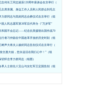
纪念何长工同志诞辰120周年座谈会在京举行（
毛主席亲属、身边工作人员和人民群众到毛主
李力群同志与高岗同志合葬仪式在京举行（组
中国人民志愿军第38军后代举办《“万岁军”
共和国不会忘记——纪念抗美援朝出国作战70
先行者习仲勋在中国改革开放的历史时刻（组
王树声大将夫人杨炬同志告别仪式在京举行（
“徐文惠大姐，您永远活在我们心中！”（组
深切怀念李力群同志（组图）
各界人士前往八宝山与女红军王定国告别（组