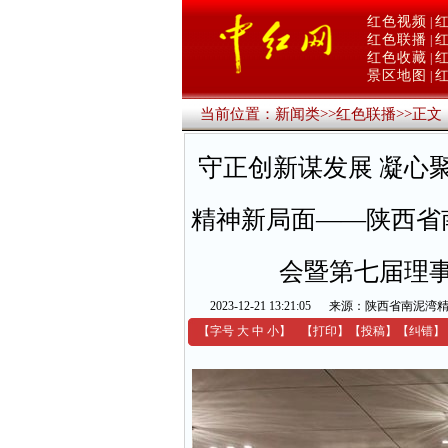
红色视频
|
红色联播
|
红色收藏
|
景区地图
|
当前位置：
新闻类
>>
红色联播
>>
正文
守正创新谋发展 凝心
精神新局面——陕西省南
会暨第七届理
2023-12-21 13:21:05
来源：陕西省南泥湾
【字号
大
中
小
】
【
打印
】
【
投稿
】
【
纠错
】