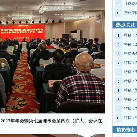
【刘现
赞比亚
特稿：2
特稿：2
中红头
特稿：
特稿：
特稿：2
特稿：
特稿：
特稿：
特稿：
2023年年会暨第七届理事会第四次（扩大）会议在