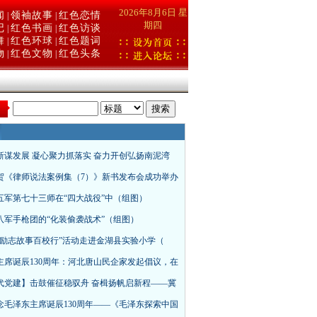
2026年8月6日 星
闻
领袖故事
红色恋情
|
|
期四
记
红色书画
红色访谈
|
|
舞
红色环球
红色题词
|
|
物
红色文物
红色头条
|
|
：
新谋发展 凝心聚力抓落实 奋力开创弘扬南泥湾
贺《律师说法案例集（7）》新书发布会成功举办
五军第七十三师在“四大战役”中（组图）
八军手枪团的“化装偷袭战术”（组图）
来励志故事百校行”活动走进金湖县实验小学（
主席诞辰130周年：河北唐山民企家发起倡议，在
代党建】击鼓催征稳驭舟 奋楫扬帆启新程——冀
念毛泽东主席诞辰130周年——《毛泽东探索中国