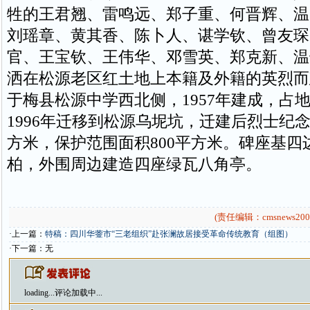
牲的王君翘、雷鸣远、郑子重、何晋辉、温
刘瑶章、黄其香、陈卜人、谌学钦、曾友琛
官、王宝钦、王伟华、邓雪英、郑克新、温
洒在松源老区红土地上本籍及外籍的英烈而
于梅县松源中学西北侧，1957年建成，占地
1996年迁移到松源乌坭坑，迁建后烈士纪念
方米，保护范围面积800平方米。碑座基四
柏，外围周边建造四座绿瓦八角亭。
(责任编辑：cmsnews200
·上一篇：
特稿：四川华蓥市“三老组织”赴张澜故居接受革命传统教育（组图）
·下一篇：无
loading...
评论加载中...