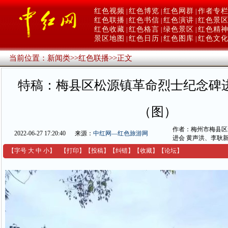
红色视频
红色博览
红色网群
作者专
|
|
|
红色联播
红色书信
红色演讲
红色景
|
|
|
红色收藏
红色格言
绿色景区
红色精
|
|
|
景区地图
红色日历
红色图库
红色文
|
|
|
当前位置：
新闻类
>>
红色联播
>>
正文
特稿：梅县区松源镇革命烈士纪念碑
（图）
作者：梅州市梅县区
2022-06-27 17:20:40
来源：
中红网—红色旅游网
进会 黄声洪、李耿
【字号
大
中
小
】
【
打印
】
【
投稿
】
【
纠错
】
【收藏】
【
论坛
】