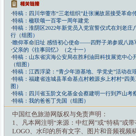
·
特稿：四川华蓥市“三老组织”赴张澜故居接受革命
·
特稿：楹联颂一百零一周年建党
·
特稿：淮阴区2022年新党员入党宣誓仪式在刘老庄
行（组图）
·
瞻仰革命旧址 感悟初心使命——四野子弟参观八路
·
父亲的《往事回忆》（之十一）
·
特稿：山东省滨海公安局在胜利油田科技展览中心
（组图）
·
特稿：江西浮梁：“青少年游基地、学党史”活动在
·
特稿：福建省连城县革命基点村赖源乡上村村“四美
图）
·
特稿：四川省玉阶文化基金会蔡建明一行到芦山考
·
特稿：我的爸爸丁先国（组图）
中国红色旅游网版权与免责声明：
1、凡本网注明“来源：中红网”或“特稿”或
LOGO、水印的所有文字、图片和音频视频