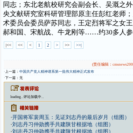
同志；东北老航校研究会副会长、吴溉之外
央文献研究室科研管理部原主任彭红老师；
术委员会委员萨苏同志，王定烈将军之女王
郝和国、宋航战、牛龙刚等……约30多人
|<<
<<
<
1
2
>
>>
>>|
(责任编辑：cmsnews200
·上一篇：
中国共产党人精神谱系第一批伟大精神正式发布
·下一篇：无
loading...
评论加载中...
·
开国将军裴周玉：见证刘志丹的最后岁月（组图）
·
刘志丹习仲勋携手共建陕甘根据地（组图）
·
刘志丹习仲勋携手共建陕甘根据地（组图）