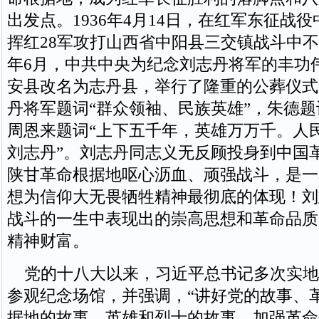
出发点。1936年4月14日，在红军东征战
挥红28军攻打山西省中阳县三交镇战斗中
年6月，中共中央为纪念刘志丹将军的丰功
安县改名为志丹县，举行了隆重的公葬仪式
丹将军题词“群众领袖、民族英雄”，朱德题
周恩来题词“上下五千年，英雄万万千。人
刘志丹”。刘志丹同志义无反顾投身到中国
陕甘革命根据地呕心沥血、顽强战斗，是一
想为信仰大无畏牺牲精神最彻底的体现！刘
战斗的一生中表现出的崇高思想和革命品质
精神财富。
党的十八大以来，习近平总书记多次实地
参观纪念场馆，并强调，“讲好党的故事、
据地的故事、英雄和烈士的故事，加强革命