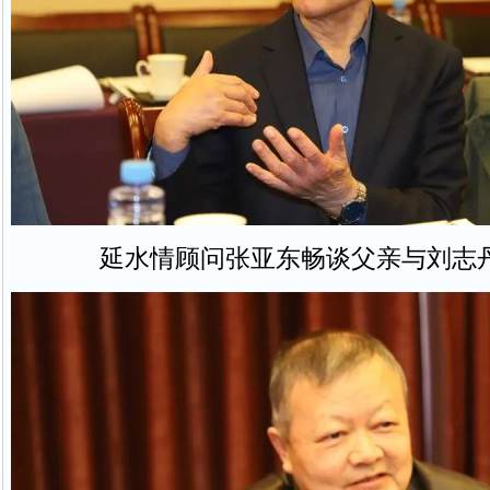
延水情顾问张亚东畅谈父亲与刘志