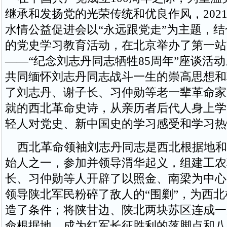
继承和发扬党的光荣传统和优良作风，2021
水情公益促进会以“永远跟党走”为主题，
的党史学习教育活动，在北京举办了第一站
——“纪念刘志丹同志牺牲85周年”座谈活
共同缅怀刘志丹同志战斗一生的崇高思想和
了刘志丹、谢子长、习仲勋等老一辈革命家
就的西北革命史诗，从亲历者后代人身上学
轻人对党史、新中国史的学习感受和学习热
西北革命领袖刘志丹同志是西北根据地和
始人之一，参加并领导渭华起义，组建工农
长、习仲勋等人开辟了以照金、南梁为中心
领导陕北军民粉碎了敌人的“围剿”，为西
造了条件；将陕甘边、陕北两块苏区连成一
命根据地，成为红军长征胜利的落脚点和八