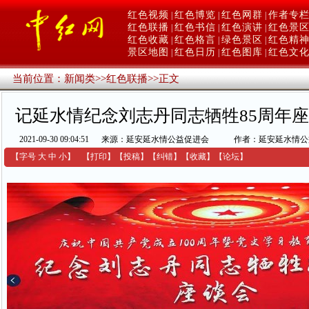
红色视频
红色博览
红色网群
作者专
|
|
|
红色联播
红色书信
红色演讲
红色景
|
|
|
红色收藏
红色格言
绿色景区
红色精
|
|
|
景区地图
红色日历
红色图库
红色文
|
|
|
当前位置：
新闻类
>>
红色联播
>>
正文
记延水情纪念刘志丹同志牺牲85周年
2021-09-30 09:04:51
来源：延安延水情公益促进会
作者：延安延水情公
【字号
大
中
小
】
【
打印
】
【
投稿
】
【
纠错
】
【收藏】
【
论坛
】