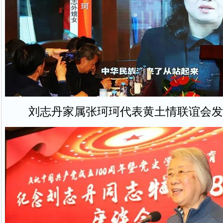
刘志丹家属张珂珂代表黄土情联谊会发