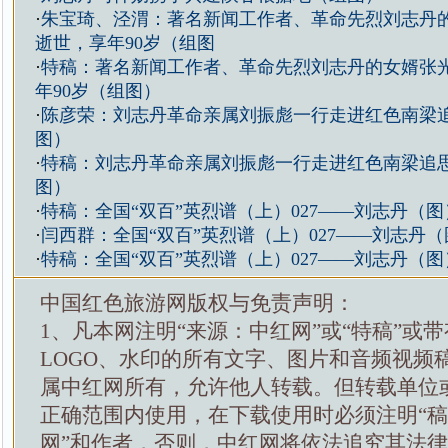
·
朱宝琦、泾渭：著名新闻工作者、革命先烈刘志丹
逝世，享年90岁（组图
·
特稿：著名新闻工作者、革命先烈刘志丹的女婿张
年90岁（组图）
·
陈彦荣：刘志丹革命亲属刘振彪一行走进红色南梁
图）
·
特稿：刘志丹革命亲属刘振彪一行走进红色南梁追
图）
·
特稿：全国“双百”英烈谱（上）027——刘志丹（图
·
闫西群：全国“双百”英烈谱（上）027——刘志丹（
·
特稿：全国“双百”英烈谱（上）027——刘志丹（图
中国红色旅游网版权与免责声明：
1、凡本网注明“来源：中红网”或“特稿”或
LOGO、水印的所有文字、图片和音频视频
属中红网所有，允许他人转载。但转载单位
正确范围内使用，在下载使用时必须注明“
网”和作者，否则，中红网将依法追究其法