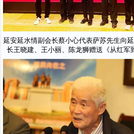
延安延水情副会长蔡小心代表萨苏先生向延
长王晓建、王小丽、陈龙狮赠送《从红军