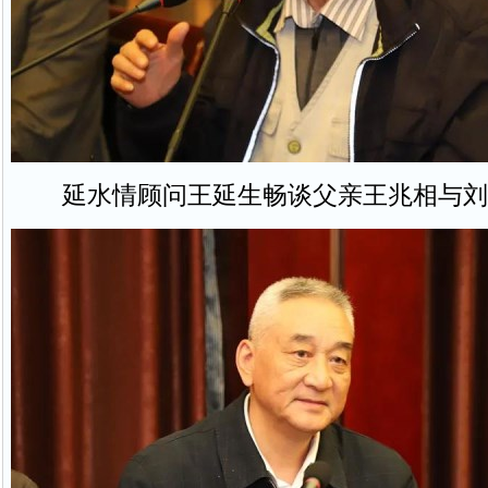
延水情顾问王延生畅谈父亲王兆相与刘