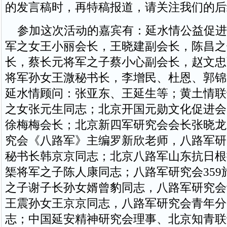
的发言稿时，再特稿报道，请关注我们的后
参加这次活动的嘉宾有：延水情公益促进
军之女王小丽会长，王晓建副会长，陈昌之
长，蔡长元将军之子蔡小心副会长，赵文忠
将军孙女王溦秘书长，李增民、杜恩、郭锦
延水情顾问：张亚东、王延生等；黄土情联
之女张元生同志；北京开国元勋文化促进会
徐梅梅会长；北京新四军研究会会长张晓龙
究会《八路军》主编罗新欣老师，八路军研
秘书长韩京京同志；北京八路军山东抗日根
榘将军之子陈人康同志；八路军研究会359
之子谢子长孙女婿曾豹同志，八路军研究会
王震孙女王京京同志，八路军研究会青年分
志；中国延安精神研究会理事、北京知青联