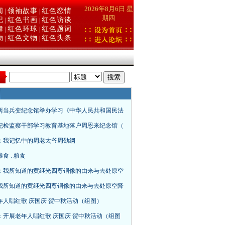
2026年8月6日 星
闻
领袖故事
红色恋情
|
|
期四
记
红色书画
红色访谈
|
|
舞
红色环球
红色题词
|
|
物
红色文物
红色头条
|
|
：
两当兵变纪念馆举办学习《中华人民共和国民法
纪检监察干部学习教育基地落户周恩来纪念馆（
：我记忆中的周老太爷周劭纲
食 . 粮食
：我所知道的黄继光四尊铜像的由来与去处原空
我所知道的黄继光四尊铜像的由来与去处原空降
年人唱红歌 庆国庆 贺中秋活动（组图）
：开展老年人唱红歌 庆国庆 贺中秋活动（组图