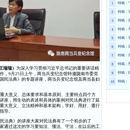
特稿：
特稿：
特稿：
特稿：
特稿：
特稿：
特稿：
特稿：
（王瑞瑞）
为深入学习贯彻习近平总书记的重要讲话精
特稿：
作，9月25日上午，两当兵变纪念馆特邀陇南市委党
国民法典》的专题讲座，两当兵变纪念馆及两当县妇
特稿：
重大意义、总体要求和基本原则、主要特点四个方
讲座，用生动的表述和具体的案例对民法典进行了延
重大意义、立法精神和基本架构，学好、用好、遵行
指导。
民法典》的讲座大家对民法典有了一个初步的了
家通过这次的学习要知法、懂法、守法，在以后的工