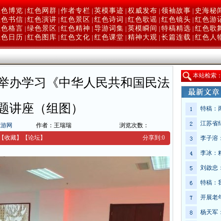
红色博览
红色网群
作者专栏
英模事迹
权威发布
领袖故事
史海秘
|
|
|
|
|
|
红色书信
红色演讲
红色景区
红色诗词
红色歌谣
红色镜头
红色游
|
|
|
|
|
|
红色格言
绿色景区
红色精神
导游词集
英模瞬间
特稿精选
红色歌
|
|
|
|
|
|
红色日历
红色图库
红色文化
红色课堂
精神大观
长篇连载
红色人
|
|
|
|
|
|
本
站检索
举办学习《中华人民共和国民法
题讲座（组图）
特稿：
江苏省
旅游网
作者：王瑞瑞
浏览次数：
【收藏】
【
论坛
】
分享到:
0
李子溶
李冰：粮
刘啟忠
特稿：
开展老
杨天军