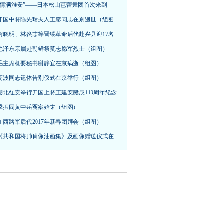
“情满淮安”——日本松山芭蕾舞团首次来到
开国中将陈先瑞夫人王彦同志在京逝世（组图
贺晓明、林炎志等晋绥革命后代赴兴县迎17名
毛泽东亲属赴朝鲜祭奠志愿军烈士（组图）
毛主席机要秘书谢静宜在京病逝（组图）
高波同志遗体告别仪式在京举行（组图）
湖北红安举行开国上将王建安诞辰110周年纪念
季振同黄中岳冤案始末（组图）
红西路军后代2017年新春团拜会（组图）
《共和国将帅肖像油画集》及画像赠送仪式在