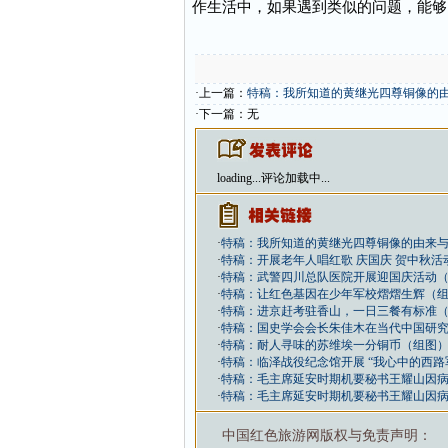
作生活中，如果遇到类似的问题，能够
·上一篇：
特稿：我所知道的黄继光四尊铜像的由
·下一篇：无
loading...
评论加载中...
·
特稿：我所知道的黄继光四尊铜像的由来与去
·
特稿：开展老年人唱红歌 庆国庆 贺中秋活
·
特稿：武警四川总队医院开展迎国庆活动
·
特稿：让红色基因在少年军校熠熠生辉（
·
特稿：进京赶考驻香山，一日三餐有标准
·
特稿：国史学会会长朱佳木在当代中国研究
·
特稿：耐人寻味的苏维埃一分铜币（组图
·
特稿：临泽战役纪念馆开展 “我心中的西路
·
特稿：毛主席延安时期机要秘书王耀山因病
·
特稿：毛主席延安时期机要秘书王耀山因病
中国红色旅游网版权与免责声明：