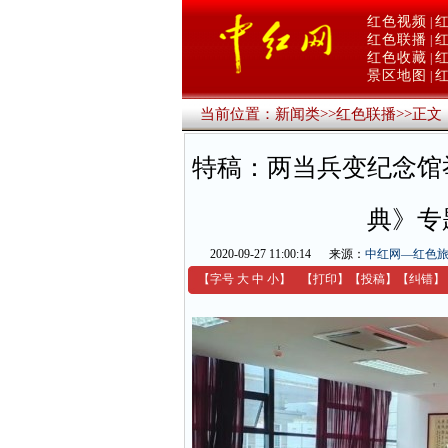
红色视频
|
红色联播
|
红色收藏
|
景区地图
|
当前位置：
新闻类
>>
红色联播
>>
正文
特稿：两当兵变纪念馆
典》专
2020-09-27 11:00:14
来源：
中红网—红色
【字号
大
中
小
】
【
打印
】
【
投稿
】
【
纠错
】