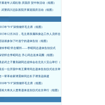
开展老年人唱红歌 庆国庆 贺中秋活动（组图）
：武警四川总队医院开展迎国庆活动（组图）
015年“9·9”深情缅怀毛主席（组图）
015年12月26日，毛主席亲属和身边工作人员怀念
图说谁参加了叶选宁的遗体告别（组图）
痛悼李昭 怀念耀邦——李昭同志遗体告别仪式
深切怀念李昭同志 齐心同志送来花圈（组图）
董必武之子董良翮同志追悼会在北京八宝山举行（
最后一位开国中将王秉璋同志遗体告别仪式在京举
老一辈革命家谭震林同志长子谭淮远病逝
016年“9·9”深情缅怀毛主席（组图）
粟裕大将夫人楚青遗体送别仪式在京举行（组图）