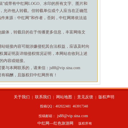
特稿”或带有中红网LOGO、水印的所有文字、图片和
，允许他人转载。但转载单位或个人应当在正确范
稿件来源：中红网”和作者，否则，中红网将依法追
他媒体，转载目的在于传播更多信息，丰富网络文
网站链接内容可能涉嫌侵犯其合法权益，应该及时向
权属证明及详细侵权情况证明，本网站在收到上述
的内容或链接。
网联系的，请来信：js88@vip.sina.com
没有稿酬，且版权归中红网所有！
关于我们
联系我们
网站地图
意见反馈
版权声明
|
|
|
|
投稿QQ：402022481
463917348
js88@vip.sina.com
投稿邮箱：
中红网—红色旅游网
版权所有