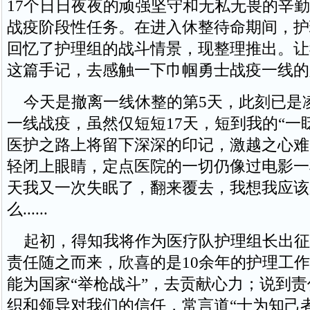
17个日日夜夜的顽强坚守和无私无畏的辛
战疫阶段性任务。在进入休整待命期间，护
回忆了护理组的战斗情景，现整理推出。让
这篇手记，去感触一下巾帼勇士战疫一线的
今天是撤离一线休整的第5天，此刻已是凌
一线战疫，虽然仅短短17天，短到我的“一
医护之路上将留下深深的印记，激越之心难
轻闭上眼睛，定点医院的一切仍像过电影一
天我又一次失眠了，翻来覆去，我想我应该
么......
起初，得知我将作为医疗队护理组长出征
责任随之而来，欣喜的是10余年的护理工
能为国家“举枪战斗”，去贡献心力；说到
织和领导对我们的信任，常言道“士为知己