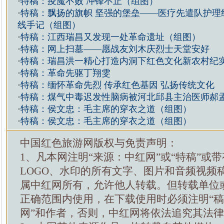
·
特稿：疫魔不败 冲锋不止（组图）
·
特稿：飘扬的旗帜 坚强的堡垒——医疗先遣队护理组
线手记（组图）
·
特稿：江西瑞昌又发现一处革命遗址（组图）
·
特稿：网上扫墓——愿战友刘木庆烈士天堂安好
·
特稿：瑞昌洪一精心打造内洞下红色文化新农村纪
·
特稿：革命先驱丁翔雯
·
特稿：缅怀革命先烈 传承红色基因 弘扬传统文化
·
特稿：煤气中毒迟发性脑病被河北邱县主治医师郝
·
特稿：侯文忠：毛主席的穿衣之道（组图）
·
特稿：侯文忠：毛主席的穿衣之道（组图）
中国红色旅游网版权与免责声明：
1、凡本网注明“来源：中红网”或“特稿”或
LOGO、水印的所有文字、图片和音频视频
属中红网所有，允许他人转载。但转载单位
正确范围内使用，在下载使用时必须注明“
网”和作者，否则，中红网将依法追究其法