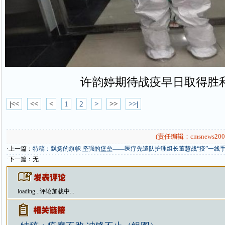
许韵婷期待战疫早日取得胜
|<<
<<
<
1
2
>
>>
>>|
(责任编辑：cmsnews200
·上一篇：
特稿：飘扬的旗帜 坚强的堡垒——医疗先遣队护理组长董慧战“疫”一线
·下一篇：无
loading...
评论加载中...