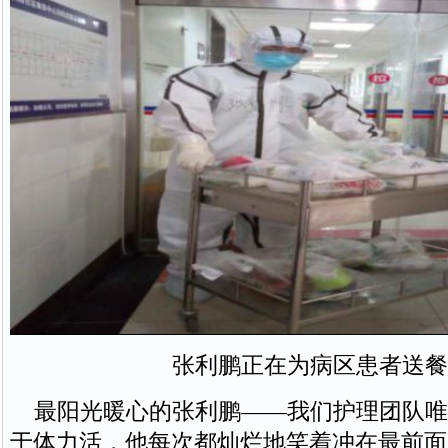
张利鹏正在为病区患者送餐
最阳光暖心的张利鹏——我们护理团队唯
于体力活，他每次都灿烂地笑着冲在最前面