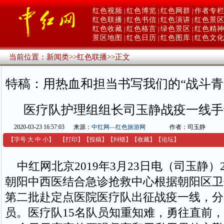
红色视频
红色博览
红色网群
作者专
|
|
|
红色联播
红色书信
红色演讲
红色景
|
|
|
红色收藏
红色格言
绿色景区
红色精
|
|
|
景区地图
红色日历
红色图库
红色文
|
|
|
当前位置：
新闻类
>>
红色联播
>>
正文
特稿：用热血和担当书写我们的“战斗青
医疗队护理组组长司玉静战疫一线手
2020-03-23 16:57:03
来源：
中红网—红色旅游网
作者：司玉静
【字号
大
中
小
】
【
打印
】
【
投稿
】
【
纠错
】
【收藏】
【
论坛
】
中红网北京2019年3月23日电（司玉静）
朝阳中西医结合急诊抢救中心根据朝阳区卫
第二批赴定点医院医疗队出征战疫一线，分
员。医疗队15名队员知重知难，勇往直前