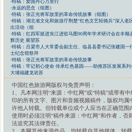
·
特稿：爱国丹心万里行
·
永远的思念（组图）
·
特稿：张正光将军故里的革命传统故事（组图）
·
特稿：湖北省文化和旅游厅荆楚“红色文艺轻骑兵”深入老
出活动（组
·
特稿：红四军挺进东江进驻马图90周年学术研讨会在丰顺
辉历史 展望苏
·
特稿：吕梁市人大常委会副主任、临县县委书记张建国一
士纪念馆祭拜
·
特稿：张正光将军故里的革命传统故事
·
特稿：牢记初心使命 传承红色基因——助推苏区发展系列
大埔福建龙岩苏
中国红色旅游网版权与免责声明：
1、凡本网注明“来源：中红网”或“特稿”或带有中
印的所有文字、图片和音频视频稿件，版权均属
许他人转载。但转载单位或个人应当在正确范围
使用时必须注明“稿件来源：中红网”和作者，否
法追究其法律责任。
2、本网其他来源作品，均转载自其他媒体，转