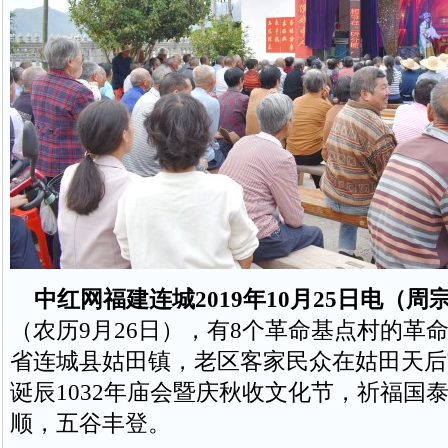
中红网福建连城2019年10月25日电（周
（农历9月26日），有8个革命基点村的革
省连城县姑田镇，老区客家民众在姑田天后
诞辰1032年庙会暨庆秋收文化节，祈福国
顺，五谷丰登。