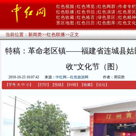
红色视频
红色博览
红色网群
作者专
|
|
|
红色联播
红色书信
红色演讲
红色景
|
|
|
红色收藏
红色格言
绿色景区
红色精
|
|
|
景区地图
红色日历
红色图库
红色文
|
|
|
当前位置：
新闻类
>>
红色联播
>>
正文
特稿：革命老区镇——福建省连城县姑
收”文化节（图）
2019-10-25 16:07:42
来源：
中红网—红色旅游网
作者：周宗胜
【字号
大
中
小
】
【
打印
】
【
投稿
】
【
纠错
】
【收藏】
【
论坛
】