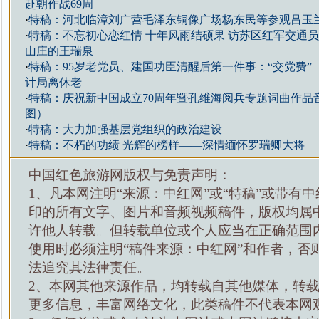
赴朝作战69周
·
特稿：河北临漳刘广营毛泽东铜像广场杨东民等参观吕玉
·
特稿：不忘初心恋红情 十年风雨结硕果 访苏区红军交通
山庄的王瑞泉
·
特稿：95岁老党员、建国功臣清醒后第一件事：“交党费”
计局离休老
·
特稿：庆祝新中国成立70周年暨孔维海阅兵专题词曲作品
图）
·
特稿：大力加强基层党组织的政治建设
·
特稿：不朽的功绩 光辉的榜样——深情缅怀罗瑞卿大将
中国红色旅游网版权与免责声明：
1、凡本网注明“来源：中红网”或“特稿”或带有中
印的所有文字、图片和音频视频稿件，版权均属
许他人转载。但转载单位或个人应当在正确范围
使用时必须注明“稿件来源：中红网”和作者，否
法追究其法律责任。
2、本网其他来源作品，均转载自其他媒体，转
更多信息，丰富网络文化，此类稿件不代表本网