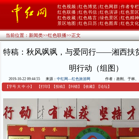
红色视频
红色博览
红色网群
作者专
|
|
|
红色联播
红色书信
红色演讲
红色景
|
|
|
红色收藏
红色格言
绿色景区
红色精
|
|
|
景区地图
红色日历
红色图库
红色文
|
|
|
当前位置：
新闻类
>>
红色联播
>>
正文
特稿：秋风飒飒，与爱同行——湘西扶
明行动（组图）
2019-10-22 09:44:55
来源：
中红网—红色旅游网
作者：政刚、于林、
【字号
大
中
小
】
【
打印
】
【
投稿
】
【
纠错
】
【收藏】
【
论坛
】