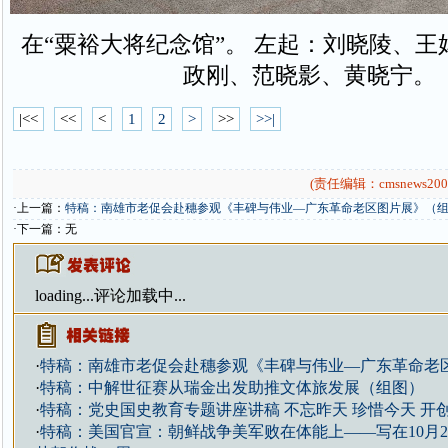
在“粟裕大将纪念馆”。 左起：刘晓陵、
政刚、范晓影、黄晓宁。
|<<
<<
<
1
2
>
>>
>>|
(责任编辑：cmsnews200
·上一篇：
特稿：南雄市老促会赴穗参观《丰碑与伟业—广东革命老区图片展》（
·下一篇：无
loading...
评论加载中...
·
特稿：南雄市老促会赴穗参观《丰碑与伟业—广东革命老
·
特稿：中解世征赛从瑞金出发助推文体旅发展（组图）
·
特稿：党史国史教育专题讲座讲稿 不忘昨天 珍惜今天 开
·
特稿：美国官宣：朝鲜战争美军败在体能上——写在10月2