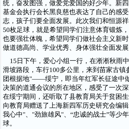
统，奋发图强，做爱党爱国的好少年。新四
基金会执行会长黑良慈也表达了自己的感受
志，孩子们要全面发展。此次我们和恒源祥
50枚足球，就是希望同学们注意体育锻炼
也要强壮体魄，希望同学们做社会主义新时
做道德高尚、学业优秀、身体强壮全面发展
15日下午，爱心小组一行，在淅淅秋雨中
滑坡路段，车行100多公里，来到苗家古镇
团根据地"——绥宁，即当年红军长征途中做
决策的道通会议的所在地区，感受了一次深
在绥宁期间，还听取了县教育局关于贫困生
向教育局赠送了上海新四军历史研究会编辑
我心中"、"劲旅雄风"、“忠诚的战士”等少年
球。