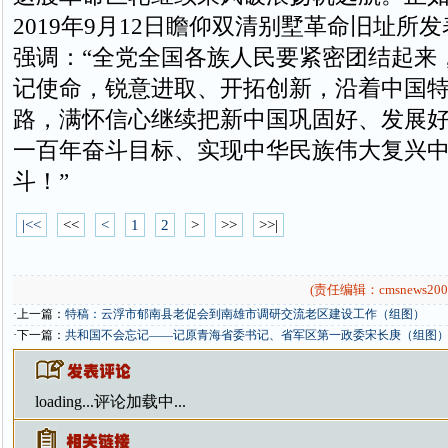
2019年9月12日瞻仰双清别墅革命旧址所
强调：“全党全国各族人民要紧密团结起来
记使命，锐意进取、开拓创新，沿着中国
路，满怀信心继续把新中国巩固好、发展
一百年奋斗目标、实现中华民族伟大复兴
斗！”
|<<
<<
<
1
2
>
>>
>>|
(责任编辑：cmsnews200
·上一篇：
特稿：云浮市郁南县老促会到南雄市调研交流老区建设工作（组图）
·下一篇：
共和国不会忘记——记原青海省委书记、省军区第一政委宋长庚（组图
loading...
评论加载中...