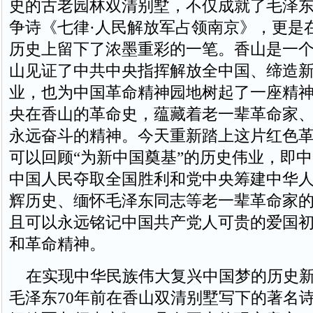
史的古老园林双清别墅，不仅成就了毛泽
争诗《七律·人民解放军占领南京》，更是
历史上留下了浓墨重彩的一笔。香山是一
山见证了中共中央指挥解放全中国、缔造
业，也为中国革命精神园地树起了一座精
央在香山的革命史，蕴藏着老一辈革命家
永远奋斗的精神。今天重新踏上这片红色
可以回顾“为新中国奠基”的历史伟业，即
中国人民夺取全国胜利和党中央筹建中华
辉历史、缅怀毛泽东同志等老一辈革命家
且可以永远铭记中国共产党人可贵的爱国
和革命精神。
在实现中华民族伟大复兴中国梦的历史新
毛泽东70年前在香山双清别墅写下的著名诗