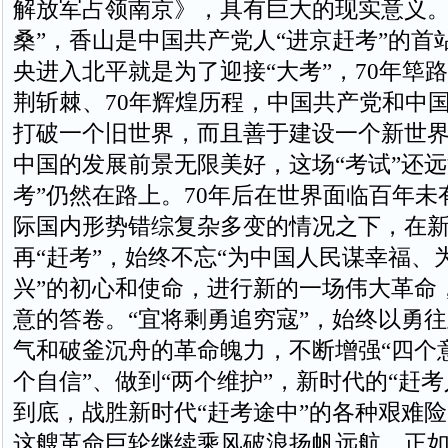
解放军占领南京》，具有巨大的现实意义。
桑”，香山是中国共产党人“进京赶考”的首
央进入北平就是为了迎接“大考”，70年筚路
荆斩棘、70年辉煌历程，中国共产党和中
打破一个旧世界，而且善于建设一个新世
中国的发展前景无限美好，这场“考试”还远
考”仍然在路上。70年后在世界面临百年未
际国内形势错综复杂多变的情况之下，在
再“赶考”，始终不忘“为中国人民谋幸福、
兴”的初心和使命，进行新的一场伟大革命
意的答卷。“宜将剩勇追穷寇”，始终以勇
气和破釜沉舟的革命魄力，不断增强“四个意
个自信”、做到“两个维护”，新时代的“赶考
到底，战胜新时代“赶考途中”的各种艰难
这艘革命巨轮继续乘风破浪扬帆远航。正