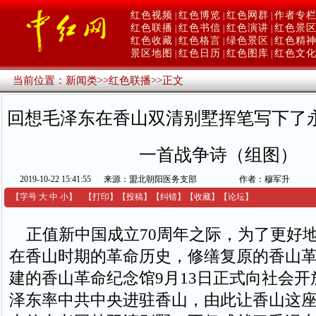
红色视频
红色博览
红色网群
作者专
|
|
|
红色联播
红色书信
红色演讲
红色景
|
|
|
红色收藏
红色格言
绿色景区
红色精
|
|
|
景区地图
红色日历
红色图库
红色文
|
|
|
当前位置：
新闻类
>>
红色联播
>>
正文
回想毛泽东在香山双清别墅挥笔写下了
一首战争诗（组图）
2019-10-22 15:41:55
来源：盟北朝阳医务支部
作者：穆军升
【字号
大
中
小
】
【
打印
】
【
投稿
】
【
纠错
】
【收藏】
【
论坛
】
正值新中国成立70周年之际，为了更好
在香山时期的革命历史，修缮复原的香山
建的香山革命纪念馆9月13日正式向社会开
泽东率中共中央进驻香山，由此让香山这座