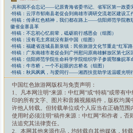
·
共和国不会忘记——记原青海省委书记、省军区第一政委
·
特稿：云浮市郁南县老促会到南雄市调研交流老区建设工
·
特稿：传承红色精神，我们都在路上——信阳师范学院教
徽省金寨县革
·
特稿：不忘初心忆前辈，砥砺前行感恩会（组图）
·
特稿：没有毛主席就没有新中国（组图）
·
特稿：福建省连城县新泉镇：民俗旅游文化节重走“红军路
·
特稿：广东南雄市老促会到广州慰问原南雄解放区第七区
·
特稿：信阳师范学院生命科学学院组织学子参观鄂豫皖革
·
特稿：牛市桥，一个不起眼的古桥名（组图）
·
特稿：秋风飒飒，与爱同行——湘西扶贫助学送温暖光明
中国红色旅游网版权与免责声明：
1、凡本网注明“来源：中红网”或“特稿”或带有中
印的所有文字、图片和音频视频稿件，版权均属
许他人转载。但转载单位或个人应当在正确范围
使用时必须注明“稿件来源：中红网”和作者，否
法追究其法律责任。
2、本网其他来源作品，均转载自其他媒体，转