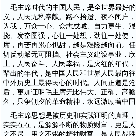
毛主席时代的中国人民，是全世界最好的
义，人民无私奉献。路不拾遗、夜不闭户，
为我，万众一心、众志成城、自力更生、艰
挠、发奋图强，心往一处想，劲往一处使，
席，再苦再累心也甜，越是艰险越向前。任
切反动派无可阻挡。社会主义建设事业，欣
上，人民奋斗、人民幸福，是火红的年代，
辈出的年代，是中国人民和世界人民最向往
中外历史上最得民心的时代。人间正道是沧
后，更加证明毛主席无比伟大、正确、高瞻
久，只争朝夕的革命精神，永远激励着中国
毛主席思想是被历史和实践证明的真理，
实实在在，是源源不断的物质财富，更是人
之不尽、用之不竭的精神财富，是人民战胜