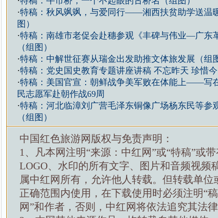
·
特稿：牛市桥，一个不起眼的古桥名（组图）
·
特稿：秋风飒飒，与爱同行——湘西扶贫助学送温
图）
·
特稿：南雄市老促会赴穗参观《丰碑与伟业—广东
（组图）
·
特稿：中解世征赛从瑞金出发助推文体旅发展（组
·
特稿：党史国史教育专题讲座讲稿 不忘昨天 珍惜今
·
特稿：美国官宣：朝鲜战争美军败在体能上——写在1
民志愿军赴朝作战69周
·
特稿：河北临漳刘广营毛泽东铜像广场杨东民等参
（组图）
中国红色旅游网版权与免责声明：
1、凡本网注明“来源：中红网”或“特稿”或
LOGO、水印的所有文字、图片和音频视频
属中红网所有，允许他人转载。但转载单位
正确范围内使用，在下载使用时必须注明“
网”和作者，否则，中红网将依法追究其法