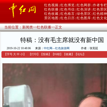
红色视频
红色博览
红色网群
作者专
|
|
|
红色联播
红色书信
红色演讲
红色景
|
|
|
红色收藏
红色格言
绿色景区
红色精
|
|
|
景区地图
红色日历
红色图库
红色文
|
|
|
当前位置：
新闻类
>>
红色联播
>>
正文
特稿：没有毛主席就没有新中国
2019-10-22 10:48:06
来源：
中红网—红色旅游网
作者：张宪廷
【字号
大
中
小
】
【
打印
】
【
投稿
】
【
纠错
】
【收藏】
【
论坛
】