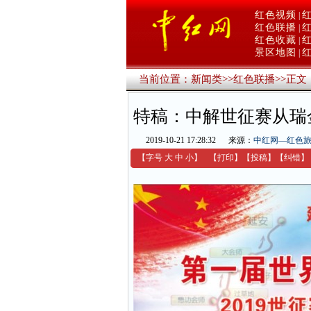
红色视频
|
红色联播
|
红色收藏
|
景区地图
|
当前位置：
新闻类
>>
红色联播
>>
正文
特稿：中解世征赛从瑞
2019-10-21 17:28:32
来源：
中红网—红色
【字号
大
中
小
】
【
打印
】
【
投稿
】
【
纠错
】