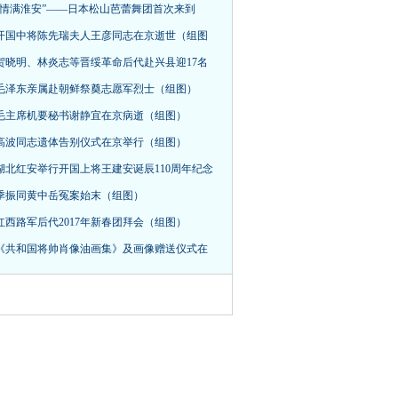
“情满淮安”——日本松山芭蕾舞团首次来到
开国中将陈先瑞夫人王彦同志在京逝世（组图
贺晓明、林炎志等晋绥革命后代赴兴县迎17名
毛泽东亲属赴朝鲜祭奠志愿军烈士（组图）
毛主席机要秘书谢静宜在京病逝（组图）
高波同志遗体告别仪式在京举行（组图）
湖北红安举行开国上将王建安诞辰110周年纪念
季振同黄中岳冤案始末（组图）
红西路军后代2017年新春团拜会（组图）
《共和国将帅肖像油画集》及画像赠送仪式在