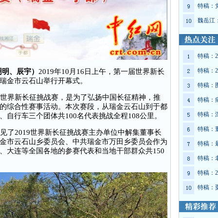
特稿：
魏岳江
特稿：2
特稿：2
魏明明、辰宇）
2019年10月16日上午，第一届世界新长
瑞金市云石山举行开幕式。
特稿：
世界新长征挑战赛，是为了弘扬中国长征精神，推
特稿：
的综合性赛事活动。本次赛段，从瑞金云石山到于都
特稿：
自行车三个团体共100名代表挑战全程108公里。
特稿：
了2019世界新长征挑战赛主办单位中解集董事长
金市云石山乡委员会、中共瑞金市万田乡委员会作为
特稿：
、大连等全国各地的参赛代表和当地干部群众共150
特稿：
特稿：2
特稿：