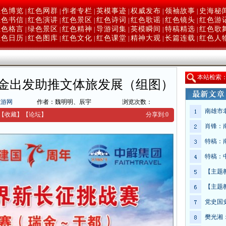
红色博览
红色网群
作者专栏
英模事迹
权威发布
领袖故事
史海秘
|
|
|
|
|
|
红色书信
红色演讲
红色景区
红色诗词
红色歌谣
红色镜头
红色游
|
|
|
|
|
|
红色格言
绿色景区
红色精神
导游词集
英模瞬间
特稿精选
红色歌
|
|
|
|
|
|
红色日历
红色图库
红色文化
红色课堂
精神大观
长篇连载
红色人
|
|
|
|
|
|
本
站检索
金出发助推文体旅发展（组图）
旅游网
作者：魏明明、辰宇
浏览次数：
南雄市
【收藏】
【
论坛
】
分享到:
0
肖锋：
特稿：
特稿：
【主题
【主题
党史国
樊光湘