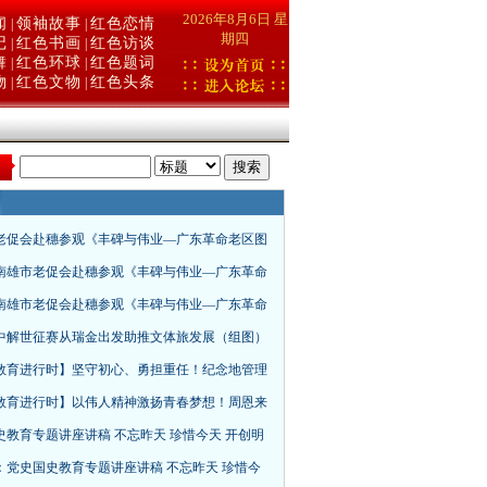
2026年8月6日 星
闻
领袖故事
红色恋情
|
|
期四
记
红色书画
红色访谈
|
|
舞
红色环球
红色题词
|
|
物
红色文物
红色头条
|
|
：
老促会赴穗参观《丰碑与伟业—广东革命老区图
南雄市老促会赴穗参观《丰碑与伟业—广东革命
南雄市老促会赴穗参观《丰碑与伟业—广东革命
中解世征赛从瑞金出发助推文体旅发展（组图）
教育进行时】坚守初心、勇担重任！纪念地管理
教育进行时】以伟人精神激扬青春梦想！周恩来
史教育专题讲座讲稿 不忘昨天 珍惜今天 开创明
：党史国史教育专题讲座讲稿 不忘昨天 珍惜今