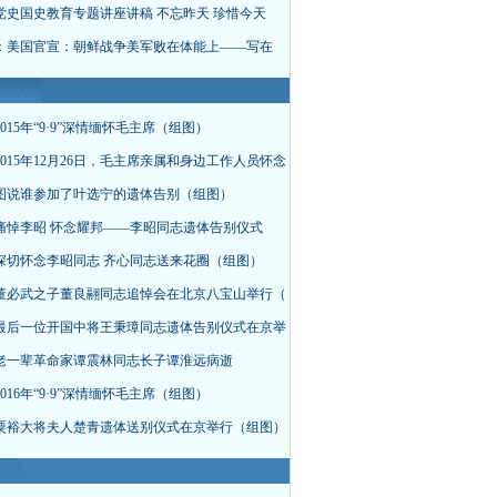
党史国史教育专题讲座讲稿 不忘昨天 珍惜今天
：美国官宣：朝鲜战争美军败在体能上——写在
015年“9·9”深情缅怀毛主席（组图）
015年12月26日，毛主席亲属和身边工作人员怀念
图说谁参加了叶选宁的遗体告别（组图）
痛悼李昭 怀念耀邦——李昭同志遗体告别仪式
深切怀念李昭同志 齐心同志送来花圈（组图）
董必武之子董良翮同志追悼会在北京八宝山举行（
最后一位开国中将王秉璋同志遗体告别仪式在京举
老一辈革命家谭震林同志长子谭淮远病逝
016年“9·9”深情缅怀毛主席（组图）
粟裕大将夫人楚青遗体送别仪式在京举行（组图）