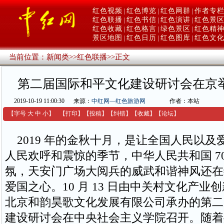
红色视频
红色博览
红色网群
作者专
|
|
|
红色联播
红色书信
红色演讲
红色景
|
|
|
红色收藏
红色格言
绿色景区
红色精
|
|
|
景区地图
红色日历
红色图库
红色文
|
|
|
当前位置：
新闻类
>>
红色联播
>>
正文
第二届国际和平文化建设研讨会在京
2019-10-19 11:00:30
来源：
中红网—红色旅游网
作者：本站
【字号
大
中
小
】
【
打印
】
【
投稿
】
【
纠错
】
【收藏】
【
论坛
】
2019 年的金秋十月，是让全国人民以及
人民欢呼和震惊的季节，中华人民共和国 7
氛，天安门广场大阅兵的威武和谐神风还在
爱国之心。10 月 13 日由中关村文化产业
北京和韵昊歌文化发展有限公司承办的第二
建设研讨会在中央社会主义学院召开。随着共