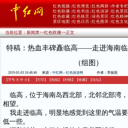
红色视频
红色博览
红色网群
作者专
|
|
|
红色联播
红色书信
红色演讲
红色景
|
|
|
红色收藏
红色格言
绿色景区
红色精
|
|
|
景区地图
红色日历
红色图库
红色文
|
|
|
当前位置：
新闻类
>>
红色联播
>>
正文
特稿：热血丰碑矗临高——走进海南临
（组图）
2019-01-03 16:48:46
来源：
中红网—红色旅游网
作者：李振国
【字号
大
中
小
】
【
打印
】
【
投稿
】
【
纠错
】
【收藏】
【
论坛
】
临高，位于海南岛西北部，北邻北部湾，
相望。
我走进临高，明显地感觉到这里的气温要
低一些。