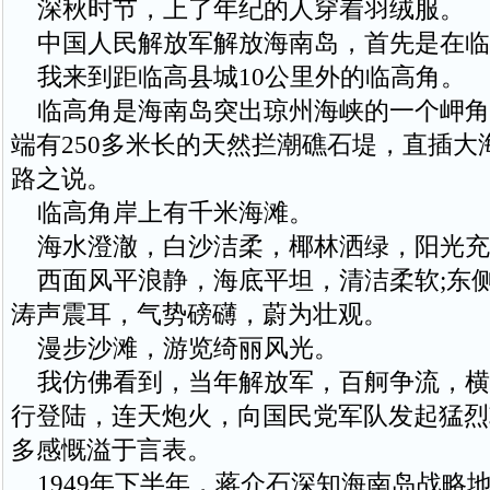
深秋时节，上了年纪的人穿着羽绒服。
中国人民解放军解放海南岛，首先是在临
我来到距临高县城10公里外的临高角。
临高角是海南岛突出琼州海峡的一个岬角
端有250多米长的天然拦潮礁石堤，直插大
路之说。
临高角岸上有千米海滩。
海水澄澈，白沙洁柔，椰林洒绿，阳光充
西面风平浪静，海底平坦，清洁柔软;东
涛声震耳，气势磅礴，蔚为壮观。
漫步沙滩，游览绮丽风光。
我仿佛看到，当年解放军，百舸争流，横
行登陆，连天炮火，向国民党军队发起猛烈
多感慨溢于言表。
1949年下半年，蒋介石深知海南岛战略