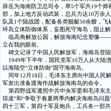
薛岳为海南防卫总司令，率5个军共19个师
部，加上地方反动武装，总兵力达10万余人
队及1个陆战团，配备各类舰艇50余艘，飞
环岛立体防御体系，妄图死守海岛，阻止解
临高角解放公园，解放海南纪念塑像——
立在我的眼前。
碑文记录了中国人民解放军，海南岛登陆
1949年下半年，国民党军10万人从大陆
以海陆空“立体防御”固守海南岛。
同年12月18日，毛泽东主席向中国人民
军发出准备渡海作战解放海南岛的命令。
第四野战军遵照中共中央军委和毛泽东主
琼崖”和“争取于春夏两季内解决海南岛问题
四十三军，第四十军及炮兵，工兵各一部共