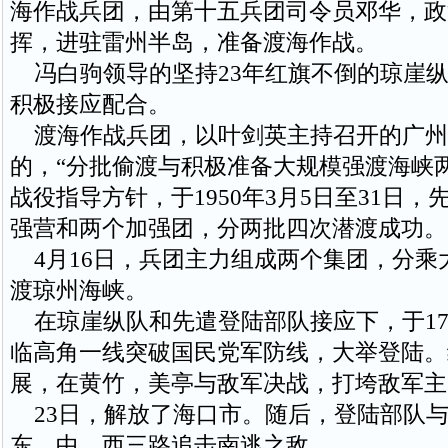
海作战兵团，由第十五兵团司令员邓华，政
挥，进驻雷州半岛，准备渡海作战。
冯白驹领导的坚持23年红旗不倒的琼崖纵
积极接应配合。
渡海作战兵团，以叶剑英主持召开的广州
的，“分批偷渡与积极准备大规模强渡海峡
战役指导方针，于1950年3月5日至31日
强营和两个加强团，分两批四次潜渡成功。
4月16日，兵团主力组成两个集团，分乘
渡琼州海峡。
在琼崖纵队和先遣登陆部队接应下，于17
临高角一线突破国民党军防线，大举登陆。
展，在黄竹，美亭与敌军决战，打垮敌军主
23日，解放了海口市。随后，登陆部队
东、中、西三路追击南逃之敌。