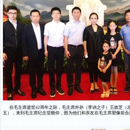
在毛主席逝世42周年之际，毛主席外孙（李讷之子）王效芝（
五），来到毛主席纪念堂瞻仰，图为他们和亲友在毛主席塑像前合