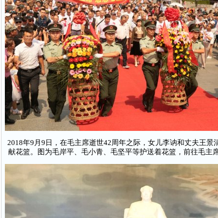
2018年9月9日，在毛主席逝世42周年之际，女儿李讷和丈夫王
献花篮。图为毛岸平、毛小青、毛坚平等护送着花篮，前往毛主