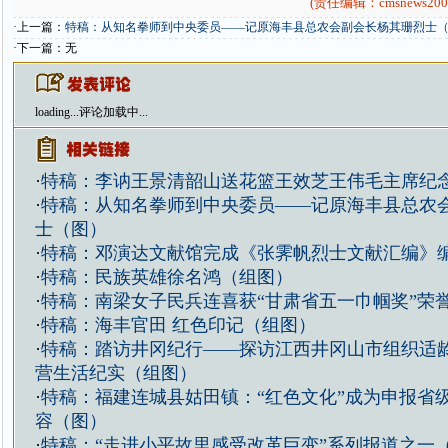
(责任编辑：cmsnews200
·上一篇：
特稿：从知名拳师到中央委员——记原海丰县总农会副会长杨其珊烈士
·下一篇：无
loading...
评论加载中...
·
特稿：李讷王景清韶山送花篮王效芝王伟毛主席纪
·
特稿：从知名拳师到中央委员——记原海丰县总农
士（图）
·
特稿：邓演达文献馆完成《张霁帆烈士文献汇编》
·
特稿：民族英雄徐名鸿（组图）
·
特稿：南梁女子民兵连喜获“甘肃省五一巾帼奖”荣
·
特稿：海丰官田 红色印记（组图）
·
特稿：踏访井冈纪行——探访江西井冈山市组织适
营生活纪实（组图）
·
特稿：福建连城县姑田镇：“红色文化”成为申报省
容（图）
·
特稿：“走进小平故里感受改革巨变”系列报道之一