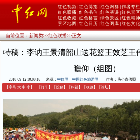
红色视频
红色博览
红色网群
作者专
|
|
|
红色联播
红色书信
红色演讲
红色景
|
|
|
红色收藏
红色格言
绿色景区
红色精
|
|
|
景区地图
红色日历
红色图库
红色文
|
|
|
当前位置：
新闻类
>>
红色联播
>>
正文
特稿：李讷王景清韶山送花篮王效芝王
瞻仰（组图）
2018-09-12 10:08:18
来源：
中红网—中国红色旅游网
作者：毛小青供照
【字号
大
中
小
】
【
打印
】
【
投稿
】
【
纠错
】
【收藏】
【
论坛
】