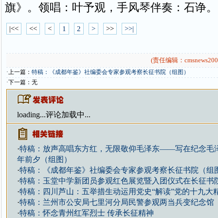
旗》。领唱：叶予观，手风琴伴奏：石诤。
|<<
<<
<
1
2
>
>>
>>|
(责任编辑：cmsnews200
·上一篇：
特稿：《成都年鉴》社编委会专家参观考察长征书院（组图）
·下一篇：无
loading...
评论加载中...
·
特稿：放声高唱东方红，无限敬仰毛泽东——写在纪念毛泽
年前夕（组图）
·
特稿：《成都年鉴》社编委会专家参观考察长征书院（组
·
特稿：玉堂中学新团员参观红色展览暨入团仪式在长征书
·
特稿：四川芦山：五举措生动运用党史“解读”党的十九大
·
特稿：兰州市公安局七里河分局民警参观两当兵变纪念馆
·
特稿：怀念青州红军烈士 传承长征精神