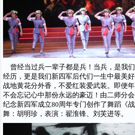
曾经当过兵一辈子都是兵！当兵，是我们
经历，更是我们新四军后代们一生中最美好
战地黄花分外香，不爱红装爱武装。即便年
不会忘记心中那份永远的豪迈！由二师分会
纪念新四军成立80周年专门创作了舞蹈《
舞：胡明珍，表演：翟淮锋、刘芙进等。