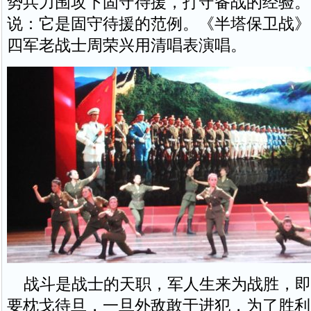
势兵力围攻下固守待援，打守备战的经验。
说：它是固守待援的范例。《半塔保卫战》
四军老战士周荣兴用清唱表演唱。
战斗是战士的天职，军人生来为战胜，即
要枕戈待旦，一旦外敌敢于进犯，为了胜利