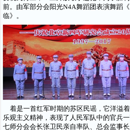
前。由军部分会阳光N4A舞蹈团表演舞蹈
临》。
着是一首红军时期的苏区民谣，它洋溢着
乐观主义精神，表现了人民军队中的官兵一
七师分会会长张卫民亲自率队、总会监事长