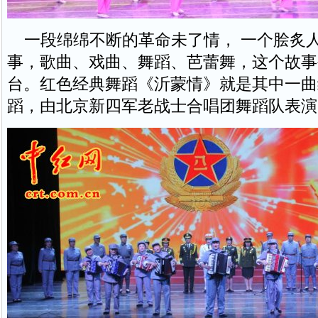
一段绵绵不断的革命未了情， 一个脍炙
事，歌曲、戏曲、舞蹈、芭蕾舞，这个故事
台。红色经典舞蹈《沂蒙情》就是其中一曲
蹈，由北京新四军老战士合唱团舞蹈队表演