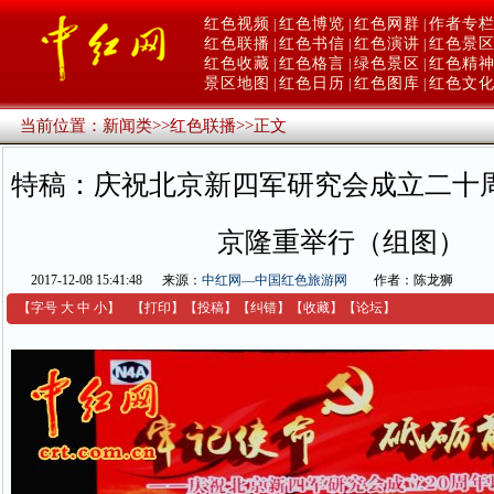
红色视频
红色博览
红色网群
作者专
|
|
|
红色联播
红色书信
红色演讲
红色景
|
|
|
红色收藏
红色格言
绿色景区
红色精
|
|
|
景区地图
红色日历
红色图库
红色文
|
|
|
当前位置：
新闻类
>>
红色联播
>>
正文
特稿：庆祝北京新四军研究会成立二十
京隆重举行（组图）
2017-12-08 15:41:48
来源：
中红网—中国红色旅游网
作者：陈龙狮
【字号
大
中
小
】
【
打印
】
【
投稿
】
【
纠错
】
【收藏】
【
论坛
】