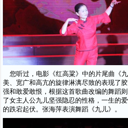
您听过，电影《红高粱》中的片尾曲《九
美、宽广和高亢的旋律淋漓尽致的表现了胶
强和敢爱敢恨，根据这首歌曲改编的舞蹈则
了女主人公九儿坚强隐忍的性格，一生的爱
的跌宕起伏。张海萍表演舞蹈《九儿》。