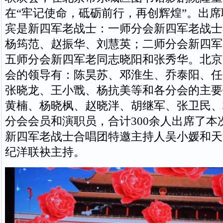
在“牢记使命，砥砺前行，再创辉煌”。出
宾是新四军老战士：一师分会新四军老战士
杨筠范、赵振华、刘慧英；二师分会新四军
五师分会新四军老同志晓阳和张秀华。北京
会的领导有：陈昊苏、邓淮生、乔泰阳、任
张晓龙、王小戬、杨抗美等和各分会的主要
黄楠、杨晓枫、赵晓泮、胡继军、张卫民、
分会会员和演职员，合计300余人出席了本
新四军老战士合唱团特邀主持人吴小媛和天
纪洋联袂主持。