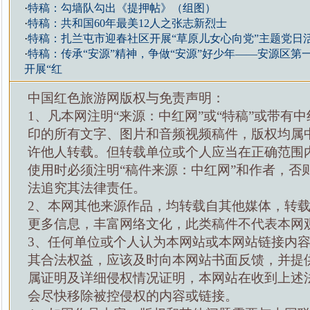
·
特稿：勾墙队勾出《提押帖》（组图）
·
特稿：共和国60年最美12人之张志新烈士
·
特稿：扎兰屯市迎春社区开展“草原儿女心向党”主题党日
·
特稿：传承“安源”精神，争做“安源”好少年——安源区第
开展“红
中国红色旅游网版权与免责声明：
1、凡本网注明“来源：中红网”或“特稿”或带有中
印的所有文字、图片和音频视频稿件，版权均属
许他人转载。但转载单位或个人应当在正确范围
使用时必须注明“稿件来源：中红网”和作者，否
法追究其法律责任。
2、本网其他来源作品，均转载自其他媒体，转
更多信息，丰富网络文化，此类稿件不代表本网
3、任何单位或个人认为本网站或本网站链接内
其合法权益，应该及时向本网站书面反馈，并提
属证明及详细侵权情况证明，本网站在收到上述
会尽快移除被控侵权的内容或链接。