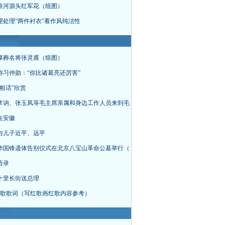
淮河源头红军花（组图）
理处理“两件衬衣”看作风纯洁性
厚葬名将张灵甫（组图）
称习仲勋：“你比诸葛亮还厉害”
粗话”欣赏
李讷、张玉凤等毛主席亲属和身边工作人员来到毛
在安徽
与儿子近平、远平
华国锋遗体告别仪式在北京八宝山革命公墓举行（
语录
十里长街送总理
首红歌歌词（写红歌画红歌内容参考）