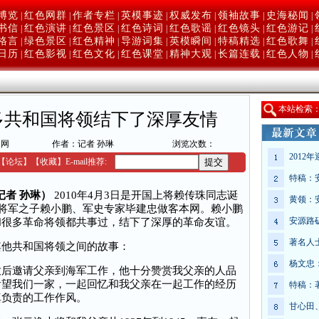
博览
红色网群
作者专栏
英模事迹
权威发布
领袖故事
史海秘闻
|
|
|
|
|
|
|
书信
红色演讲
红色景区
红色诗词
红色歌谣
红色镜头
红色游记
|
|
|
|
|
|
|
格言
绿色景区
红色精神
导游词集
英模瞬间
特稿精选
红色歌舞
|
|
|
|
|
|
|
日历
红色影视
红色文化
红色课堂
精神大观
长篇连载
红色人物
|
|
|
|
|
|
|
本
站检索
多共和国将领结下了深厚友情
闻网
作者：记者 孙琳
浏览次数：
2012
【
论坛
】
【收藏】
E-mail推荐:
特稿：
记者 孙琳）
2010年4月3日是开国上将赖传珠同志诞
黄领：
珠将军之子赖小鹏、军史专家毕建忠做客本网。赖小鹏
安源路
和很多革命将领都共事过，结下了深厚的革命友谊。
著名人
他共和国将领之间的故事：
杨文忠
邀请父亲到海军工作，他十分赞赏我父亲的人品
看望我们一家，一起回忆和我父亲在一起工作的经历
特稿：
真负责的工作作风。
甘心田