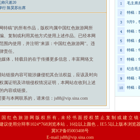
帅只差20
毛主席
举行 陈昊苏出席
特稿：
9月9
游网特稿”的所有作品，版权均属中国红色旅游网所
特稿：
编、复制或利用其他方式使用上述作品。已经本网
特稿：
范围内使用，并注明“来源：中国红色旅游网”。违
特稿：
律责任。
他媒体，转载目的在于传播更多信息，丰富网络文
特稿：
纪念毛
网站链接内容可能涉嫌侵犯其合法权益，应该及时向
特稿：
权属证明及详细侵权情况证明，本网站在收到上述
特稿：
的内容或链接。
网联系的，请来信：js88@vip.sina.com
 国 红 色 旅 游 网 版 权 所 有，未 经 书 面 授 权 禁 止 复 制 或 建 立 镜
建议使用分辩率1024*768浏览本站，16位以上颜色，IE5.5以上版本浏览
冀ICP备05003408号
E-mail:
js88@vip.sina.com