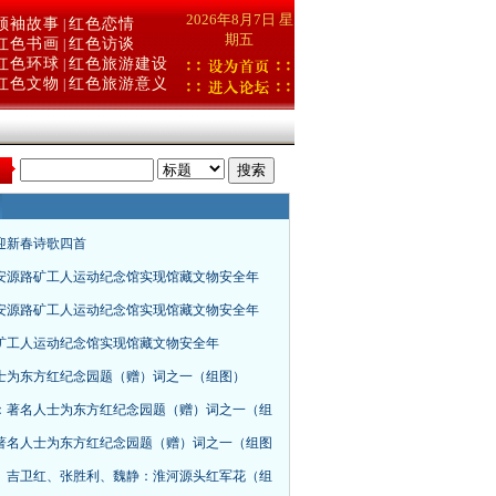
2026年8月7日 星
领袖故事
红色恋情
|
期五
红色书画
红色访谈
|
红色环球
红色旅游建设
|
红色文物
红色旅游意义
|
：
年迎新春诗歌四首
安源路矿工人运动纪念馆实现馆藏文物安全年
安源路矿工人运动纪念馆实现馆藏文物安全年
矿工人运动纪念馆实现馆藏文物安全年
士为东方红纪念园题（赠）词之一（组图）
：著名人士为东方红纪念园题（赠）词之一（组
著名人士为东方红纪念园题（赠）词之一（组图
、吉卫红、张胜利、魏静：淮河源头红军花（组