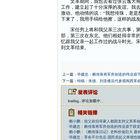
文革期间，我也去看过张云逸大将。张
工作，建立起了十分深厚的友谊。我
激动。他动情的说：“我想传珠，老是
下来了，我用手绢给他擦，这样的战
宋任穷上将和我父亲三次共事，第一
部，第三次在东北。他们相处得非常
忆跟我父亲一起工作过的战斗时光。
到文革结束。
·上一篇：
毕建忠：赖传珠将军所创造的伟业源
·下一篇：
特稿：朱德、刘亚楼后代参观闽西革
loading...
评论加载中...
·
赖小鹏：祖父叔伯等家人都因支持父亲革
·
毕建忠：赖传珠将军所创造的伟业源于跟
·
赖小鹏：《赖传珠日记》史料价值巨大 聂
·
毕建忠：革命不分先后 国民党起义将领也