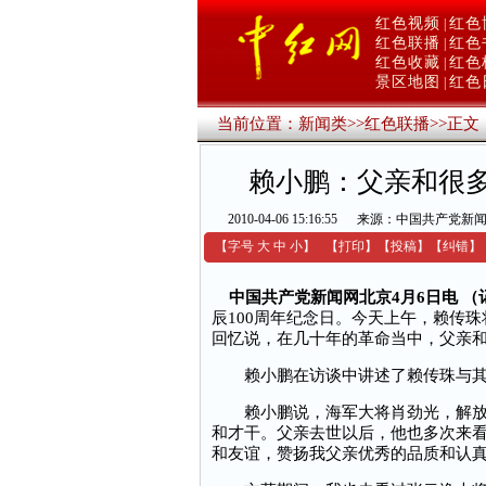
红色视频
红色
|
红色联播
红色
|
红色收藏
红色
|
景区地图
红色
|
当前位置：
新闻类
>>
红色联播
>>
正文
赖小鹏：父亲和很
2010-04-06 15:16:55
来源：中国共产党新
【字号
大
中
小
】
【
打印
】
【
投稿
】
【
纠错
】
中国共产党新闻网北京4月6日电 （
辰100周年纪念日。今天上午，赖传
回忆说，在几十年的革命当中，父亲
赖小鹏在访谈中讲述了赖传珠与其
赖小鹏说，海军大将肖劲光，解放后
和才干。父亲去世以后，他也多次来
和友谊，赞扬我父亲优秀的品质和认