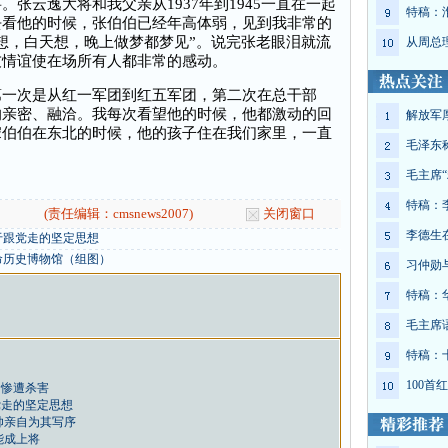
云逸大将和我父亲从1937年到1945一直在一起
特稿：
去看他的时候，张伯伯已经年高体弱，见到我非常的
想，白天想，晚上做梦都梦见”。说完张老眼泪就流
从周总
友情谊使在场所有人都非常的感动。
次是从红一军团到红五军团，第二次在总干部
的亲密、融洽。我每次看望他的时候，他都激动的回
解放军
宋伯伯在东北的时候，他的孩子住在我们家里，一直
毛泽东
毛主席“
特稿：
(责任编辑：cmsnews2007)
关闭窗口
李德生
于跟党走的坚定思想
命历史博物馆（组图）
习仲勋
特稿：
毛主席
特稿：
100
命惨遭杀害
党走的坚定思想
帅亲自为其写序
能成上将