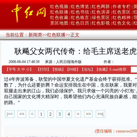
红色视频
红色博览
红色网群
作者专栏
|
|
|
|
红色联播
红色书信
红色演讲
红色景区
|
|
|
|
红色收藏
红色格言
绿色景区
红色精神
|
|
|
|
景区地图
红色日历
红色影视
红色文化
|
|
|
|
当前位置：
新闻类
>>
红色联播
>>
正文
耿飚父女两代传奇：给毛主席送老虎
2008-06-04 17:48:59
来源：人民日报海外版
作者：
【字号
大
中
小
】
【
打印
】
【
投稿
】
【
纠错
】
【
论坛
】
【收藏】
E-mail推荐:
过4年奔波筹备，耿莹的中国华夏文化遗产基金会终于获得批准。
数了，为什么还要折腾？命运安排我生在中国，生在耿家，我要对
双腿走出来的江山，我们必须保护。我只求做一个闪亮的‘小灯泡’
自己国家的文化博大精深时，我希望他们内心充满民族自豪感，能跟
的路。”
|<<
<<
<
1
2
3
4
>
>>
>>|
(责任编辑：cmsnews200