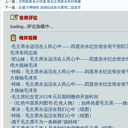
·上一篇：
文明观看圣火传递 展毛主席家乡良好形象
·下一篇：
赴建川博物馆 滇缅抗战老兵重驾二战老车
loading...
评论加载中...
·
毛主席永远活在人民心中——四渡赤水纪念馆全馆干部职
毛泽东同志诞
·
贺山妹：毛主席永远活在人民心中——四渡赤水纪念馆全
伟大领袖毛泽
·
特稿：毛主席永远活在人民心中——四渡赤水纪念馆全馆
大领袖毛泽东
·
特稿：毛主席永远活在人民心中——四渡赤水纪念馆全馆
大领袖毛泽东
·
毛主席纪念堂2012年元旦期间瞻仰开放时间
·
《红色中国系列图书·红色人物》：始终热爱毛主席——姚
·
寒冰：毛主席永远活在我们心中（组图）
·
特稿：毛主席永远活在我们心中（组图）
·
感于毛主席不为一条棉裤“搞特殊”