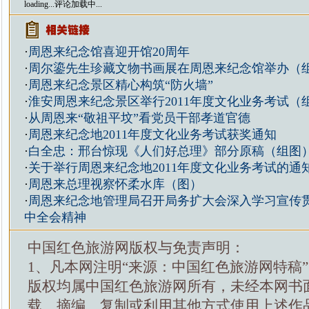
loading...
评论加载中...
·
周恩来纪念馆喜迎开馆20周年
·
周尔鎏先生珍藏文物书画展在周恩来纪念馆举办（
·
周恩来纪念景区精心构筑“防火墙”
·
淮安周恩来纪念景区举行2011年度文化业务考试（
·
从周恩来“敬祖平坟”看党员干部孝道官德
·
周恩来纪念地2011年度文化业务考试获奖通知
·
白全忠：邢台惊现《人们好总理》部分原稿（组图
·
关于举行周恩来纪念地2011年度文化业务考试的通
·
周恩来总理视察怀柔水库（图）
·
周恩来纪念地管理局召开局务扩大会深入学习宣传
中全会精神
中国红色旅游网版权与免责声明：
1、凡本网注明“来源：中国红色旅游网特稿
版权均属中国红色旅游网所有，未经本网书
载、摘编、复制或利用其他方式使用上述作