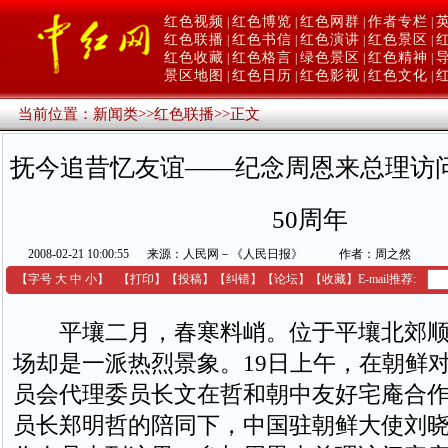
红色视频
红色博览
红色网群
作者专栏
|
|
|
|
红色联播
红色书信
红色演讲
红色景区
|
|
|
|
红色收藏
红色格言
绿色景区
红色精神
|
|
|
|
景区地图
红色日历
红色影视
红色文化
|
|
|
|
当前位置：
新闻类
>>
红色联播
>>
正文
抚今追昔忆友谊――纪念周恩来总理访
50周年
2008-02-21 10:00:55
来源：人民网－《人民日报》
作者：周之然
【字号
大
中
小
】
【
打印
】
【
投稿
】
【
纠错
】
【
论坛
】
【收藏】
E-mail推荐:
平壤二月，春寒料峭。位于平壤北郊顺
场却是一派热烈景象。19日上午，在朝鲜
员会代理委员长文在哲和朝中友好宅庵合
员长郑明哲的陪同下，中国驻朝鲜大使刘