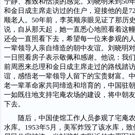
宁静、雅致和恬淡的感觉。刘晓明来到50
和金日成主席走访过的住户，迎接他的是7
顺老人。50年前，李英顺亲眼见证了那历
说，自从那天起，她一直悉心地照看着这
还会一直照看下去，希望每一位来参观的
一辈领导人亲自缔造的朝中友谊。刘晓明对
一日照看房子表示敬佩和感谢。他说：我们
前周恩来总理和金日成主席走过的路线踏
谊，感悟老一辈领导人留下的宝贵财富。
老一辈革命家共同缔造和培育的，中国驻
一如既往地支持宅庵农场的建设，将中朝
下去。
随后，中国使馆工作人员参观了宅庵农
水库。1953年5月，美军炸毁了该水库，致使