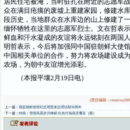
居民住宅被淹，当时驻扎在附近的志愿军
众在满目疮痍的废墟上重建家园，修建水
段历史，当地群众在水库边的山上修建了
缅怀牺牲在这里的志愿军烈士。文在哲表
鲜血和汗水凝成的友谊将永远铭刻在两国
明哲表示，今后将加强同中国驻朝鲜大使
中国相关单位的合作，努力将农场建设成
农场，为朝中友谊增光添彩。
（本报平壤2月19日电）
(责任编辑：cmsnews200
·上一篇：
我驻朝鲜使馆纪念周恩来总理访朝50周年
·下一篇：
特稿：雪雨风霜岁月峥嵘 红色圩场喜庆耄至（图）