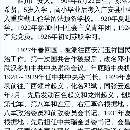
四川广安人。1904年8月22日生。原
希贤。5岁入学，高小毕业后考入广安县中学
入重庆勤工俭学留法预备学校。1920年夏
学。1922年参加中国社会主义青年团，19
产党党员。1926年初到苏联学习。
1927年春回国，被派往西安冯玉祥国
治工作。第一次国共合作破裂后，改名邓小
武汉参加中共中央紧急会议。年底随中央
1928～1929年任中共中央秘书长。1929
表前往广西领导起义，化名邓斌，同张云逸
年2月，先后发动百色起义和龙州起义，创
第七军、第八军和左江、右江革命根据地
八军政治委员和前敌委员会书记。1931年
根据地，先后担任中共瑞金县委书记、会