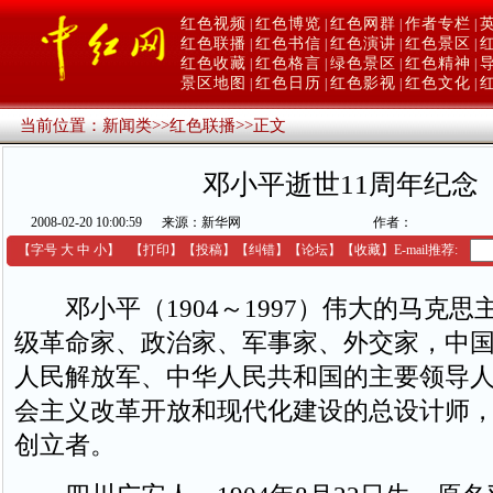
红色视频
红色博览
红色网群
作者专栏
|
|
|
|
红色联播
红色书信
红色演讲
红色景区
|
|
|
|
红色收藏
红色格言
绿色景区
红色精神
|
|
|
|
景区地图
红色日历
红色影视
红色文化
|
|
|
|
当前位置：
新闻类
>>
红色联播
>>
正文
邓小平逝世11周年纪念
2008-02-20 10:00:59
来源：新华网
作者：
【字号
大
中
小
】
【
打印
】
【
投稿
】
【
纠错
】
【
论坛
】
【收藏】
E-mail推荐:
邓小平（1904～1997）伟大的马克思
级革命家、政治家、军事家、外交家，中
人民解放军、中华人民共和国的主要领导
会主义改革开放和现代化建设的总设计师
创立者。