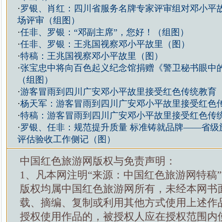
·
罗银、肖红：四川省服务名牌专家评审组对邓小平
场评审（组图）
·
任非、罗银：“邓副主席”，您好！（组图）
·
任非、罗银：王兆国视察邓小平故里（图）
·
特稿：王兆国视察邓小平故里（图）
·
张宝忠中将向百色起义纪念馆捐赠《警卫秘书眼中
（组图）
·
游客冒雨到四川广安邓小平故里接受红色传统教育
·
杨天军：游客冒雨到四川广安邓小平故里接受红色
·
特稿：游客冒雨到四川广安邓小平故里接受红色传
·
罗银、任非：规范提升质量 标准铸就品牌——省级
评估验收工作侧记（图）
中国红色旅游网版权与免责声明：
1、凡本网注明“来源：中国红色旅游网特稿
版权均属中国红色旅游网所有，未经本网书
载、摘编、复制或利用其他方式使用上述作
授权使用作品的，被授权人应在授权范围内