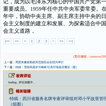
记，成为以毛泽东为核心的中国共产党第
重要成员。1959年任中共中央军委常委。在
年中，协助中央主席、副主席主持中央的
会主义制度的建立和发展、为探索适合中
会主义道路，
|<<
<<
<
1
2
3
>
>>
>>|
(责任编辑：cmsnews200
·上一篇：
周恩来廉政勤政风范报告会在绍兴举行
·下一篇：
特稿：雪雨风霜岁月峥嵘 红色圩场喜庆耄至（图）
loading...
评论加载中...
·
特稿：四川省服务名牌专家评审组对邓小平故里管
（组图）