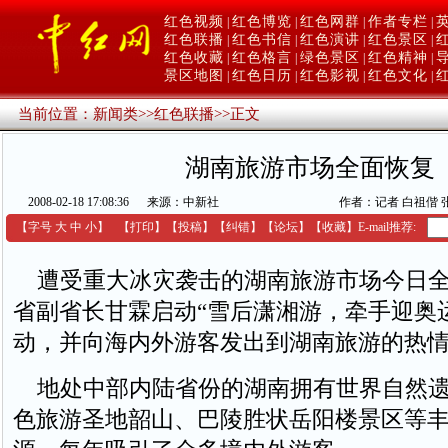
红色视频
红色博览
红色网群
作者专栏
|
|
|
|
红色联播
红色书信
红色演讲
红色景区
|
|
|
|
红色收藏
红色格言
绿色景区
红色精神
|
|
|
|
景区地图
红色日历
红色影视
红色文化
|
|
|
|
当前位置：
新闻类
>>
红色联播
>>
正文
湖南旅游市场全面恢复
2008-02-18 17:08:36
来源：中新社
作者：记者 白祖偕 
【字号
大
中
小
】
【
打印
】
【
投稿
】
【
纠错
】
【
论坛
】
【收藏】
E-mail推荐:
遭受重大冰灾袭击的湖南旅游市场今日全
省副省长甘霖启动“雪后潇湘游，牵手迎奥
动，并向海内外游客发出到湖南旅游的热
地处中部内陆省份的湖南拥有世界自然遗
色旅游圣地韶山、巴陵胜状岳阳楼景区等