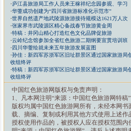
·
庐江县旅游局工作人员来王稼祥纪念园参观、学习
·
华蓥成功创建为“四川省旅游标准化示范市”
·
世界自然遗产地武陵源旅游接待规模达1621万人次
·
张家界市武陵源区精心备战春节旅游黄金周
·
特稿：井冈山精心打造红色文化品牌促旅游
·
云岭纪念馆参加全省红色旅游二期纲要宣贯培训班
·
四川华蓥绘就未来五年旅游发展蓝图
·
孙佳：新四军苏浙军区旧址群景区通过国家旅游局创
收组终评
·
特稿：新四军苏浙军区旧址群景区通过国家旅游局创
收组终评
中国红色旅游网版权与免责声明：
1、凡本网注明“来源：中国红色旅游网特稿
版权均属中国红色旅游网所有，未经本网书
载、摘编、复制或利用其他方式使用上述作
授权使用作品的，被授权人应在授权范围内
明“来源：中国红色旅游网”。违反上述声明