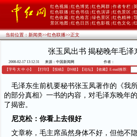
红色视频
红色博览
红色网群
作者专栏
|
|
|
|
红色联播
红色书信
红色演讲
红色景区
|
|
|
|
红色收藏
红色格言
绿色景区
红色精神
|
|
|
|
景区地图
红色日历
红色影视
红色文化
|
|
|
|
当前位置：
新闻类
>>
红色联播
>>
正文
张玉凤出书 揭秘晚年毛泽
2008-02-17 13:12:31
来源：中国新闻网
作者：
【字号
大
中
小
】
【
打印
】
【
投稿
】
【
纠错
】
【
论坛
】
【收藏】
E-mail推荐:
毛泽东生前机要秘书张玉凤著作的《我所
的部分真相》一书的内容，对毛泽东晚年
了揭密。
尼克松：你看上去很好
文章称，毛主席虽然身体不好，但他不隐