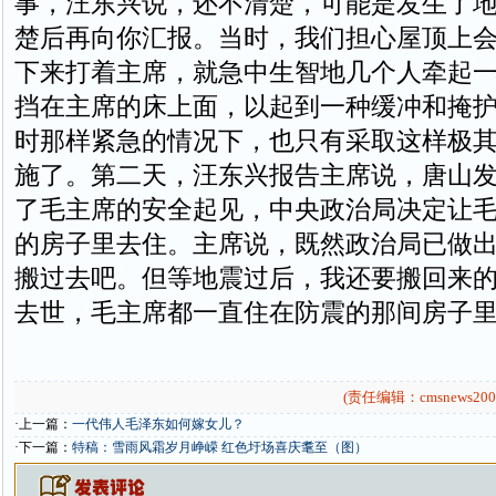
事，汪东兴说，还不清楚，可能是发生了
楚后再向你汇报。当时，我们担心屋顶上
下来打着主席，就急中生智地几个人牵起
挡在主席的床上面，以起到一种缓冲和掩
时那样紧急的情况下，也只有采取这样极
施了。第二天，汪东兴报告主席说，唐山
了毛主席的安全起见，中央政治局决定让
的房子里去住。主席说，既然政治局已做
搬过去吧。但等地震过后，我还要搬回来
去世，毛主席都一直住在防震的那间房子里
(责任编辑：cmsnews200
·上一篇：
一代伟人毛泽东如何嫁女儿？
·下一篇：
特稿：雪雨风霜岁月峥嵘 红色圩场喜庆耄至（图）