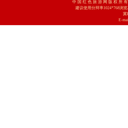
中 国 红 色 旅 游 网 版 权 所 
建议使用分辩率1024*768浏
冀I
E-mai