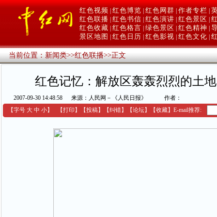
红色视频
红色博览
红色网群
作者专栏
|
|
|
|
红色联播
红色书信
红色演讲
红色景区
|
|
|
|
红色收藏
红色格言
绿色景区
红色精神
|
|
|
|
景区地图
红色日历
红色影视
红色文化
|
|
|
|
当前位置：
新闻类
>>
红色联播
>>
正文
红色记忆：解放区轰轰烈烈的土地
2007-09-30 14:48:58
来源：人民网－《人民日报》
作者：
【字号
大
中
小
】
【
打印
】
【
投稿
】
【
纠错
】
【
论坛
】
【收藏】
E-mail推荐: