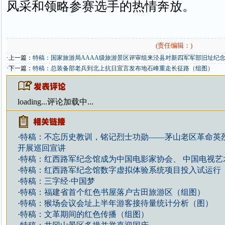
风采和领略参赛选手的热情奔放。
(责任编辑：)
·上一篇：
特稿：国家旅游局AAAA级旅游景区评审组来泾县对新四军军部旧址纪
·下一篇：
特稿：总装备部老兵到北上抗日宣言发布地石峰重走长征路（组图）
loading...
评论加载中...
·
特稿：不忘历史教训，铭记烈士功勋——茅山老区革命英
开展巡回宣讲
·
特稿：红西路军纪念馆成为中国电影家协会、 中国电视艺
·
特稿：红西路军纪念馆数字虚拟体验系统项目投入试运行
·
特稿：三字经·中国梦
·
特稿：福建省首个红色书屋落户古田旅游区（组图）
·
特稿：猴场会议会址上半年游客接待量统计分析（图）
·
特稿：文革期间的红色传播（组图）