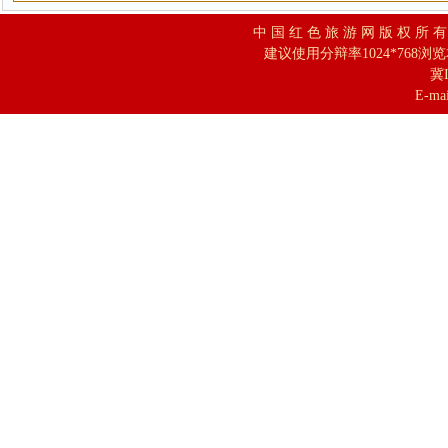
中 国 红 色 旅 游 网 版 权 所 
建议使用分辩率1024*768浏
冀I
E-mai