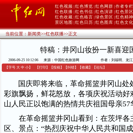
红色视频
红色博览
红色网群
作者专
|
|
|
红色联播
红色书信
红色演讲
红色景
|
|
|
红色收藏
红色格言
绿色景区
红色精
|
|
|
景区地图
红色日历
红色图库
红色文
|
|
|
当前位置：
新闻类
>>
红色联播
>>
正文
特稿：井冈山妆扮一新喜迎
2006-09-25 10:12:06
来源：中国红色旅游网
作者：刘福明、龙江
【字号
大
中
小
】
【
打印
】
【
投稿
】
【
纠错
】
【收藏】
【
论坛
】
国庆即将来临，革命摇篮井冈山处
彩旗飘扬，鲜花怒放，各项庆祝活动好
山人民正以饱满的热情共庆祖国母亲57
在革命摇篮井冈山看到：在茨坪各
区、景点：“热烈庆祝中华人民共和国成立