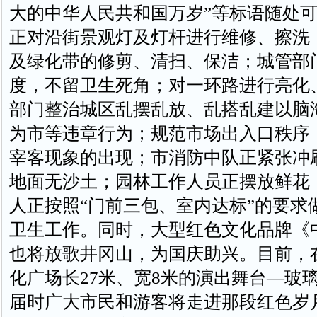
大的中华人民共和国万岁”等标语随处
正对沿街景观灯及灯杆进行维修、擦洗
及绿化带的修剪、清扫、保洁；城管部
度，不留卫生死角；对一环路进行亮化
部门整治城区乱摆乱放、乱搭乱建以脑
为市等违章行为；规范市场出入口秩序
宰客现象的出现；市消防中队正紧张冲
地面无沙土；园林工作人员正摆放鲜花
人正按照“门前三包、室内达标”的要求
卫生工作。同时，大型红色文化品牌《
也将放歌井冈山，为国庆助兴。目前，
化广场长27米、宽8米的演出舞台—玻
届时广大市民和游客将走进那段红色岁