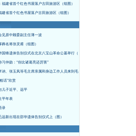
：福建省首个红色书屋落户古田旅游区（组图）
福建省首个红色书屋落户古田旅游区（组图）
会见原中顾委副主任薄一波
厚葬名将张灵甫（组图）
华国锋遗体告别仪式在北京八宝山革命公墓举行（
称习仲勋：“你比诸葛亮还厉害”
李讷、张玉凤等毛主席亲属和身边工作人员来到毛
粗话”欣赏
与儿子近平、远平
生平年表
语录
毛远新出现在邵华遗体告别仪式上（图）