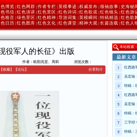
红色博览
红色网群
作者专栏
英模事迹
权威发布
领袖故事
史海秘
|
|
|
|
|
|
红色书信
红色演讲
红色景区
红色诗词
红色歌谣
红色镜头
红色游
|
|
|
|
|
|
红色格言
绿色景区
红色精神
导游词集
英模瞬间
特稿精选
红色歌
|
|
|
|
|
|
红色日历
红色图库
红色文化
红色课堂
精神大观
长篇连载
红色人
|
|
|
|
|
|
本
站检索
现役军人的长征》出版
网
作者：欧阳兆堂、周莉
浏览次数：
红西路
【收藏】
【
论坛
】
分享到:
0
吴宏瑜
特稿：
红西路
吴宏瑜
特稿：
三字经
特稿：