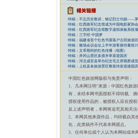
·
特稿：不忘历史教训，铭记烈士功勋——
·
特稿：红西路军纪念馆成为中国电影家协会
·
特稿：红西路军纪念馆数字虚拟体验系统
·
特稿：三字经·中国梦
·
特稿：福建省首个红色书屋落户古田旅游
·
特稿：猴场会议会址上半年游客接待量统
·
特稿：文革期间的红色传播（组图）
·
特稿：井冈山景区多措并举喜迎国庆
·
特稿：河北成安县举办纪念毛主席视察成安
·
特稿：上杭县各旅游景区整装待发迎接国
中国红色旅游网版权与免责声明：
1、凡本网注明“来源：中国红色旅
有，未经本网书面授权不得转载、摘
授权使用作品的，被授权人应在授权
反上述声明者，本网将追究其相关法
2、本网其他来源作品，均转载自其
化，此类稿件不代表本网观点。
3、任何单位或个人认为本网站或本