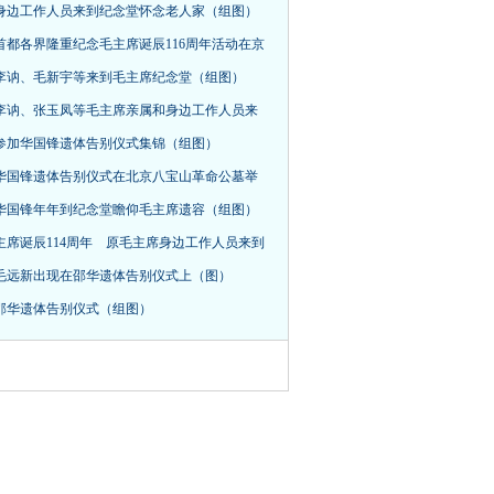
身边工作人员来到纪念堂怀念老人家（组图）
首都各界隆重纪念毛主席诞辰116周年活动在京
，李讷、毛新宇等来到毛主席纪念堂（组图）
李讷、张玉凤等毛主席亲属和身边工作人员来
参加华国锋遗体告别仪式集锦（组图）
华国锋遗体告别仪式在北京八宝山革命公墓举
华国锋年年到纪念堂瞻仰毛主席遗容（组图）
主席诞辰114周年 原毛主席身边工作人员来到
毛远新出现在邵华遗体告别仪式上（图）
邵华遗体告别仪式（组图）