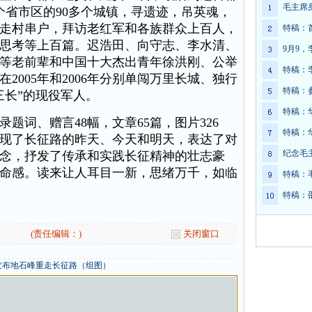
毛主席
7个省市区的90多个城镇，寻遗迹，吊英魂，
走村串户，拜访老红军和各族群众上百人，
特稿：
思考等上百篇。迟浩田、向守志、李水清、
9月9
等老前辈和中国十大杰出青年徐洪刚、公举
特稿：
2005年和2006年分别单闯万里长城、独行
特稿：
三长”的现役军人。
特稿：
词、赠言48幅，文章65篇，图片326
特稿：
现了长征路的昨天、今天和明天，表达了对
纪念毛
念，抒发了传承和实践长征精神的壮志豪
命感。读来让人耳目一新，思绪万千，如临
特稿：
特稿：
(责任编辑：)
关闭窗口
发布地石峰重走长征路（组图）