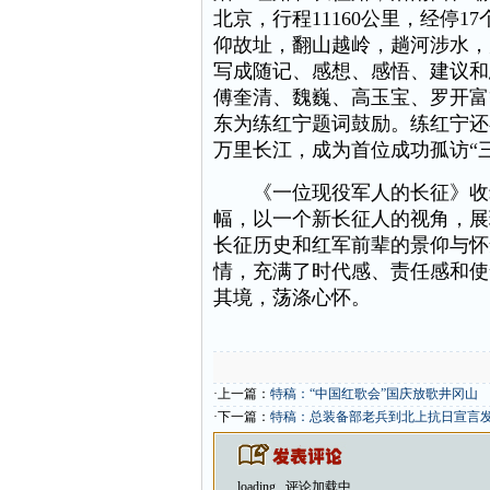
北京，行程11160公里，经停1
仰故址，翻山越岭，趟河涉水，
写成随记、感想、感悟、建议和
傅奎清、魏巍、高玉宝、罗开富
东为练红宁题词鼓励。练红宁还在
万里长江，成为首位成功孤访“
《一位现役军人的长征》收录题
幅，以一个新长征人的视角，展
长征历史和红军前辈的景仰与怀
情，充满了时代感、责任感和使
其境，荡涤心怀。
·上一篇：
特稿：“中国红歌会”国庆放歌井冈山
·下一篇：
特稿：总装备部老兵到北上抗日宣言
loading...
评论加载中...