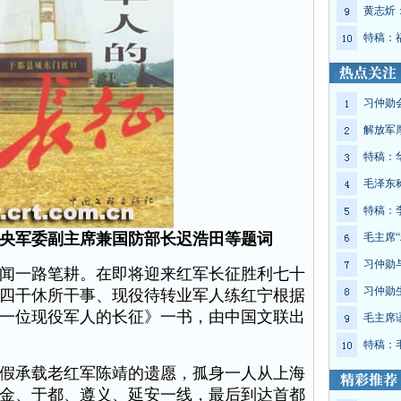
黄志炘
特稿：
习仲勋
解放军
特稿：
毛泽东
特稿：
央军委副主席兼国防部长迟浩田等题词
毛主席“
习仲勋
一路笔耕。在即将迎来红军长征胜利七十
习仲勋
四干休所干事、现役待转业军人练红宁根据
一位现役军人的长征》一书，由中国文联出
毛主席
特稿：
假承载老红军陈靖的遗愿，孤身一人从上海
金、于都、遵义、延安一线，最后到达首都