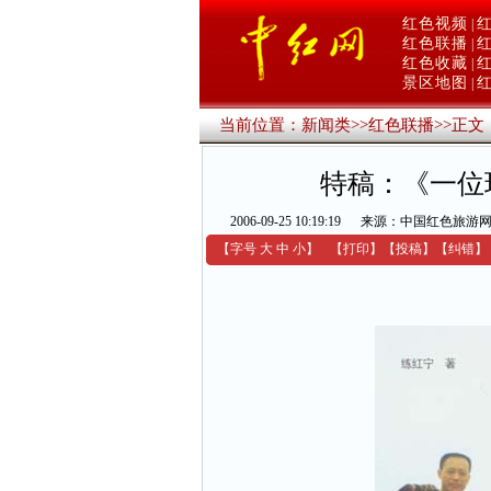
红色视频
|
红色联播
|
红色收藏
|
景区地图
|
当前位置：
新闻类
>>
红色联播
>>
正文
特稿：《一位
2006-09-25 10:19:19
来源：中国红色旅游
【字号
大
中
小
】
【
打印
】
【
投稿
】
【
纠错
】