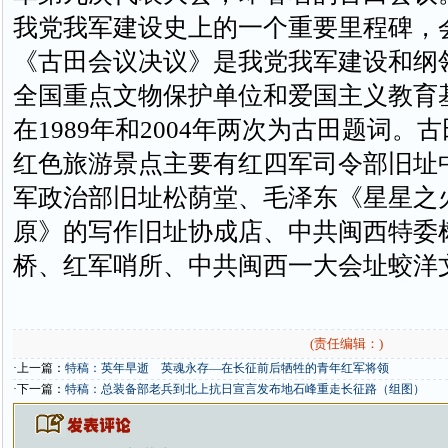
我党我军建设史上的一个重要里程碑，
《古田会议决议》是我党我军建设和纲
全国重点文物保护单位和爱国主义教育
在1989年和2004年两次为古田题词。
红色旅游景点主要有红四军司令部旧址
军政治部旧址松荫堂、毛泽东《星星之
原》的写作旧址协成店、中共闽西特委
桥、红军哨所、中共闽西一大会址蛟洋
(责任编辑：)
·上一篇：
特稿：英年早逝 英魂永存—在长征前后牺牲的青年红军将领
·下一篇：
特稿：总装备部老兵到北上抗日宣言发布地石峰重走长征路（组图）