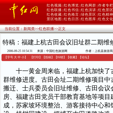
红色视频
红色博览
红色网群
作者专
|
|
|
红色联播
红色书信
红色演讲
红色景
|
|
|
红色收藏
红色格言
绿色景区
红色精
|
|
|
景区地图
红色日历
红色图库
红色文
|
|
|
当前位置：
新闻类
>>
红色联播
>>
正文
特稿：福建上杭古田会议旧址群二期维
2006-09-25 10:54:31
来源：中国红色旅游网
作者：上杭县旅游局
【字号
大
中
小
】
【
打印
】
【
投稿
】
【
纠错
】
【收藏】
【
论坛
】
十一黄金周来临，福建上杭加快了
群维修进度。古田会址二期维修项目中
搬迁、士兵委员会旧址维修、古田会议
房、福建古田党员干部教育基地等项目
成，苏家坡环境整治、游客接待中心和