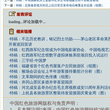
·上一篇：
特稿：中央国家机关工委副书记李宏考察福建古田干部教育基地
·下一篇：
特稿：总装备部老兵到北上抗日宣言发布地石峰重走长征路（组图）
loading...
评论加载中...
·
特稿：不忘历史教训，铭记烈士功勋——茅山老区革命英
开展巡回宣讲
·
特稿：红西路军纪念馆成为中国电影家协会、 中国电视艺
·
特稿：红西路军纪念馆数字虚拟体验系统项目投入试运行
·
特稿：三字经·中国梦
·
特稿：福建省首个红色书屋落户古田旅游区（组图）
·
特稿：猴场会议会址上半年游客接待量统计分析（图）
·
特稿：文革期间的红色传播（组图）
·
特稿：井冈山景区多措并举喜迎国庆
·
特稿：河北成安县举办纪念毛主席视察成安55周年系列活
·
特稿：上杭县各旅游景区整装待发迎接国庆黄金周（图）
中国红色旅游网版权与免责声明：
1、凡本网注明“来源：中国红色旅游网特稿”的