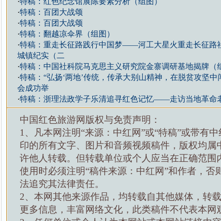
·
特稿：红色纪念馆展陈要素分析（组图）
·
特稿：百团大战颂
·
特稿：百团大战颂
·
特稿：翻越凉伞界（组图）
·
特稿：重走长征路践行中国梦——河工大星火重走长征路
城镇纪实（二
·
特稿：中国社科院马克思主义研究院金寨调研基地揭牌（
·
特稿：“弘扬‘两地’传统，传承大别山精神，在脱贫攻坚中
会成功举
·
特稿：浙理法政学子乐清追寻红色记忆——走访当地革命
中国红色旅游网版权与免责声明：
1、凡本网注明“来源：中红网”或“特稿”或带有中
印的所有文字、图片和音频视频稿件，版权均属
许他人转载。但转载单位或个人应当在正确范围
使用时必须注明“稿件来源：中红网”和作者，否
法追究其法律责任。
2、本网其他来源作品，均转载自其他媒体，转
更多信息，丰富网络文化，此类稿件不代表本网