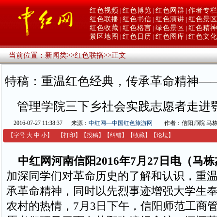
红色视频
红色博览
红色网群
作者专
|
|
|
红色联播
红色书信
红色演讲
红色景
|
|
|
红色收藏
红色格言
绿色景区
红色精
|
|
|
景区地图
红色日历
红色图库
红色文
|
|
|
当前位置：
新闻类
>>
红色联播
>>
正文
特稿：重温红色经典，传承革命精神—
管理学院三下乡社会实践志愿者走进
2016-07-27 11:38:37
来源：
中红网—中国红色旅游网
作者：信阳师院 马
【字号
大
中
小
】
【
打印
】
【
投稿
】
【
纠错
】
【收藏】
【
论坛
】
中红网河南信阳2016年7月27日电（马
加深同学们对革命历史的了解和认识，重
承革命精神，同时以先烈事迹增强大学生
农村的热情，7月3日下午，信阳师范工商