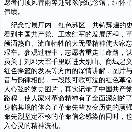
愿者们顶风冒雨奔赴鄂豫皖纪念馆，缅怀
伟绩。
纪念馆展厅内，红色苏区、共铸辉煌的史
看到中国共产党、工农红军的发展历程，
颅洒热血、流血牺牲的大无畏精神使大家
艰辛。参观过程中，志愿者重走革命路，
员关于刘邓大军千里跃进大别山、商城起
红色摇篮的发展等方面的深情讲解，图片
音与韵律相配，一段段可歌可泣的红色革
人心弦的党史图片，真实记录了中国共产
路程，使大家对革命精神有了全面深刻的
身临其境的体会了革命先辈改变历史的顽
命先烈坚定不移的革命信念感染的同时，
入心灵的精神洗礼。