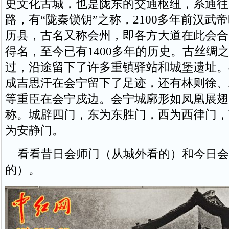
史文化古城，也是陇东的交通枢纽，系通往
路，有“陇秦锁钥”之称，2100多年前汉武
历县，古名又称会州，即各方大道在此会合
得名，至今已有1400多年的历史。古丝绸
过，沿途留下了许多重镇驿站和城堡遗址。
成吉思汗在会宁留下了足迹，还有林则徐、
等重臣在会宁戍边。会宁城廓形如凤凰展翅
称。城辟四门，东为东胜门，西为西律门，
为安静门。
看看昔日会师门（从城外看的）和今日会
的）。