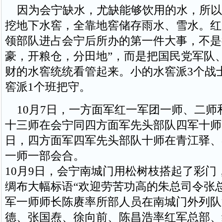
因为会宁缺水，尤缺能够饮用的水，所以
挖地下水窖，全靠地窖储存雨水、雪水。红
领部队进占会宁后所办的第一件大事，不是
豪，开粮仓，分田地”，而是把国民党军队
财的水窖统统看管起来。小的水窖派3个战
窖派1个班把守。
10月7日，一方面军红一军团一师、二师
十三师在会宁同四方面军先头部队四军十师
日，四方面军四军先头部队十师在青江驿、
一师一部会合。
10月9日，会宁南城门用松树枝搭起了彩门
绸布大幅标语“欢迎劳苦功高的朱总司令张
军一师师长陈赓率所部人员在南城门外列队
德、张国焘、徐向前、陈昌浩率红军总部、