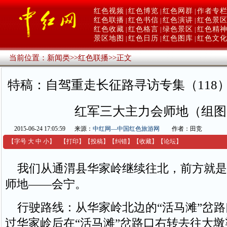
红色视频
红色博览
红色网群
作者专
|
|
|
红色联播
红色书信
红色演讲
红色景
|
|
|
红色收藏
红色格言
绿色景区
红色精
|
|
|
景区地图
红色日历
红色图库
红色文
|
|
|
当前位置：
新闻类
>>
红色联播
>>
正文
特稿：自驾重走长征路寻访专集（118
红军三大主力会师地（组图
2015-06-24 17:05:59
来源：
中红网—中国红色旅游网
作者：田竞
【字号
大
中
小
】
【
打印
】
【
投稿
】
【
纠错
】
【收藏】
【
论坛
】
我们从通渭县华家岭继续往北，前方就是
师地——会宁。
行驶路线：从华家岭北边的“活马滩”岔路
过华家岭后在“活马滩”岔路口右转去往大