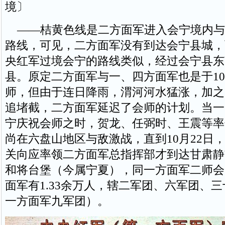
境〕
——桔黄色线是二方面军进入会宁境内与
路线，可见，二方面军没有到达会宁县城，而
央红军过境会宁的路线类似，经过会宁县东
县。原定二方面军与一、四方面军也是于1
师，但由于连日降雨，渭河河水猛涨，加之
追堵截，二方面军延迟了会师的计划。当一
宁庆祝会师之时，贺龙、任弼时、王震等率
尚在六盘山地区与敌激战，直到10月22日
关向应率领二方面军总指挥部才到达甘肃静
和将台堡（今属宁夏），同一方面军二师会
面军有1.33余万人，辖二军团、六军团、
一方面军九军团）。