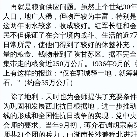
再就是粮食供应问题。虽然上个世纪30年
人口，地广人稀，但物产较为丰富，特别是
这两年雨水较多，收成较好。红军长征和会
民不但保证了在会宁境内战斗、生活的近7
日常所需，使他们得到了较好的休整补充，
量的粮食、钱物带到了陕甘苏区。据不完全
集带走的粮食近250万公斤。1936年9月
上有这样的报道：“仅在郭城驿一地，就筹
石。”（约合35万公斤）
除了地利，天时也为会师提供了充要条件。1
为巩固和发展西北抗日根据地，进一步推动
线的形成和全国性抗日战争的实现，党中央
会师的要求。当年9月初，蒋介石调胡宗南
师共21个团的兵力，由湖南长沙兼程北进