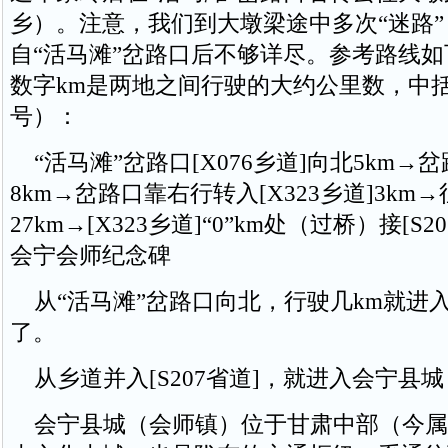
乡）。注意，我们到大墩梁途中多次“迷路
自“活马滩”岔路口后不够详尽。参考路线
数字km是两地之间行驶的大约公里数，中
号）：
“活马滩”岔路口[X076乡道]向北5km→
8km→岔路口靠右行转入[X323乡道]3km
27km→[X323乡道]“0”km处（过桥）接[S20
会宁会师纪念碑
从“活马滩”岔路口向北，行驶几km就进
了。
从乡道并入[S207省道]，就进入会宁县
会宁县城（会师镇）位于甘肃中部（今属