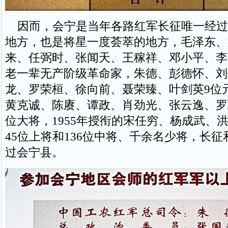
因而，会宁是当年各路红军长征唯一经过
地方，也是将星一度荟萃的地方，毛泽东、
来、任弼时、张闻天、王稼祥、邓小平、李
老一辈无产阶级革命家，朱德、彭德怀、刘
龙、罗荣桓、徐向前、聂荣臻、叶剑英9位
黄克诚、陈赓、谭政、肖劲光、张云逸、罗
位大将，1955年授衔的宋任穷、杨成武、
45位上将和136位中将、千余名少将，长
过会宁县。