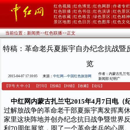
红色视频
红色博览
红色网群
作者专
|
|
|
红色联播
红色书信
红色演讲
红色景
|
|
|
红色收藏
红色格言
绿色景区
红色精
|
|
|
景区地图
红色日历
红色图库
红色文
|
|
|
当前位置：
新闻类
>>
红色联播
>>
正文
特稿：革命老兵夏振宇自办纪念抗战暨
览
作者：内蒙古扎兰屯
2015-04-07 17:10:05
来源：
中红网—中国红色旅游网
新闻部 纪明广
【字号
大
中
小
】
【
打印
】
【
投稿
】
【
纠错
】
【收藏】
【
论坛
】
中红网内蒙古扎兰屯2015年4月7日电（
过解放战争的革命老干部夏振宇离发挥离
家里这块阵地并创办纪念抗日战争暨世界
利70周年展览，圆了一个革命老兵的心愿