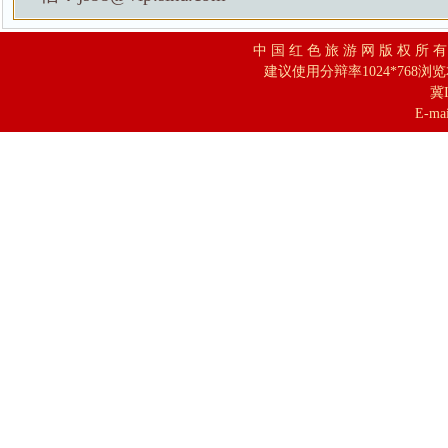
中 国 红 色 旅 游 网 版 权 所 
建议使用分辩率1024*768浏
冀I
E-mai