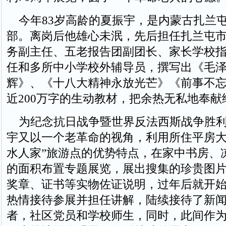
今年83岁高龄的夏振宇，是内蒙古扎兰
部。离岗后他雄心未泯，先后担任扎兰屯
务副主任、五老报告团副团长、家长学校
任和多所中小学校外辅导员，撰写出《毛
辉》、《十八大精神永放光芒》《前事不
近200万字的生动教材，把余热无私地奉献
为纪念抗日战争暨世界反法西斯战争胜利
宇又以一个老革命的视角，利用所住平房大
水人家”旅游点的优势特点，在家中书房、凉
的面积布置专题展览，展出搜集的珍贵图
奖章、证书等实物佐证说明，过年后就开
热情接待参展并担任讲解，陆续接待了新
者，社区党员和学校师生，同时，此间作