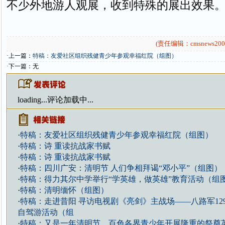
不少外地游人观展，收到特殊的展出效果
(责任编辑：cmsnews200
·上一篇：
特稿：友爱社区组织残健青少年参观幸福红院（组图）
·下一篇：无
loading...
评论加载中...
·
特稿：友爱社区组织残健青少年参观幸福红院（组图）
·
特稿：诗 重读抗战家书赋
·
特稿：诗 重读抗战家书赋
·
特稿：四川广安：清明节 人们争相拜谒“邓小平”（组图）
·
特稿：得力其尔中学举行“学英雄，做英雄”教育活动（组
·
特稿：清明缅怀（组图）
·
特稿：走进昔阳 寻访电视剧《亮剑》主战场——八路军129
自驾游活动（组
·
特稿：又是一年清明节，百色各界青少年开展隆重的祭奠