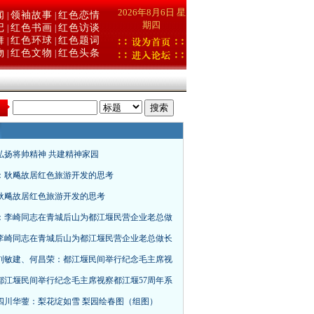
2026年8月6日 星
闻
领袖故事
红色恋情
|
|
期四
记
红色书画
红色访谈
|
|
舞
红色环球
红色题词
|
|
物
红色文物
红色头条
|
|
：
弘扬将帅精神 共建精神家园
：耿飚故居红色旅游开发的思考
耿飚故居红色旅游开发的思考
：李崎同志在青城后山为都江堰民营企业老总做
李崎同志在青城后山为都江堰民营企业老总做长
刘敏建、何昌荣：都江堰民间举行纪念毛主席视
都江堰民间举行纪念毛主席视察都江堰57周年系
四川华蓥：梨花绽如雪 梨园绘春图（组图）