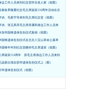
身边工作人员来到纪念堂怀念老人家（组图）
首都各界隆重纪念毛主席诞辰116周年活动在京
，李讷、毛新宇等来到毛主席纪念堂（组图）
李讷、张玉凤等毛主席亲属和身边工作人员来
参加华国锋遗体告别仪式集锦（组图）
华国锋遗体告别仪式在北京八宝山革命公墓举
华国锋年年到纪念堂瞻仰毛主席遗容（组图）
主席诞辰114周年 原毛主席身边工作人员来到
毛远新出现在邵华遗体告别仪式上（图）
邵华遗体告别仪式（组图）