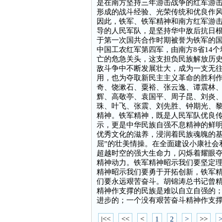
是在南方坚持三年游击战争的红军游
形成的战斗经验、光荣传统和优良作
因此，铁军、铁军精神和南方红军游
导的人民军队，是坚持华中敌后抗日
于第一次国共合作时期被誉为铁军的
中国工农红军第四军，由南方8省14
亡的危急关头，这支担负民族解放历
敌斗争中不断发展壮大，成为一支无往
用，也为夺取新民主主义革命的胜利
奇、饶漱石、粟裕、张云逸、谭震林
辉、高敬亭、袁国平、周子昆、刘炎
珠、叶飞、张震、刘先胜、钟期光、
精神。铁军精神，既是人民军队优良
示，更是中华民族自强不息精神的鲜
优秀文化的滋养，浸润着民族魂魄的基
屈”的壮美情操。在全面建设小康社会
超越时空的强大生命力，闪烁着耀眼
精神动力。铁军精神昭示我们要坚定
精神昭示我们要勇于开拓创新，铁军
们要永远艰苦奋斗。胡锦涛总书记曾精
精神作支撑的民族是难以自立自强的
进步的；一个没有艰苦奋斗精神作支撑
|<<
<<
<
1
2
>
>>
>