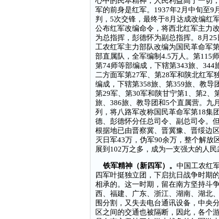
心中的民本精神，人民利益高于一切
军的前身是红军。1937年2月中旬至
判，5次交锋，最终于8月达成改编红
公布红军改编命令，将西北红军主力
为总指挥，彭德怀为副总指挥。8月2
工农红军主力部队改编为国民革命军第八
部直属队，全军编制4.5万人。第115
第74师等部编成，下辖第343旅、344
二方面军第27军、第28军和陕北红军
编成，下辖第358旅、第359旅、教导
第29军、第30军和陕甘宁第1、第2、
旅、386旅、教导团和5个直属营。
列，将八路军改称国民革命军第18集
德、彭德怀分任总司令、副总司令。但
根据地已由晋察冀、晋冀豫、晋绥边区
灭日军43万，伪军90余万，整个解放
展到102万之多，成为一支强大的人
铁军精神（新四军）。
中国工农红
四军叶挺独立团，下启抗日战争时期
相承的。这一时期，留在南方坚持斗争
西、福建、广东、浙江、湖南、湖北、
围分割，又失去电台通讯设备，中央
区之间的交通也被隔断，因此，各个