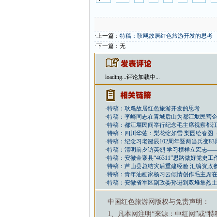
·上一篇：
特稿：耿飚故居红色旅游开发的思考
·下一篇：无
loading...
评论加载中...
·
特稿：耿飚故居红色旅游开发的思考
·
特稿：李崎同志在青城后山为都江堰民营
·
特稿：都江堰民间举行纪念毛主席视察都江
·
特稿：四川华蓥：梨花绽如雪 梨园绘春图
·
特稿：纪念习老诞辰102周年暨两当兵变8
·
特稿：清明前夕访英烈 学习榜样立宏志—
·
特稿：安徽金寨县“46311”思路做好党史工
·
特稿：芦山县总结灾后重建经验 汇编资政
·
特稿：青年油画家杨习云倾情创作毛主席
·
特稿：安徽省军区副政委孙进到双堆集烈
中国红色旅游网版权与免责声明：
1、凡本网注明“来源：中红网”或“