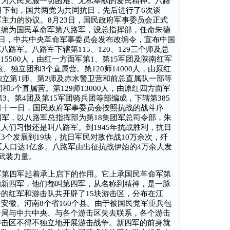
，为人民克服一切困难、无私奉献的爱民精神。八路
9月下旬，国共两党为共同抗日，先后进行了6次谈
军主力的协议。8月23日，国民政府军事委员会正式
改编为国民革命军第八路军，设总指挥部，任命朱德
5日，中共中央革命军事委员会发布改编令，宣布中国
路军。八路军下辖第115、120、129三个师及总
师15500人，由红一方面军第1、第15军团及陕南红军
旅、独立团和3个直属营。第120师14000人，由原红
独立第1师、第2师及赤水警卫营和前总直属队一部等
团和5个直属营。第129师13000人，由原红四方面军
第3、第4团及第15军团骑兵团等部编成，下辖第385
九月十一日，国民政府军事委员会按照抗战的战斗序
团军，以八路军总指挥部为第18集团军总司令部，朱
人们习惯还是叫八路军。到1945年抗战胜利，抗日
3个发展到19块，抗日军民对敌作战10万余次，歼
区人口达1亿多。八路军由出征抗战伊始的4万余人发
民武装力量。
军第四军起着承上启下的作用。它上承国民革命军第
的新四军，他们都叫第四军，从名称到精神，是一脉
的红军和游击队共开辟了15块游击区，分布在江
安徽、河南8个省160个县。由于被国民党军重兵包
分局与中共中央、与各个游击区失去联系，各个游击
游击区不得不独立地开展游击战争。新四军的前身就