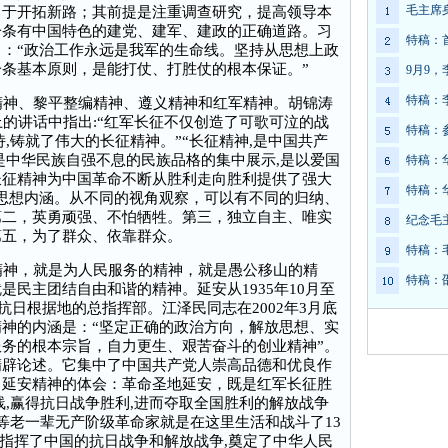
毛主席
勇于开拓新路；其前提是注重调查研究，提高领导本
一条有中国特色的建党、建军、建政的正确道路。习
特稿：
：“政治工作永远是我军的生命线。坚持从思想上政
条基本原则，是能打仗、打胜仗的根本保证。”
9月9
特稿：
精神、黎平整编精神、遵义精神和红军精神。胡锦涛
上的讲话中指出:“红军长征不仅创造了可歌可泣的战
特稿：
,铸就了伟大的长征精神。”“长征精神,是中国共产
是中华民族自强不息的民族品格的集中展示,是以爱国
特稿：
长征精神为中国革命不断从胜利走向胜利提供了强大
特稿：
思想内涵。从不同的视角观察，可以有不同的归纳、
第二，英勇顽强、不怕牺牲。第三，独立自主、唯实
纪念毛
第五，为了群众、依靠群众。
特稿：
精神，就是为人民服务的精神，就是愚公移山的精
特稿：
民主团结自由和谐的精神。延安从1935年10月至
是抗日根据地的总指挥部。江泽民同志在2002年3月底
神的内涵是：“坚定正确的政治方向，解放思想、实
务的根本宗旨，自力更生、艰苦奋斗的创业精神”。
精辟论述。它集中了中国共产党人崇高品德和优良作
。延安精神的体会：革命圣地延安，既是红军长征胜
线,赢得抗日战争胜利,进而夺取全国胜利的解放战争
泽东等老一辈无产阶级革命家就是在这里生活和战斗了13
和指挥了中国的抗日战争和解放战争,奠定了中华人民