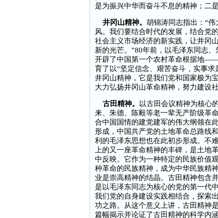
是为振兴中华而奋斗不息的精神；二
井冈山精神。
胡锦涛同志指出：“伟
风。我们要结合时代的发展，结合党
社会主义市场经济的新实践，让井冈
新的光芒。”80年前，以毛泽东同志
开辟了中国第一个农村革命根据地—
育了以“坚定信念、艰苦奋斗，实事求
井冈山精神，它是我们党和国家极为
大力弘扬井冈山革命精神，努力建设
古田精神。
以古田会议精神为核心
来、朱德、陈毅等老一辈无产阶级革
合中国国情的建党建军的伟大纲领在
形成，中国共产党的土地革命总路线
利的毛泽东思想也在此初步形成。不
上的又一座革命精神的丰碑，是土地
中反映。它作为一种特定的民族价值
种革命的民族精神，成为中华民族精
业是崇高精神的结晶。古田精神包含
是以毛泽东同志为核心的党的第一代
我们党的自身建设实践相结合，探索
功之路。从这个意义上讲，古田精神
篇幅揭示并论证了古田精神的科学内