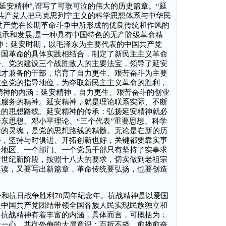
延安精神”,谱写了可歌可泣的伟大的历史篇章。“延
共产党人把马克思列宁主义的科学思想体系与中华民
共产党在长期革命斗争中所形成的优良传统和作风的
的继承和发展,是一种具有中国特色的无产阶级革命精
神：延安时期，以毛泽东为主要代表的中国共产党
中国革命的具体实践相结合，制定了新民主主义革命
争、党的建设三个战胜敌人的主要法宝，领导了延安
德才兼备的干部，培育了自力更生、艰苦奋斗为主要
在全党的指导地位，为夺取新民主主义革命的胜利，
精神的内涵：延安精神，自力更生、艰苦奋斗的创业
民服务的精神。延安精神，就是理论联系实际、不断
是的思想路线。延安精神的传承：弘扬延安精神就必
东思想、邓小平理论、“三个代表”重要思想、科学
活的灵魂，是党的思想路线的精髓。无论是在新的历
好，坚持与时俱进、开拓创新也好，关键都要靠实事
个地区、一个部门、一个党员干部只有坚持了实事求
新世纪新阶段，按照十八大的要求，切实做到老祖宗
真读，又要写出新篇章，革命传统要弘扬，也要创造
和抗日战争胜利70周年纪念年。抗战精神是以爱国
是中国共产党团结带领全国各族人民实现民族独立和
。抗战精神有着丰富的内涵，具体而言，可概括为：
众一心、共御外侮的大局意识；百折不挠、愈挫愈奋