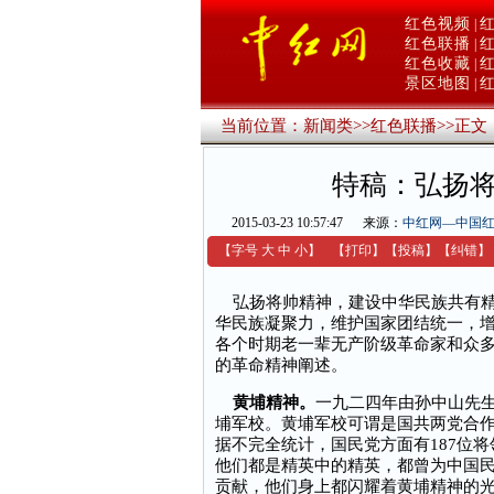
红色视频
|
红色联播
|
红色收藏
|
景区地图
|
当前位置：
新闻类
>>
红色联播
>>
正文
特稿：弘扬将
2015-03-23 10:57:47
来源：
中红网—中国
【字号
大
中
小
】
【
打印
】
【
投稿
】
【
纠错
】
弘扬将帅精神，建设中华民族共有精
华民族凝聚力，维护国家团结统一，
各个时期老一辈无产阶级革命家和众
的革命精神阐述。
黄埔精神。
一九二四年由孙中山先
埔军校。黄埔军校可谓是国共两党合
据不完全统计，国民党方面有187位将
他们都是精英中的精英，都曾为中国
贡献，他们身上都闪耀着黄埔精神的