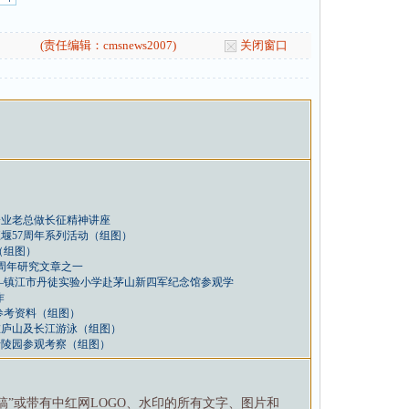
(责任编辑：cmsnews2007)
关闭窗口
企业老总做长征精神讲座
堰57周年系列活动（组图）
（组图）
3周年研究文章之一
—镇江市丹徒实验小学赴茅山新四军纪念馆参观学
作
参考资料（组图）
在庐山及长江游泳（组图）
士陵园参观考察（组图）
特稿”或带有中红网LOGO、水印的所有文字、图片和