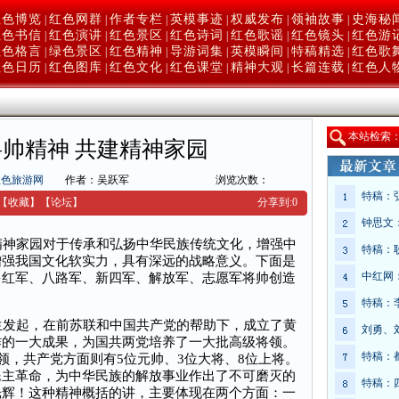
红色博览
红色网群
作者专栏
英模事迹
权威发布
领袖故事
史海秘
|
|
|
|
|
|
红色书信
红色演讲
红色景区
红色诗词
红色歌谣
红色镜头
红色游
|
|
|
|
|
|
红色格言
绿色景区
红色精神
导游词集
英模瞬间
特稿精选
红色歌
|
|
|
|
|
|
红色日历
红色图库
红色文化
红色课堂
精神大观
长篇连载
红色人
|
|
|
|
|
|
本
站检索
帅精神 共建精神家园
红色旅游网
作者：吴跃军
浏览次数：
特稿：
【收藏】
【
论坛
】
分享到:
0
钟思文
神家园对于传承和弘扬中华民族传统文化，增强中
特稿：
增强我国文化软实力，具有深远的战略意义。下面是
中红网
多红军、八路军、新四军、解放军、志愿军将帅创造
特稿：
生发起，在前苏联和中国共产党的帮助下，成立了黄
刘勇、
作的一大成果，为国共两党培养了一大批高级将领。
特稿：
领，共产党方面则有5位元帅、3位大将、8位上将。
民主革命，为中华民族的解放事业作出了不可磨灭的
特稿：
光辉！这种精神概括的讲，主要体现在两个方面：一