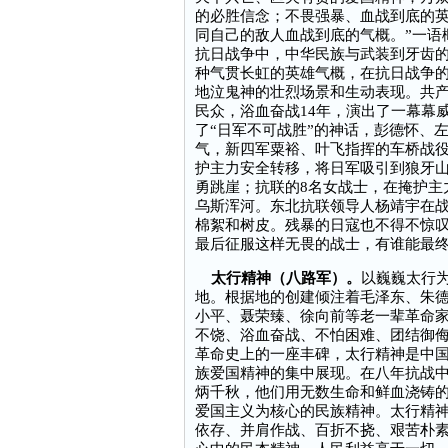
的必胜信念；不畏强暴、血战到底的英
同自己的敌人血战到底的气概。”一语
抗日战争中，中华民族与武装到牙齿
种气贯长虹的英雄气概，在抗日战争
地泣鬼神的壮烈场景和生动表现。共
民众，浴血奋战14年，演出了一幕幕
了“日军不可战胜”的神话，彭德怀、
气，新四军粟裕、叶飞指挥的车桥战役
护主力安全转移，将日军吸引到狼牙
勇跳崖；抗联的8名女战士，在掩护主
乌斯浑河。东北抗联领导人杨靖宇在
棉絮和树皮。残暴的日寇也不得不惊叹
最后征服这样无畏的战士，有谁能最
太行精神（八路军）。
以巍巍太行
地。根据地的创建倾注着毛泽东、朱
小平、聂荣臻、徐向前等老一辈革命
不饶、浴血奋战、不怕困难、团结御
革命史上的一座丰碑，太行精神是中
族爱国精神的集中展现。在八年抗战
炳千秋，他们用无数生命和鲜血浇铸
爱国主义为核心的民族精神。太行精
依存、并肩作战、百折不挠、艰苦朴