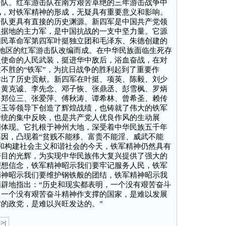
击队。红军游击队在南方艰苦卓绝的三年游击战争中
风，对铁军精神的形成，无疑具有重要意义和影响。
击队更具有直接的历史渊源。新四军是中国共产党领
根据地的主力军，是中国抗战的一支中坚力量。它源
国民革命军第四军叶挺独立团和毛泽东、朱德创建的
个地区的红军游击队改编而成。在中华民族面临生死存
史使命的人民武装，挺进华中敌后，浴血奋战，在对
不胜的“铁军”，为抗日战争的胜利起到了重要作
作出了历史贡献。新四军在叶挺、项英、陈毅、刘少
、黄克诚、李先念、邓子恢、张鼎丞、彭雪枫、罗炳
、郑位三、张爱萍、傅秋涛、谭希林、曾希圣、赖传
黎玉等领导下创造了辉煌战绩，也铸就了伟大的铁军
传统的集中反映，也是共产党人优良作风的生动展
明体现。它扎根于神州大地，深受着中华民族五千年
因，凸现着“贫贱不能移、富贵不能淫、威武不能
和构建社会主义和谐社会的今天，铁军精神仍然具有
夺目的光辉，为实现中华民族伟大复兴提供了强大的
理想信念，铁军精神昭示我们要牢记服务人民，铁军
精神昭示我们要维护钢铁般的团结，铁军精神昭示我
辟地指出：“历史和现实都表明，一个没有艰苦奋斗
；一个没有艰苦奋斗精神作支撑的国家，是难以发展
的政党，是难以兴旺发达的。”
>|