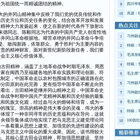
是为祖国统一而精诚团结的精神。
四川华
兆波：
大的井冈山精神集中反映了我们党的优良传统和作
的历史方位和历史任务的变化，结合改革开放和发展
山精神大力发扬起来，使之在新的时代条件下放射出
、朱德同志、陈毅同志为代表的中国共产党人创造性地
习仲勋
—井冈山革命根据地。艰苦卓绝的井冈山革命斗争培
是、敢闯新路，依靠群众、勇于胜利”为主要内容的
特稿：
宝贵的精神财富。面对新世纪新阶段新任务，我们要
毛泽东
社会主义核心价值体系。
特稿：
的古田精神，涵盖了土地革命战争时期毛泽东、周恩
命家在闽西乃至福建各地的革命实践和理论创新。符
毛主席“
此制定，中国革命走以农村包围城市的正确道路在此
习仲勋
和分田原则在此完善，更有指导中国革命不断走向胜
难看出，古田精神是继井冈山精神之后，中国革命史
习仲勋
革命战争时期中国共产党精神风貌和历史经验的最集
毛主席
观和民族文化观，经过血与火的熔铸和培育，成为一
神的瑰宝。崇高的精神是伟大事业的灵魂，伟大的事
特稿：
并体现了一种非同寻常的历史意蕴和内在导向，这就
中央领导集体成功地实现了把马克思主义建党理论同
100
出一条着重从思想上建党、加强党的先进性建设的成
是马克思主义中国化的重大成果。因此，该书用较大
涵。其核心是古田会议精神，即加强思想建设、坚持