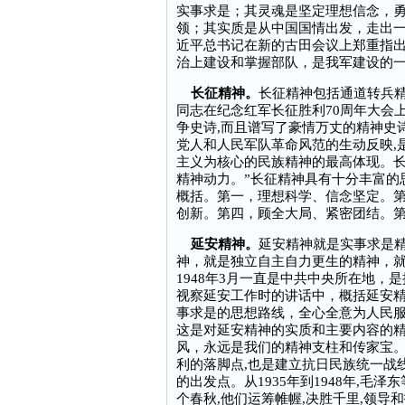
实事求是；其灵魂是坚定理想信念，
领；其实质是从中国国情出发，走出
近平总书记在新的古田会议上郑重指出
治上建设和掌握部队，是我军建设的一
长征精神。
长征精神包括通道转兵
同志在纪念红军长征胜利70周年大会
争史诗,而且谱写了豪情万丈的精神史诗
党人和人民军队革命风范的生动反映,
主义为核心的民族精神的最高体现。
精神动力。”长征精神具有十分丰富的
概括。第一，理想科学、信念坚定。
创新。第四，顾全大局、紧密团结。
延安精神。
延安精神就是实事求是
神，就是独立自主自力更生的精神，就是
1948年3月一直是中共中央所在地，
视察延安工作时的讲话中，概括延安精
事求是的思想路线，全心全意为人民服
这是对延安精神的实质和主要内容的
风，永远是我们的精神支柱和传家宝
利的落脚点,也是建立抗日民族统一战
的出发点。从1935年到1948年,毛
个春秋,他们运筹帷幄,决胜千里,领导