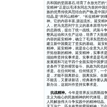
共和国的坚固基石,培育了永放光芒的“
安精神”正是以毛泽东同志为首的中国
族的优秀传统风范结合的产物,是中国
结晶,是“井冈山精神”、“长征精神”
神。它的内容丰富,源远流长。延安精
人，把马克思列宁主义的基本原理与
的总路线，提出了统一战线、武装斗
整风运动和大生产运动，培养了大批
内容的延安精神，确立了毛泽东思想
建立新中国奠定了坚实的基础。 延安
精神。延安精神，就是全心全意为人
开拓创新的精神。延安精神，实事求
须始终坚持实事求是。实事求是是毛泽
发展观和习近平四个全面实现中国梦
史条件下坚持艰苦奋斗、执政为民也
求是。在任何时候、任何情况下，一
是，才能不脱离群众、脱离实际。在
不能丢，又要讲新话，经典著作要认
新办法，这就叫作坚持实事求是。
抗战精神。
今年是世界反法西斯战争
主义为核心的民族精神的时代体现，
人民解放伟大斗争实践中的精神结晶
天下兴亡、匹夫有责的爱国精神；万