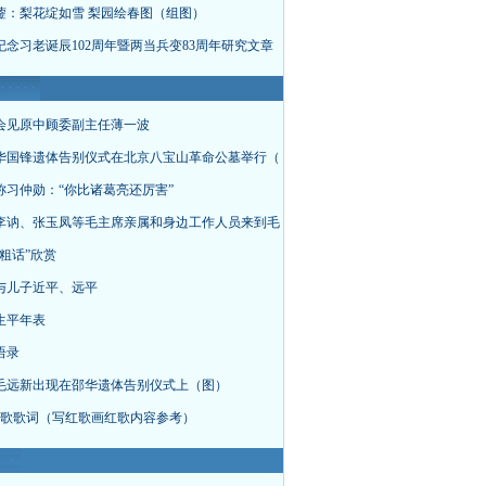
蓥：梨花绽如雪 梨园绘春图（组图）
纪念习老诞辰102周年暨两当兵变83周年研究文章
会见原中顾委副主任薄一波
华国锋遗体告别仪式在北京八宝山革命公墓举行（
称习仲勋：“你比诸葛亮还厉害”
李讷、张玉凤等毛主席亲属和身边工作人员来到毛
粗话”欣赏
与儿子近平、远平
生平年表
语录
毛远新出现在邵华遗体告别仪式上（图）
首红歌歌词（写红歌画红歌内容参考）