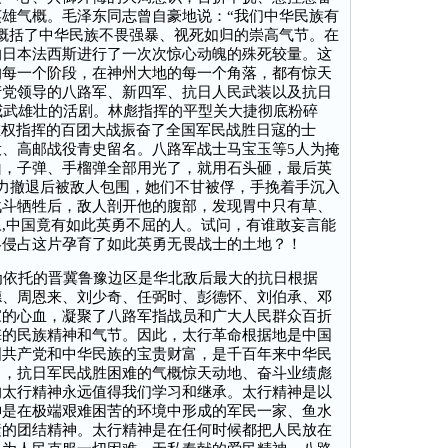
雄气概。毛泽东同志曾自豪地说：“我们中华民族有
概括了中华民族不畏强暴、视死如归的崇高气节。在
的日本法西斯进行了一次次惊心动魄的殊死较量。这
的每一个阶段，在神州大地的每一个角落，都有惊天
产党领导的八路军、新四军、抗日人民武装以及抗日
威武雄壮的活剧。林彪指挥的平型关大捷彻底粉碎
左权指挥的百团大战振奋了全国军民战胜日寇的士
、高邮战役青史留名。八路军战士马宝玉等5人为掩
山，子弹、手榴弹全部用光了，就用石头砸，最后英
力撤退后被敌人包围，她们不甘被俘，手挽着手沉入
战斗牺牲后，敌人剖开他的腹部，发现胃中只有草、
,中国竟有如此英勇不屈的人。试问，有谁敢妄言能
终侵占这片孕育了如此英勇无畏战士的土地？！
为依托的晋冀鲁豫边区是华北敌后最大的抗日根据
德、周恩来、刘少奇、任弼时、彭德怀、刘伯承、邓
家的心血，凝聚了八路军指战员和广大人民群众百折
侮的民族精神和气节。因此，太行革命根据地是中国
国共产党和中华民族的宝贵财富，是千百年来中华民
中，抗日军民战胜困难的气概惊天动地、奋斗业绩彪
的太行精神永远值得我们学习和继承。太行精神是以
神是在极端艰难困苦的环境中形成的军民一家、鱼水
素的团结精神。太行精神是在任何时候都把人民放在