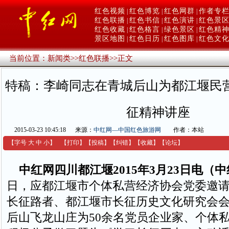
红色视频
红色博览
红色网群
作者专
|
|
|
红色联播
红色书信
红色演讲
红色景
|
|
|
红色收藏
红色格言
绿色景区
红色精
|
|
|
景区地图
红色日历
红色图库
红色文
|
|
|
当前位置：
新闻类
>>
红色联播
>>
正文
特稿：李崎同志在青城后山为都江堰民
征精神讲座
2015-03-23 10:45:18
来源：
中红网—中国红色旅游网
作者：本站
【字号
大
中
小
】
【
打印
】
【
投稿
】
【
纠错
】
【收藏】
【
论坛
】
中红网四川都江堰2015年3月23日电（
日，应都江堰市个体私营经济协会党委邀
长征路者、都江堰市长征历史文化研究会
后山飞龙山庄为50余名党员企业家、个体