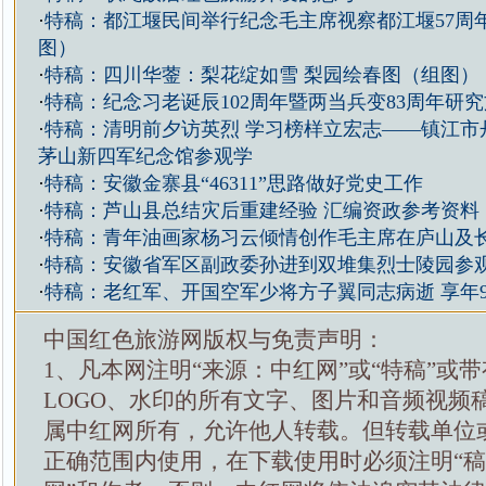
·
特稿：都江堰民间举行纪念毛主席视察都江堰57周
图）
·
特稿：四川华蓥：梨花绽如雪 梨园绘春图（组图）
·
特稿：纪念习老诞辰102周年暨两当兵变83周年研
·
特稿：清明前夕访英烈 学习榜样立宏志——镇江市
茅山新四军纪念馆参观学
·
特稿：安徽金寨县“46311”思路做好党史工作
·
特稿：芦山县总结灾后重建经验 汇编资政参考资料
·
特稿：青年油画家杨习云倾情创作毛主席在庐山及
·
特稿：安徽省军区副政委孙进到双堆集烈士陵园参
·
特稿：老红军、开国空军少将方子翼同志病逝 享年9
中国红色旅游网版权与免责声明：
1、凡本网注明“来源：中红网”或“特稿”或
LOGO、水印的所有文字、图片和音频视频
属中红网所有，允许他人转载。但转载单位
正确范围内使用，在下载使用时必须注明“