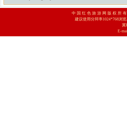
中 国 红 色 旅 游 网 版 权 所 
建议使用分辩率1024*768浏
冀I
E-mai