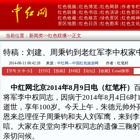
红色视频
红色博览
红色网群
作者专
|
|
|
红色联播
红色书信
红色演讲
红色景
|
|
|
红色收藏
红色格言
绿色景区
红色精
|
|
|
景区地图
红色日历
红色图库
红色文
|
|
|
当前位置：
新闻类
>>
红色联播
>>
正文
特稿：刘建、周秉钧到老红军李中权家
2014-08-11 08:42:28
来源：
中红网—中国红色旅游网
作者：红笔杆
【字号
大
中
小
】
【
打印
】
【
投稿
】
【
纠错
】
【
论坛
】
【收藏】
E-mail推荐:
中红网北京2014年8月9日电（红笔杆）
将军李中权同志，因病于2014年8月4日6时
逝世，享年100岁。今天上午，朱德元帅外
恩来总理侄子周秉钧和夫人刘军鹰，来到李
唁。大家在灵堂向李中权同志的遗像三鞠躬
亲切问候。