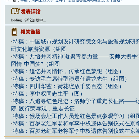
·下一篇：
特稿：河南工业大学“金种子”实践团参观焦裕禄纪念馆（组图）
loading...
评论加载中...
·
特稿：中国城市规划设计研究院文化与旅游规划研
研文化旅游资源（组图
·
特稿：共悟井冈精神 凝聚青春力量——安师大携手2
冈情·中国梦”（组图
·
特稿：追忆井冈情怀，传承红色梦想（组图）
·
特稿：专访毛主席特型演员任震龙先生（组图）
·
特稿：四川华蓥：荷花绽放千姿百态（组图）
·
特稿：李中权同志生平（图）
·
特稿：八追寻红色足迹：洛师学子重走长征路——
院“践行荣辱观，重走长征
·
特稿：猴场会址工作人员赴红色景点参观学习（组
·
特稿：百岁老红军老将军李中权遗体告别仪式在京
·
特稿：百岁老红军老将军李中权遗体告别仪式在京