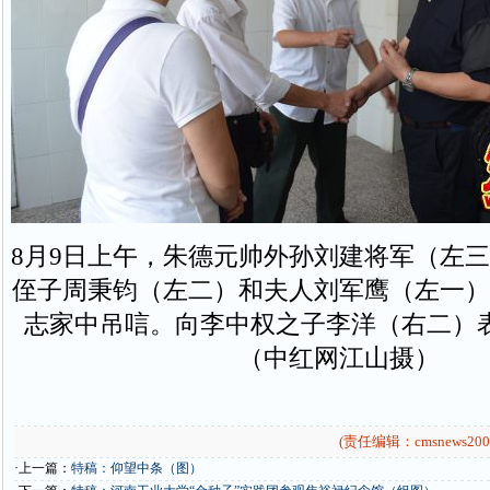
8月9日上午，朱德元帅外孙刘建将军（左
侄子周秉钧（左二）和夫人刘军鹰（左一）
志家中吊唁。向李中权之子李洋（右二）
（中红网江山摄）
(责任编辑：cmsnews200
·上一篇：
特稿：仰望中条（图）