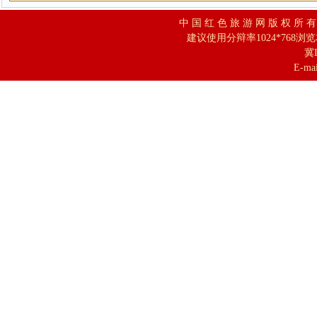
中 国 红 色 旅 游 网 版 权 所 
建议使用分辩率1024*768浏
冀I
E-mai