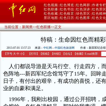
红色视频
红色博览
红色网群
作者专
|
|
|
红色联播
红色书信
红色演讲
红色景
|
|
|
红色收藏
红色格言
绿色景区
红色精
|
|
|
景区地图
红色日历
红色图库
红色文
|
|
|
当前位置：
新闻类
>>
红色联播
>>
正文
特稿：生命因红色而精彩
2013-07-01 13:57:23
来源：
中红网—中国红色旅游网
作者：新四军纪念馆
【字号
大
中
小
】
【
打印
】
【
投稿
】
【
纠错
】
【
论坛
】
【收藏】
E-mail推荐:
人们都说导游是天马行空、行走四方，而
色阵地---新四军纪念馆笃守了15年。回眸走
日子，有付出的艰辛，有成功的喜悦，还
业的自豪和满足。
1996年，我刚出校园，通过公开招聘，