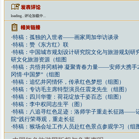
loading...
评论加载中...
·
特稿：孤独的入世者——画家周加华访谈录
·
特稿：赞《东方红》联
·
特稿：中国城市规划设计研究院文化与旅游规划研
研文化旅游资源（组图
·
特稿：共悟井冈精神 凝聚青春力量——安师大携手2
冈情·中国梦”（组图
·
特稿：追忆井冈情怀，传承红色梦想（组图）
·
特稿：专访毛主席特型演员任震龙先生（组图）
·
特稿：四川华蓥：荷花绽放千姿百态（组图）
·
特稿：李中权同志生平（图）
·
特稿：八追寻红色足迹：洛师学子重走长征路——
院“践行荣辱观，重走长征
·
特稿：猴场会址工作人员赴红色景点参观学习（组