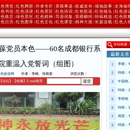
红色博览
红色网群
作者专栏
英模事迹
权威发布
领袖故事
史海秘
|
|
|
|
|
|
红色书信
红色演讲
红色景区
红色诗词
红色歌谣
红色镜头
红色游
|
|
|
|
|
|
红色格言
绿色景区
红色精神
导游词集
英模瞬间
特稿精选
红色歌
|
|
|
|
|
|
红色日历
红色图库
红色文化
红色课堂
精神大观
长篇连载
红色人
|
|
|
|
|
|
本
站检索
葆党员本色——60名成都银行系
院重温入党誓词（组图）
李晓：
特稿：
红色旅游网
作者：李崎、张炳基
浏览次数：
【
论坛
】
【收藏】
E-mail推荐:
牛国艳
特稿：
李梧铭
特稿：
周璞：
特稿：