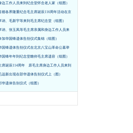
身边工作人员来到纪念堂怀念老人家（组图）
首都各界隆重纪念毛主席诞辰116周年活动在京
，李讷、毛新宇等来到毛主席纪念堂（组图）
李讷、张玉凤等毛主席亲属和身边工作人员来
参加华国锋遗体告别仪式集锦（组图）
华国锋遗体告别仪式在北京八宝山革命公墓举
华国锋年年到纪念堂瞻仰毛主席遗容（组图）
主席诞辰114周年 原毛主席身边工作人员来到
毛远新出现在邵华遗体告别仪式上（图）
邵华遗体告别仪式（组图）