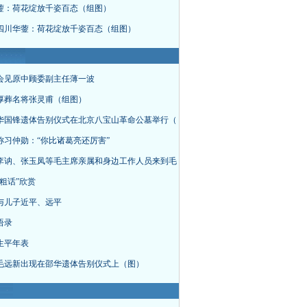
蓥：荷花绽放千姿百态（组图）
四川华蓥：荷花绽放千姿百态（组图）
会见原中顾委副主任薄一波
厚葬名将张灵甫（组图）
华国锋遗体告别仪式在北京八宝山革命公墓举行（
称习仲勋：“你比诸葛亮还厉害”
李讷、张玉凤等毛主席亲属和身边工作人员来到毛
粗话”欣赏
与儿子近平、远平
语录
生平年表
毛远新出现在邵华遗体告别仪式上（图）