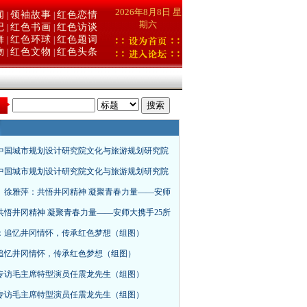
2026年8月8日 星
闻
领袖故事
红色恋情
|
|
期六
记
红色书画
红色访谈
|
|
舞
红色环球
红色题词
|
|
物
红色文物
红色头条
|
|
：
中国城市规划设计研究院文化与旅游规划研究院
中国城市规划设计研究院文化与旅游规划研究院
、徐雅萍：共悟井冈精神 凝聚青春力量——安师
共悟井冈精神 凝聚青春力量——安师大携手25所
：追忆井冈情怀，传承红色梦想（组图）
追忆井冈情怀，传承红色梦想（组图）
专访毛主席特型演员任震龙先生（组图）
专访毛主席特型演员任震龙先生（组图）