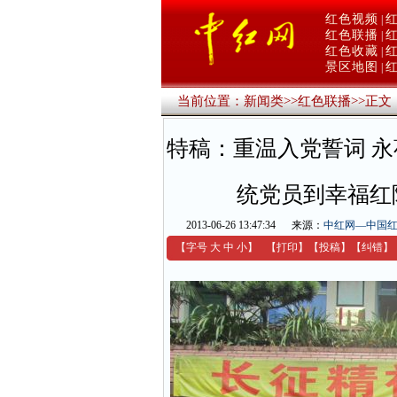
红色视频
|
红色联播
|
红色收藏
|
景区地图
|
当前位置：
新闻类
>>
红色联播
>>
正文
特稿：重温入党誓词 永
统党员到幸福红
2013-06-26 13:47:34
来源：
中红网—中国
【字号
大
中
小
】
【
打印
】
【
投稿
】
【
纠错
】