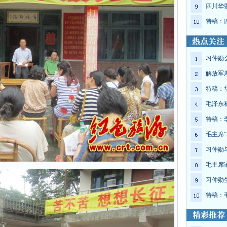
四川华
特稿：
习仲勋
解放军
特稿：
毛泽东
特稿：
毛主席“
习仲勋
毛主席
习仲勋
特稿：